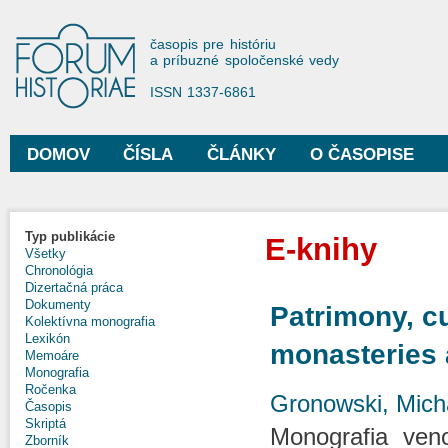
Sko
na
Forum Historiae
časopis pre históriu
hla
a príbuzné spoločenské vedy
obs
ISSN 1337-6861
DOMOV
ČÍSLA
ČLÁNKY
O ČASOPISE
Hlavné menu
Typ publikácie
E-knihy
Všetky
Chronológia
Dizertačná práca
Dokumenty
Patrimony, cu
Kolektívna monografia
Lexikón
monasteries 
Memoáre
Monografia
Ročenka
Gronowski, Mich
Časopis
Skriptá
Monografia ven
Zborník