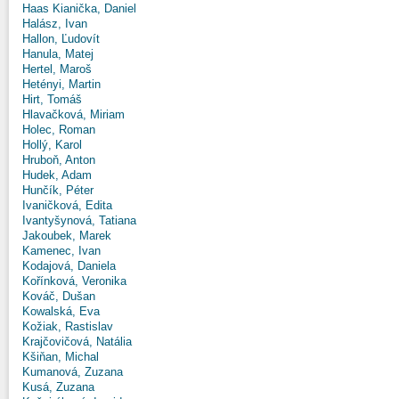
Haas Kianička, Daniel
Halász, Ivan
Hallon, Ľudovít
Hanula, Matej
Hertel, Maroš
Hetényi, Martin
Hirt, Tomáš
Hlavačková, Miriam
Holec, Roman
Hollý, Karol
Hruboň, Anton
Hudek, Adam
Hunčík, Péter
Ivaničková, Edita
Ivantyšynová, Tatiana
Jakoubek, Marek
Kamenec, Ivan
Kodajová, Daniela
Kořínková, Veronika
Kováč, Dušan
Kowalská, Eva
Kožiak, Rastislav
Krajčovičová, Natália
Kšiňan, Michal
Kumanová, Zuzana
Kusá, Zuzana