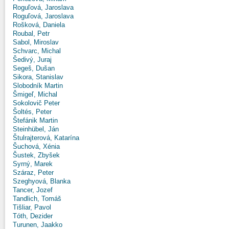
Roguľová, Jaroslava
Roguľová, Jaroslava
Rošková, Daniela
Roubal, Petr
Sabol, Miroslav
Schvarc, Michal
Šedivý, Juraj
Segeš, Dušan
Sikora, Stanislav
Slobodník Martin
Šmigeľ, Michal
Sokolovič Peter
Šoltés, Peter
Štefánik Martin
Steinhübel, Ján
Štulrajterová, Katarína
Šuchová, Xénia
Šustek, Zbyšek
Syrný, Marek
Száraz, Peter
Szeghyová, Blanka
Tancer, Jozef
Tandlich, Tomáš
Tišliar, Pavol
Tóth, Dezider
Turunen, Jaakko