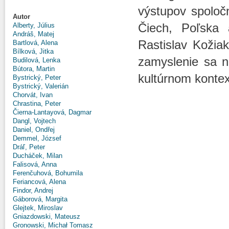
výstupov spoloč
Autor
Čiech, Poľska 
Alberty, Július
Andráš, Matej
Rastislav Kožiak
Bartlová, Alena
Bílková, Jitka
zamyslenie sa n
Budilová, Lenka
Bútora, Martin
kultúrnom kontex
Bystrický, Peter
Bystrický, Valerián
Chorvát, Ivan
Chrastina, Peter
Čierna-Lantayová, Dagmar
Dangl, Vojtech
Daniel, Ondřej
Demmel, József
Dráľ, Peter
Ducháček, Milan
Falisová, Anna
Ferenčuhová, Bohumila
Feriancová, Alena
Findor, Andrej
Gáborová, Margita
Glejtek, Miroslav
Gniazdowski, Mateusz
Gronowski, Michał Tomasz