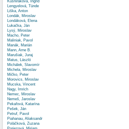
Kušniráková, Ingrid
Lengyelová, Tünde
Liška, Anton
Londák, Miroslav
Londáková, Elena
Lukačka, Ján
Lysý, Miroslav
Macho, Peter
Maliniak, Pavol
Manák, Marián
Mann, Arne B.
Marušiak, Juraj
Matus, László
Michálek, Slavomír
Michela, Miroslav
Mičko, Peter
Morovics, Miroslav
Mucska, Vincent
Nagy, Imrich
Nemec, Miroslav
Nemeš, Jaroslav
Pekařová, Katarína
Pešek, Ján
Petruf, Pavol
Piahanau, Aliaksandr
Poláčková, Zuzana
Poriezová, Miriam