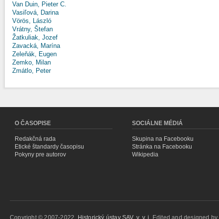
Van Duin, Pieter C.
Vasiľová, Darina
Vörös, László
Vrátny, Štefan
Žatkuliak, Jozef
Zavacká, Marína
Zeleňák, Eugen
Zemko, Milan
Zmátlo, Peter
O ČASOPISE
SOCIÁLNE MÉDIÁ
Redakčná rada
Skupina na Facebooku
Etické štandardy časopisu
Stránka na Facebooku
Pokyny pre autorov
Wikipedia
Copyright © 2007-2022,
Historický ústav SAV, v. v. i.
Edited and designed b