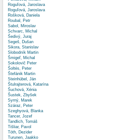
Roguľová, Jaroslava
Roguľová, Jaroslava
Rošková, Daniela
Roubal, Petr
Sabol, Miroslav
Schvarc, Michal
Šedivý, Juraj
Segeš, Dušan
Sikora, Stanislav
Slobodník Martin
Šmigeľ, Michal
Sokolovič Peter
Šoltés, Peter
Štefánik Martin
Steinhübel, Ján
Štulrajterová, Katarína
Šuchová, Xénia
Šustek, Zbyšek
Syrný, Marek
Száraz, Peter
Szeghyová, Blanka
Tancer, Jozef
Tandlich, Tomáš
Tišliar, Pavol
Tóth, Dezider
Turunen, Jaakko