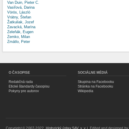
Van Duin, Pieter C.
Vasiľová, Darina
Vörös, László
Vrátny, Štefan
Žatkuliak, Jozef
Zavacká, Marína
Zeleňák, Eugen
Zemko, Milan
Zmátlo, Peter
O ČASOPISE
SOCIÁLNE MÉDIÁ
Redakčná rada
Skupina na Facebooku
Etické štandardy časopisu
Stránka na Facebooku
Pokyny pre autorov
Wikipedia
Copyright © 2007-2022,
Historický ústav SAV, v. v. i.
Edited and designed b