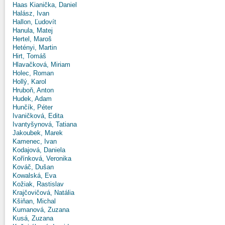
Haas Kianička, Daniel
Halász, Ivan
Hallon, Ľudovít
Hanula, Matej
Hertel, Maroš
Hetényi, Martin
Hirt, Tomáš
Hlavačková, Miriam
Holec, Roman
Hollý, Karol
Hruboň, Anton
Hudek, Adam
Hunčík, Péter
Ivaničková, Edita
Ivantyšynová, Tatiana
Jakoubek, Marek
Kamenec, Ivan
Kodajová, Daniela
Kořínková, Veronika
Kováč, Dušan
Kowalská, Eva
Kožiak, Rastislav
Krajčovičová, Natália
Kšiňan, Michal
Kumanová, Zuzana
Kusá, Zuzana