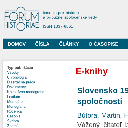
Sko
na
Forum Historiae
časopis pre históriu
hla
a príbuzné spoločenské vedy
obs
ISSN 1337-6861
DOMOV
ČÍSLA
ČLÁNKY
O ČASOPISE
Hlavné menu
Typ publikácie
E-knihy
Všetky
Chronológia
Dizertačná práca
Dokumenty
Slovensko 19
Kolektívna monografia
Lexikón
spoločnosti
Memoáre
Monografia
Ročenka
Bútora, Martin
,
H
Časopis
Skriptá
Vážený čitateľ 
Zborník