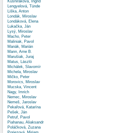
Kušniráková, Ingrid
Lengyelová, Tünde
Liška, Anton
Londák, Miroslav
Londáková, Elena
Lukačka, Ján
Lysý, Miroslav
Macho, Peter
Maliniak, Pavol
Manák, Marián
Mann, Arne B.
Marušiak, Juraj
Matus, László
Michálek, Slavomír
Michela, Miroslav
Mičko, Peter
Morovics, Miroslav
Mucska, Vincent
Nagy, Imrich
Nemec, Miroslav
Nemeš, Jaroslav
Pekařová, Katarína
Pešek, Ján
Petruf, Pavol
Piahanau, Aliaksandr
Poláčková, Zuzana
Poriezová, Miriam