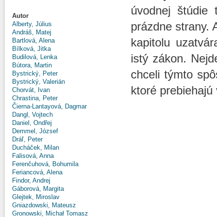
úvodnej štúdie 
Autor
prázdne strany. 
Alberty, Július
Andráš, Matej
kapitolu uzatvá
Bartlová, Alena
Bílková, Jitka
istý zákon. Nejd
Budilová, Lenka
Bútora, Martin
chceli týmto spô
Bystrický, Peter
Bystrický, Valerián
ktoré prebiehajú
Chorvát, Ivan
Chrastina, Peter
Čierna-Lantayová, Dagmar
Dangl, Vojtech
Daniel, Ondřej
Demmel, József
Dráľ, Peter
Ducháček, Milan
Falisová, Anna
Ferenčuhová, Bohumila
Feriancová, Alena
Findor, Andrej
Gáborová, Margita
Glejtek, Miroslav
Gniazdowski, Mateusz
Gronowski, Michał Tomasz