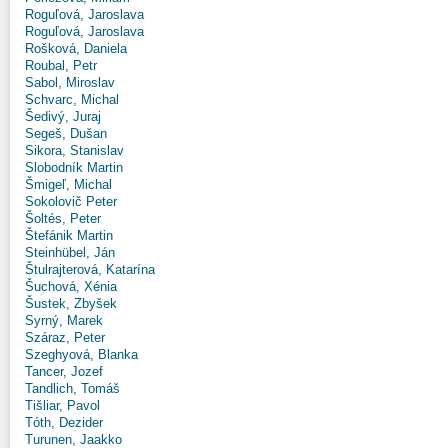
Roguľová, Jaroslava
Roguľová, Jaroslava
Rošková, Daniela
Roubal, Petr
Sabol, Miroslav
Schvarc, Michal
Šedivý, Juraj
Segeš, Dušan
Sikora, Stanislav
Slobodník Martin
Šmigeľ, Michal
Sokolovič Peter
Šoltés, Peter
Štefánik Martin
Steinhübel, Ján
Štulrajterová, Katarína
Šuchová, Xénia
Šustek, Zbyšek
Syrný, Marek
Száraz, Peter
Szeghyová, Blanka
Tancer, Jozef
Tandlich, Tomáš
Tišliar, Pavol
Tóth, Dezider
Turunen, Jaakko