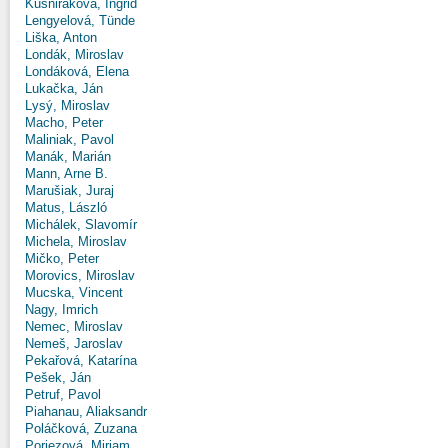
Kušniráková, Ingrid
Lengyelová, Tünde
Liška, Anton
Londák, Miroslav
Londáková, Elena
Lukačka, Ján
Lysý, Miroslav
Macho, Peter
Maliniak, Pavol
Manák, Marián
Mann, Arne B.
Marušiak, Juraj
Matus, László
Michálek, Slavomír
Michela, Miroslav
Mičko, Peter
Morovics, Miroslav
Mucska, Vincent
Nagy, Imrich
Nemec, Miroslav
Nemeš, Jaroslav
Pekařová, Katarína
Pešek, Ján
Petruf, Pavol
Piahanau, Aliaksandr
Poláčková, Zuzana
Poriezová, Miriam