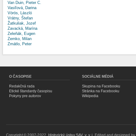
Van Duin, Pieter C.
Vasiľová, Darina
Vörös, László
Vrátny, Štefan
Žatkuliak, Jozef
Zavacká, Marína
Zeleňák, Eugen
Zemko, Milan
Zmátlo, Peter
O ČASOPISE
SOCIÁLNE MÉDIÁ
Redakčná rada
Skupina na Facebooku
Etické štandardy časopisu
Stránka na Facebooku
Pokyny pre autorov
Wikipedia
Copyright © 2007-2022,
Historický ústav SAV, v. v. i.
Edited and designed b