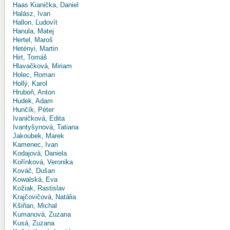
Haas Kianička, Daniel
Halász, Ivan
Hallon, Ľudovít
Hanula, Matej
Hertel, Maroš
Hetényi, Martin
Hirt, Tomáš
Hlavačková, Miriam
Holec, Roman
Hollý, Karol
Hruboň, Anton
Hudek, Adam
Hunčík, Péter
Ivaničková, Edita
Ivantyšynová, Tatiana
Jakoubek, Marek
Kamenec, Ivan
Kodajová, Daniela
Kořínková, Veronika
Kováč, Dušan
Kowalská, Eva
Kožiak, Rastislav
Krajčovičová, Natália
Kšiňan, Michal
Kumanová, Zuzana
Kusá, Zuzana