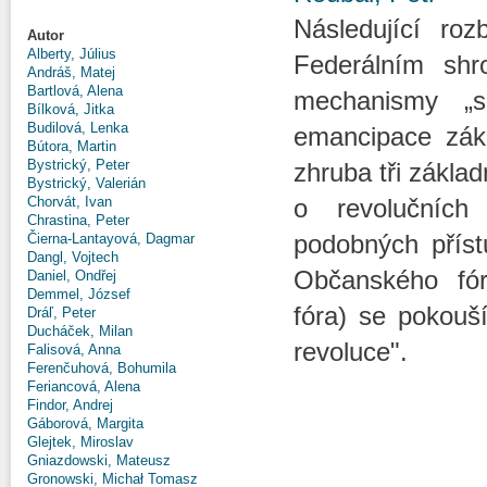
Následující ro
Autor
Alberty, Július
Federálním shr
Andráš, Matej
Bartlová, Alena
mechanismy „se
Bílková, Jitka
Budilová, Lenka
emancipace zák
Bútora, Martin
Bystrický, Peter
zhruba tři zákla
Bystrický, Valerián
Chorvát, Ivan
o revolučníc
Chrastina, Peter
podobných příst
Čierna-Lantayová, Dagmar
Dangl, Vojtech
Občanského fór
Daniel, Ondřej
Demmel, József
fóra) se pokouší
Dráľ, Peter
Ducháček, Milan
revoluce".
Falisová, Anna
Ferenčuhová, Bohumila
Feriancová, Alena
Findor, Andrej
Gáborová, Margita
Glejtek, Miroslav
Gniazdowski, Mateusz
Gronowski, Michał Tomasz