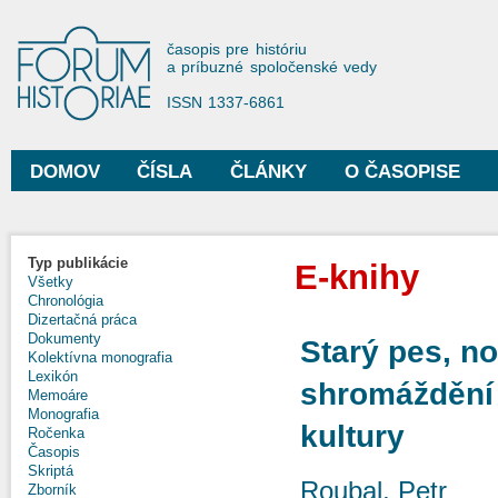
Sko
na
Forum Historiae
časopis pre históriu
hla
a príbuzné spoločenské vedy
obs
ISSN 1337-6861
DOMOV
ČÍSLA
ČLÁNKY
O ČASOPISE
Hlavné menu
Typ publikácie
E-knihy
Všetky
Chronológia
Dizertačná práca
Dokumenty
Starý pes, n
Kolektívna monografia
Lexikón
shromáždění 
Memoáre
Monografia
kultury
Ročenka
Časopis
Skriptá
Roubal, Petr
Zborník