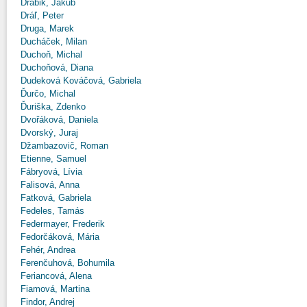
Drábik, Jakub
Dráľ, Peter
Druga, Marek
Ducháček, Milan
Duchoň, Michal
Duchoňová, Diana
Dudeková Kováčová, Gabriela
Ďurčo, Michal
Ďuriška, Zdenko
Dvořáková, Daniela
Dvorský, Juraj
Džambazovič, Roman
Etienne, Samuel
Fábryová, Lívia
Falisová, Anna
Fatková, Gabriela
Fedeles, Tamás
Federmayer, Frederik
Fedorčáková, Mária
Fehér, Andrea
Ferenčuhová, Bohumila
Feriancová, Alena
Fiamová, Martina
Findor, Andrej