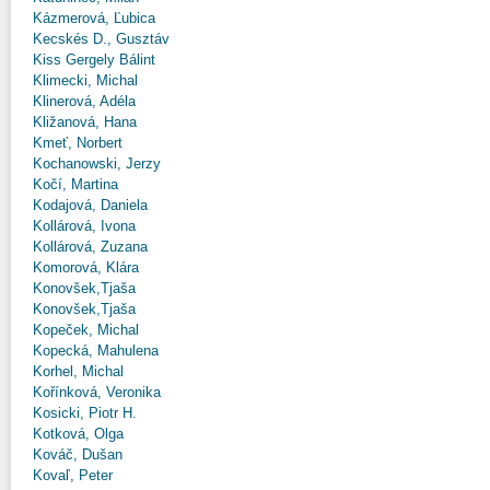
Kázmerová, Ľubica
Kecskés D., Gusztáv
Kiss Gergely Bálint
Klimecki, Michal
Klinerová, Adéla
Kližanová, Hana
Kmeť, Norbert
Kochanowski, Jerzy
Kočí, Martina
Kodajová, Daniela
Kollárová, Ivona
Kollárová, Zuzana
Komorová, Klára
Konovšek,Tjaša
Konovšek,Tjaša
Kopeček, Michal
Kopecká, Mahulena
Korhel, Michal
Kořínková, Veronika
Kosicki, Piotr H.
Kotková, Olga
Kováč, Dušan
Kovaľ, Peter