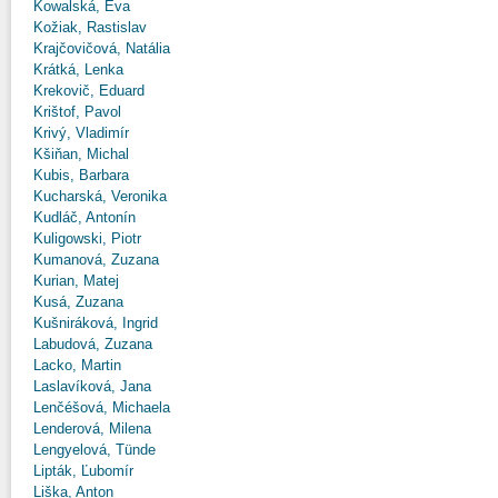
Kowalská, Eva
Kožiak, Rastislav
Krajčovičová, Natália
Krátká, Lenka
Krekovič, Eduard
Krištof, Pavol
Krivý, Vladimír
Kšiňan, Michal
Kubis, Barbara
Kucharská, Veronika
Kudláč, Antonín
Kuligowski, Piotr
Kumanová, Zuzana
Kurian, Matej
Kusá, Zuzana
Kušniráková, Ingrid
Labudová, Zuzana
Lacko, Martin
Laslavíková, Jana
Lenčéšová, Michaela
Lenderová, Milena
Lengyelová, Tünde
Lipták, Ľubomír
Liška, Anton