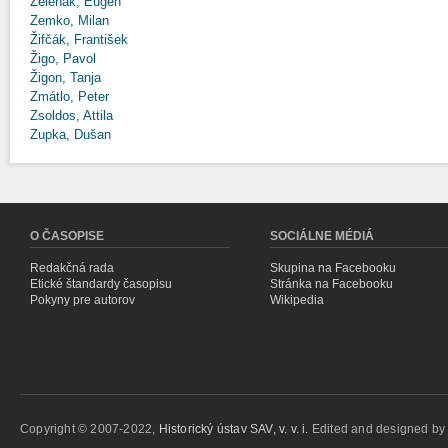
Zeleňák, Eugen
Zemko, Milan
Žifčák, František
Žigo, Pavol
Žigon, Tanja
Zmátlo, Peter
Zsoldos, Attila
Zupka, Dušan
O ČASOPISE
SOCIÁLNE MÉDIÁ
Redakčná rada
Skupina na Facebooku
Etické štandardy časopisu
Stránka na Facebooku
Pokyny pre autorov
Wikipedia
Copyright © 2007-2022,
Historický ústav SAV, v. v. i.
Edited and designed b