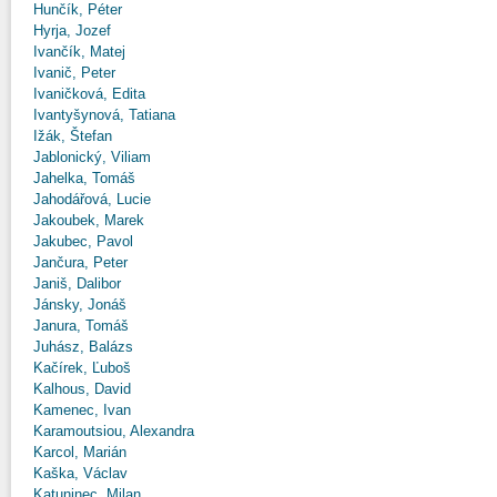
Hunčík, Péter
Hyrja, Jozef
Ivančík, Matej
Ivanič, Peter
Ivaničková, Edita
Ivantyšynová, Tatiana
Ižák, Štefan
Jablonický, Viliam
Jahelka, Tomáš
Jahodářová, Lucie
Jakoubek, Marek
Jakubec, Pavol
Jančura, Peter
Janiš, Dalibor
Jánsky, Jonáš
Janura, Tomáš
Juhász, Balázs
Kačírek, Ľuboš
Kalhous, David
Kamenec, Ivan
Karamoutsiou, Alexandra
Karcol, Marián
Kaška, Václav
Katuninec, Milan