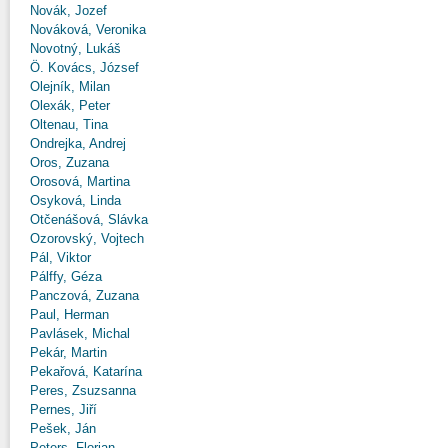
Novák, Jozef
Nováková, Veronika
Novotný, Lukáš
Ö. Kovács, József
Olejník, Milan
Olexák, Peter
Oltenau, Tina
Ondrejka, Andrej
Oros, Zuzana
Orosová, Martina
Osyková, Linda
Otčenášová, Slávka
Ozorovský, Vojtech
Pál, Viktor
Pálffy, Géza
Panczová, Zuzana
Paul, Herman
Pavlásek, Michal
Pekár, Martin
Pekařová, Katarína
Peres, Zsuzsanna
Pernes, Jiří
Pešek, Ján
Peters, Florian