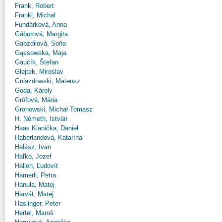
Frank, Robert
Frankl, Michal
Fundárková, Anna
Gáborová, Margita
Gabzdilová, Soňa
Gąssowska, Maja
Gaučík, Štefan
Glejtek, Miroslav
Gniazdowski, Mateusz
Goda, Károly
Grófová, Mária
Gronowski, Michał Tomasz
H. Németh, István
Haas Kianička, Daniel
Haberlandová, Katarína
Halász, Ivan
Haľko, Jozef
Hallon, Ľudovít
Hamerli, Petra
Hanula, Matej
Harvát, Matej
Haslinger, Peter
Hertel, Maroš