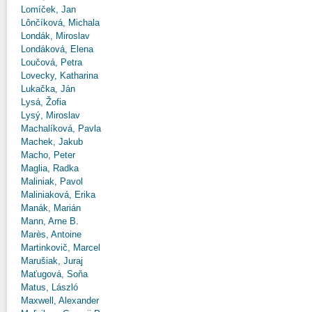
Lomíček, Jan
Lônčíková, Michala
Londák, Miroslav
Londáková, Elena
Loučová, Petra
Lovecky, Katharina
Lukačka, Ján
Lysá, Žofia
Lysý, Miroslav
Machalíková, Pavla
Machek, Jakub
Macho, Peter
Maglia, Radka
Maliniak, Pavol
Maliniaková, Erika
Manák, Marián
Mann, Arne B.
Marès, Antoine
Martinkovič, Marcel
Marušiak, Juraj
Maťugová, Soňa
Matus, László
Maxwell, Alexander