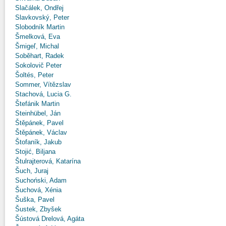
Slačálek, Ondřej
Slavkovský, Peter
Slobodník Martin
Šmelková, Eva
Šmigeľ, Michal
Soběhart, Radek
Sokolovič Peter
Šoltés, Peter
Sommer, Vítězslav
Stachová, Lucia G.
Štefánik Martin
Steinhübel, Ján
Štěpánek, Pavel
Štěpánek, Václav
Štofaník, Jakub
Stojić, Biljana
Štulrajterová, Katarína
Šuch, Juraj
Suchoński, Adam
Šuchová, Xénia
Šuška, Pavel
Šustek, Zbyšek
Šústová Drelová, Agáta