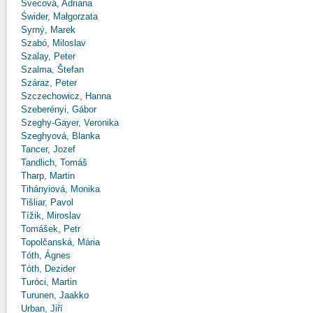
Švecová, Adriana
Świder, Małgorzata
Syrný, Marek
Szabó, Miloslav
Szalay, Peter
Szalma, Štefan
Száraz, Peter
Szczechowicz, Hanna
Szeberényi, Gábor
Szeghy-Gayer, Veronika
Szeghyová, Blanka
Tancer, Jozef
Tandlich, Tomáš
Tharp, Martin
Tihányiová, Monika
Tišliar, Pavol
Tížik, Miroslav
Tomášek, Petr
Topolčanská, Mária
Tóth, Ágnes
Tóth, Dezider
Turóci, Martin
Turunen, Jaakko
Urban, Jiří