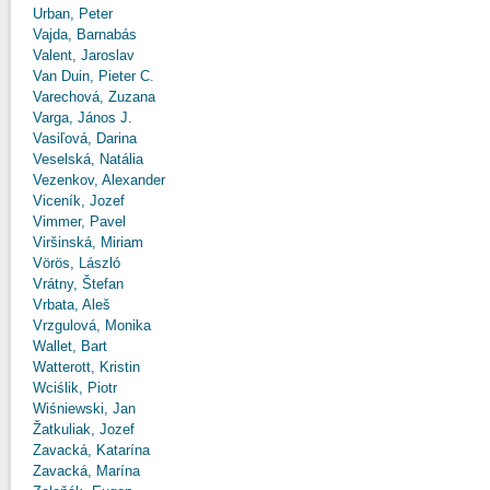
Urban, Peter
Vajda, Barnabás
Valent, Jaroslav
Van Duin, Pieter C.
Varechová, Zuzana
Varga, János J.
Vasiľová, Darina
Veselská, Natália
Vezenkov, Alexander
Viceník, Jozef
Vimmer, Pavel
Viršinská, Miriam
Vörös, László
Vrátny, Štefan
Vrbata, Aleš
Vrzgulová, Monika
Wallet, Bart
Watterott, Kristin
Wciślik, Piotr
Wiśniewski, Jan
Žatkuliak, Jozef
Zavacká, Katarína
Zavacká, Marína