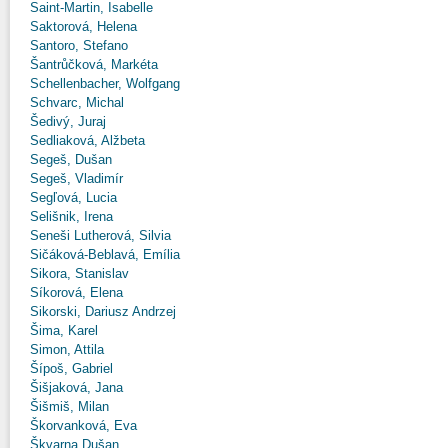
Saint-Martin, Isabelle
Saktorová, Helena
Santoro, Stefano
Šantrůčková, Markéta
Schellenbacher, Wolfgang
Schvarc, Michal
Šedivý, Juraj
Sedliaková, Alžbeta
Segeš, Dušan
Segeš, Vladimír
Segľová, Lucia
Selišnik, Irena
Seneši Lutherová, Silvia
Sičáková-Beblavá, Emília
Sikora, Stanislav
Síkorová, Elena
Sikorski, Dariusz Andrzej
Šima, Karel
Simon, Attila
Šípoš, Gabriel
Šišjaková, Jana
Šišmiš, Milan
Škorvanková, Eva
Škvarna Dušan