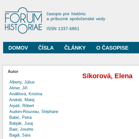
Sko
na
Forum Historiae
časopis pre históriu
hla
a príbuzné spoločenské vedy
obs
ISSN 1337-6861
DOMOV
ČÍSLA
ČLÁNKY
O ČASOPISE
Hlavné menu
Autor
Síkorová, Elena
Alberty, Július
Almer, Jiří
Andělová, Kristina
Andráš, Matej
Arpáš, Róbert
Audoin-Rouzeau, Stéphane
Babić, Petra
Babják, Juraj
Baer, Josette
Bagdi, Sára