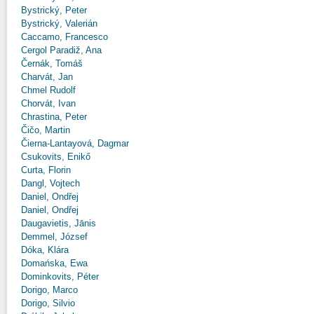
Bystrický, Peter
Bystrický, Valerián
Caccamo, Francesco
Cergol Paradiž, Ana
Černák, Tomáš
Charvát, Jan
Chmel Rudolf
Chorvát, Ivan
Chrastina, Peter
Čičo, Martin
Čierna-Lantayová, Dagmar
Csukovits, Enikő
Curta, Florin
Dangl, Vojtech
Daniel, Ondřej
Daniel, Ondřej
Daugavietis, Jānis
Demmel, József
Dóka, Klára
Domańska, Ewa
Dominkovits, Péter
Dorigo, Marco
Dorigo, Silvio