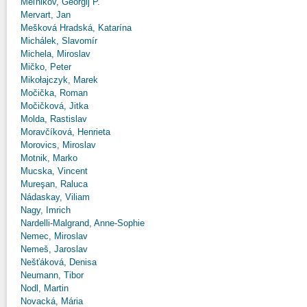
Meľnikov, Georgij P.
Mervart, Jan
Mešková Hradská, Katarína
Michálek, Slavomír
Michela, Miroslav
Mičko, Peter
Mikołajczyk, Marek
Močička, Roman
Močičková, Jitka
Molda, Rastislav
Moravčíková, Henrieta
Morovics, Miroslav
Motnik, Marko
Mucska, Vincent
Mureşan, Raluca
Nádaskay, Viliam
Nagy, Imrich
Nardelli-Malgrand, Anne-Sophie
Nemec, Miroslav
Nemeš, Jaroslav
Nešťáková, Denisa
Neumann, Tibor
Nodl, Martin
Novacká, Mária