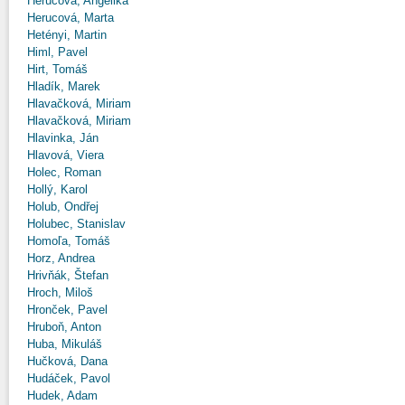
Herucová, Angelika
Herucová, Marta
Hetényi, Martin
Himl, Pavel
Hirt, Tomáš
Hladík, Marek
Hlavačková, Miriam
Hlavačková, Miriam
Hlavinka, Ján
Hlavová, Viera
Holec, Roman
Hollý, Karol
Holub, Ondřej
Holubec, Stanislav
Homoľa, Tomáš
Horz, Andrea
Hrivňák, Štefan
Hroch, Miloš
Hronček, Pavel
Hruboň, Anton
Huba, Mikuláš
Hučková, Dana
Hudáček, Pavol
Hudek, Adam