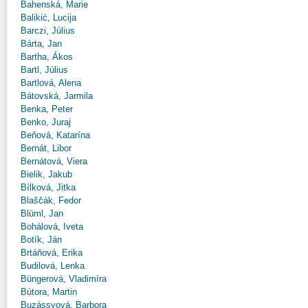
Bahenská, Marie
Balikić, Lucija
Barczi, Július
Bárta, Jan
Bartha, Ákos
Bartl, Július
Bartlová, Alena
Bátovská, Jarmila
Benka, Peter
Benko, Juraj
Beňová, Katarína
Bernát, Libor
Bernátová, Viera
Bielik, Jakub
Bílková, Jitka
Blaščák, Fedor
Blüml, Jan
Bohálová, Iveta
Botík, Ján
Brtáňová, Erika
Budilová, Lenka
Büngerová, Vladimíra
Bútora, Martin
Buzássyová, Barbora