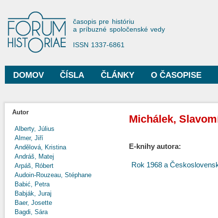
Sko
na
Forum Historiae
časopis pre históriu
hla
a príbuzné spoločenské vedy
obs
ISSN 1337-6861
DOMOV
ČÍSLA
ČLÁNKY
O ČASOPISE
Hlavné menu
Autor
Michálek, Slavom
Alberty, Július
Almer, Jiří
E-knihy autora:
Andělová, Kristina
Andráš, Matej
Rok 1968 a Českoslovens
Arpáš, Róbert
Audoin-Rouzeau, Stéphane
Babić, Petra
Babják, Juraj
Baer, Josette
Bagdi, Sára