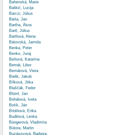
Bahenská, Marie
Balikić, Lucija
Barczi, Július
Bárta, Jan
Bartha, Ákos
Bartl, Július
Bartlová, Alena
Bátovská, Jarmila
Benka, Peter
Benko, Juraj
Beňová, Katarína
Bernát, Libor
Bernátová, Viera
Bielik, Jakub
Bílková, Jitka
Blaščák, Fedor
Blüml, Jan
Bohálová, Iveta
Botík, Ján
Brtáňová, Erika
Budilová, Lenka
Büngerová, Vladimíra
Bútora, Martin
Buzássyová, Barbora