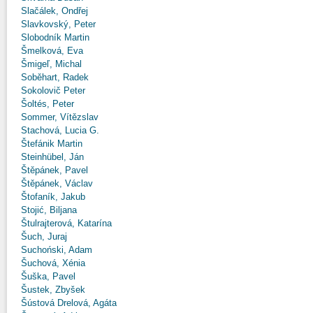
Slačálek, Ondřej
Slavkovský, Peter
Slobodník Martin
Šmelková, Eva
Šmigeľ, Michal
Soběhart, Radek
Sokolovič Peter
Šoltés, Peter
Sommer, Vítězslav
Stachová, Lucia G.
Štefánik Martin
Steinhübel, Ján
Štěpánek, Pavel
Štěpánek, Václav
Štofaník, Jakub
Stojić, Biljana
Štulrajterová, Katarína
Šuch, Juraj
Suchoński, Adam
Šuchová, Xénia
Šuška, Pavel
Šustek, Zbyšek
Šústová Drelová, Agáta