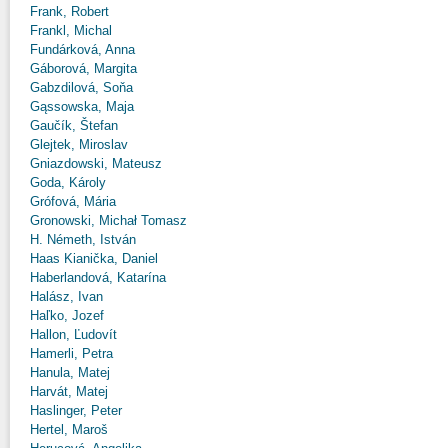
Frank, Robert
Frankl, Michal
Fundárková, Anna
Gáborová, Margita
Gabzdilová, Soňa
Gąssowska, Maja
Gaučík, Štefan
Glejtek, Miroslav
Gniazdowski, Mateusz
Goda, Károly
Grófová, Mária
Gronowski, Michał Tomasz
H. Németh, István
Haas Kianička, Daniel
Haberlandová, Katarína
Halász, Ivan
Haľko, Jozef
Hallon, Ľudovít
Hamerli, Petra
Hanula, Matej
Harvát, Matej
Haslinger, Peter
Hertel, Maroš