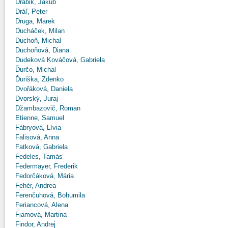
Drábik, Jakub
Dráľ, Peter
Druga, Marek
Ducháček, Milan
Duchoň, Michal
Duchoňová, Diana
Dudeková Kováčová, Gabriela
Ďurčo, Michal
Ďuriška, Zdenko
Dvořáková, Daniela
Dvorský, Juraj
Džambazovič, Roman
Etienne, Samuel
Fábryová, Lívia
Falisová, Anna
Fatková, Gabriela
Fedeles, Tamás
Federmayer, Frederik
Fedorčáková, Mária
Fehér, Andrea
Ferenčuhová, Bohumila
Feriancová, Alena
Fiamová, Martina
Findor, Andrej