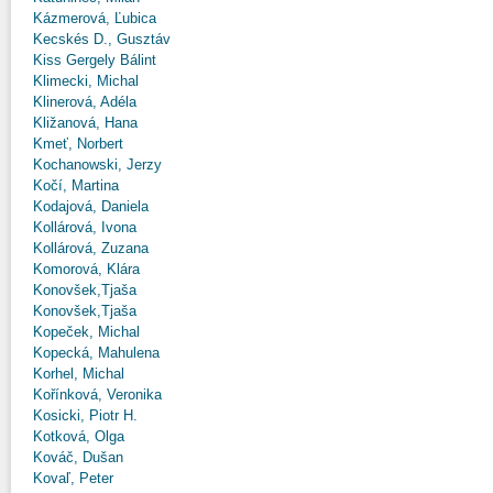
Kázmerová, Ľubica
Kecskés D., Gusztáv
Kiss Gergely Bálint
Klimecki, Michal
Klinerová, Adéla
Kližanová, Hana
Kmeť, Norbert
Kochanowski, Jerzy
Kočí, Martina
Kodajová, Daniela
Kollárová, Ivona
Kollárová, Zuzana
Komorová, Klára
Konovšek,Tjaša
Konovšek,Tjaša
Kopeček, Michal
Kopecká, Mahulena
Korhel, Michal
Kořínková, Veronika
Kosicki, Piotr H.
Kotková, Olga
Kováč, Dušan
Kovaľ, Peter