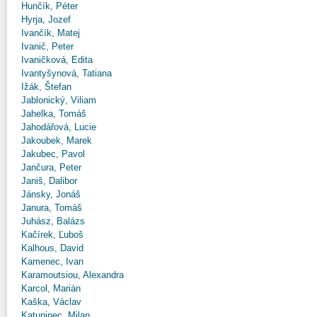
Hunčík, Péter
Hyrja, Jozef
Ivančík, Matej
Ivanič, Peter
Ivaničková, Edita
Ivantyšynová, Tatiana
Ižák, Štefan
Jablonický, Viliam
Jahelka, Tomáš
Jahodářová, Lucie
Jakoubek, Marek
Jakubec, Pavol
Jančura, Peter
Janiš, Dalibor
Jánsky, Jonáš
Janura, Tomáš
Juhász, Balázs
Kačírek, Ľuboš
Kalhous, David
Kamenec, Ivan
Karamoutsiou, Alexandra
Karcol, Marián
Kaška, Václav
Katuninec, Milan