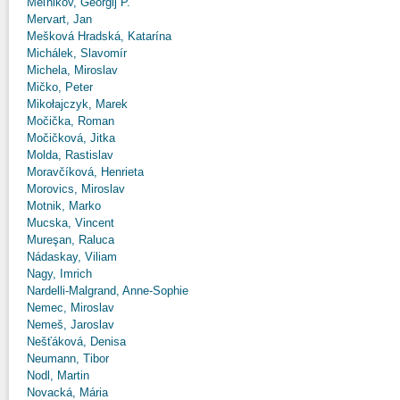
Meľnikov, Georgij P.
Mervart, Jan
Mešková Hradská, Katarína
Michálek, Slavomír
Michela, Miroslav
Mičko, Peter
Mikołajczyk, Marek
Močička, Roman
Močičková, Jitka
Molda, Rastislav
Moravčíková, Henrieta
Morovics, Miroslav
Motnik, Marko
Mucska, Vincent
Mureşan, Raluca
Nádaskay, Viliam
Nagy, Imrich
Nardelli-Malgrand, Anne-Sophie
Nemec, Miroslav
Nemeš, Jaroslav
Nešťáková, Denisa
Neumann, Tibor
Nodl, Martin
Novacká, Mária