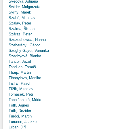
Švecová, Adriana
Świder, Małgorzata
Syrný, Marek
Szabó, Miloslav
Szalay, Peter
Szalma, Štefan
Száraz, Peter
Szczechowicz, Hanna
Szeberényi, Gábor
Szeghy-Gayer, Veronika
Szeghyová, Blanka
Tancer, Jozef
Tandlich, Tomáš
Tharp, Martin
Tihányiová, Monika
Tišliar, Pavol
Tížik, Miroslav
Tomášek, Petr
Topolčanská, Mária
Tóth, Ágnes
Tóth, Dezider
Turóci, Martin
Turunen, Jaakko
Urban, Jiří