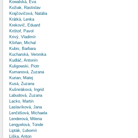
Kowalská, Eva
Kožiak, Rastislav
Krajčovičová, Natália
Krátká, Lenka
Krekovič, Eduard
Krištof, Pavol
Krivý, Vladimír
Kšiňan, Michal
Kubis, Barbara
Kucharská, Veronika
Kudláč, Antonín
Kuligowski, Piotr
Kumanová, Zuzana
Kurian, Matej
Kusá, Zuzana
Kušniráková, Ingrid
Labudová, Zuzana
Lacko, Martin
Laslavíková, Jana
Lenčéšová, Michaela
Lenderová, Milena
Lengyelová, Tünde
Lipták, Ľubomír
Liška, Anton