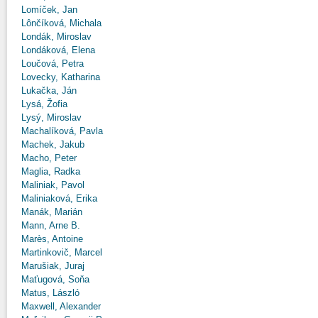
Lomíček, Jan
Lônčíková, Michala
Londák, Miroslav
Londáková, Elena
Loučová, Petra
Lovecky, Katharina
Lukačka, Ján
Lysá, Žofia
Lysý, Miroslav
Machalíková, Pavla
Machek, Jakub
Macho, Peter
Maglia, Radka
Maliniak, Pavol
Maliniaková, Erika
Manák, Marián
Mann, Arne B.
Marès, Antoine
Martinkovič, Marcel
Marušiak, Juraj
Maťugová, Soňa
Matus, László
Maxwell, Alexander