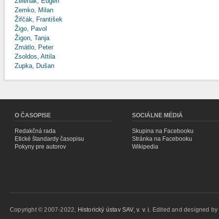
Zeleňák, Eugen
Zemko, Milan
Žifčák, František
Žigo, Pavol
Žigon, Tanja
Zmátlo, Peter
Zsoldos, Attila
Zupka, Dušan
O ČASOPISE
SOCIÁLNE MÉDIÁ
Redakčná rada
Skupina na Facebooku
Etické štandardy časopisu
Stránka na Facebooku
Pokyny pre autorov
Wikipedia
Copyright © 2007-2022,
Historický ústav SAV, v. v. i.
Edited and designed b