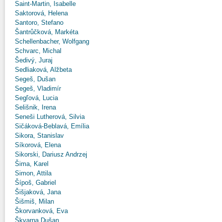
Saint-Martin, Isabelle
Saktorová, Helena
Santoro, Stefano
Šantrůčková, Markéta
Schellenbacher, Wolfgang
Schvarc, Michal
Šedivý, Juraj
Sedliaková, Alžbeta
Segeš, Dušan
Segeš, Vladimír
Segľová, Lucia
Selišnik, Irena
Seneši Lutherová, Silvia
Sičáková-Beblavá, Emília
Sikora, Stanislav
Síkorová, Elena
Sikorski, Dariusz Andrzej
Šima, Karel
Simon, Attila
Šípoš, Gabriel
Šišjaková, Jana
Šišmiš, Milan
Škorvanková, Eva
Škvarna Dušan