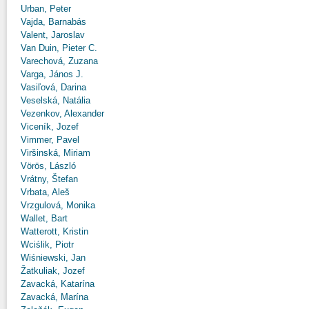
Urban, Peter
Vajda, Barnabás
Valent, Jaroslav
Van Duin, Pieter C.
Varechová, Zuzana
Varga, János J.
Vasiľová, Darina
Veselská, Natália
Vezenkov, Alexander
Viceník, Jozef
Vimmer, Pavel
Viršinská, Miriam
Vörös, László
Vrátny, Štefan
Vrbata, Aleš
Vrzgulová, Monika
Wallet, Bart
Watterott, Kristin
Wciślik, Piotr
Wiśniewski, Jan
Žatkuliak, Jozef
Zavacká, Katarína
Zavacká, Marína