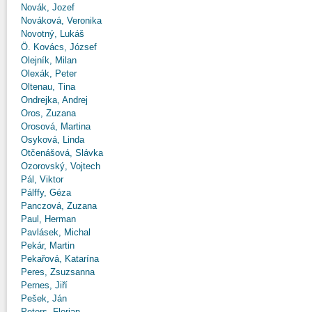
Novák, Jozef
Nováková, Veronika
Novotný, Lukáš
Ö. Kovács, József
Olejník, Milan
Olexák, Peter
Oltenau, Tina
Ondrejka, Andrej
Oros, Zuzana
Orosová, Martina
Osyková, Linda
Otčenášová, Slávka
Ozorovský, Vojtech
Pál, Viktor
Pálffy, Géza
Panczová, Zuzana
Paul, Herman
Pavlásek, Michal
Pekár, Martin
Pekařová, Katarína
Peres, Zsuzsanna
Pernes, Jiří
Pešek, Ján
Peters, Florian