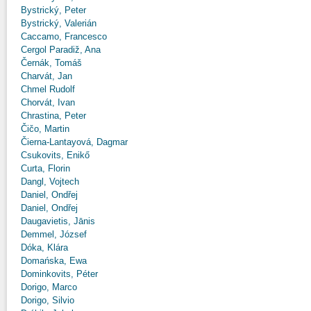
Bystrický, Peter
Bystrický, Valerián
Caccamo, Francesco
Cergol Paradiž, Ana
Černák, Tomáš
Charvát, Jan
Chmel Rudolf
Chorvát, Ivan
Chrastina, Peter
Čičo, Martin
Čierna-Lantayová, Dagmar
Csukovits, Enikő
Curta, Florin
Dangl, Vojtech
Daniel, Ondřej
Daniel, Ondřej
Daugavietis, Jānis
Demmel, József
Dóka, Klára
Domańska, Ewa
Dominkovits, Péter
Dorigo, Marco
Dorigo, Silvio