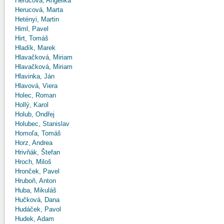
Herucová, Angelika
Herucová, Marta
Hetényi, Martin
Himl, Pavel
Hirt, Tomáš
Hladík, Marek
Hlavačková, Miriam
Hlavačková, Miriam
Hlavinka, Ján
Hlavová, Viera
Holec, Roman
Hollý, Karol
Holub, Ondřej
Holubec, Stanislav
Homoľa, Tomáš
Horz, Andrea
Hrivňák, Štefan
Hroch, Miloš
Hronček, Pavel
Hruboň, Anton
Huba, Mikuláš
Hučková, Dana
Hudáček, Pavol
Hudek, Adam