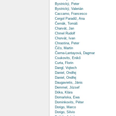
Bystrický, Peter
Bystrický, Valerián
Caccamo, Francesco
Cergol Paradiž, Ana
Černák, Tomáš
Charvát, Jan
Chmel Rudolf
Chorvát, Ivan
Chrastina, Peter
Čičo, Martin
Čierna-Lantayová, Dagmar
Csukovits, Enikő
Curta, Florin
Dangl, Vojtech
Daniel, Ondřej
Daniel, Ondřej
Daugavietis, Jānis
Demmel, József
Dóka, Klára
Domańska, Ewa
Dominkovits, Péter
Dorigo, Marco
Dorigo, Silvio