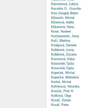
Kázmerová, Ľubica
Kecskés D., Gusztáv
Kiss Gergely Bálint
Klimecki, Michal
Klinerová, Adéla
Kližanová, Hana
Kmeť, Norbert
Kochanowski, Jerzy
Kočí, Martina
Kodajová, Daniela
Kollárová, Ivona
Kollárová, Zuzana
Komorová, Klára
Konovšek,Tjaša
Konovšek,Tjaša
Kopeček, Michal
Kopecká, Mahulena
Korhel, Michal
Kořínková, Veronika
Kosicki, Piotr H.
Kotková, Olga
Kováč, Dušan
Kovaľ, Peter