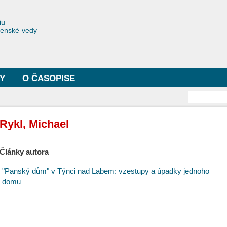
Skočiť
na
toriae
iu
hlavný
čenské vedy
obsah
Y
O ČASOPISE
Vyhľa
Rykl, Michael
Články autora
"Panský dům" v Týnci nad Labem: vzestupy a úpadky jednoho
domu