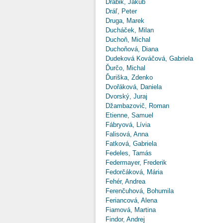
Drábik, Jakub
Dráľ, Peter
Druga, Marek
Ducháček, Milan
Duchoň, Michal
Duchoňová, Diana
Dudeková Kováčová, Gabriela
Ďurčo, Michal
Ďuriška, Zdenko
Dvořáková, Daniela
Dvorský, Juraj
Džambazovič, Roman
Etienne, Samuel
Fábryová, Lívia
Falisová, Anna
Fatková, Gabriela
Fedeles, Tamás
Federmayer, Frederik
Fedorčáková, Mária
Fehér, Andrea
Ferenčuhová, Bohumila
Feriancová, Alena
Fiamová, Martina
Findor, Andrej