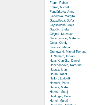
Frank, Robert
Frankl, Michal
Fundárková, Anna
Gáborová, Margita
Gabzdilová, Soňa
Gąssowska, Maja
Gaučík, Štefan
Glejtek, Miroslav
Gniazdowski, Mateusz
Goda, Károly
Grófová, Mária
Gronowski, Michał Tomasz
H. Németh, István
Haas Kianička, Daniel
Haberlandová, Katarína
Halász, Ivan
Haľko, Jozef
Hallon, Ľudovít
Hamerli, Petra
Hanula, Matej
Harvát, Matej
Haslinger, Peter
Hertel, Maroš