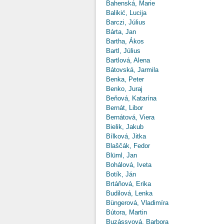
Bahenská, Marie
Balikić, Lucija
Barczi, Július
Bárta, Jan
Bartha, Ákos
Bartl, Július
Bartlová, Alena
Bátovská, Jarmila
Benka, Peter
Benko, Juraj
Beňová, Katarína
Bernát, Libor
Bernátová, Viera
Bielik, Jakub
Bílková, Jitka
Blaščák, Fedor
Blüml, Jan
Bohálová, Iveta
Botík, Ján
Brtáňová, Erika
Budilová, Lenka
Büngerová, Vladimíra
Bútora, Martin
Buzássyová, Barbora