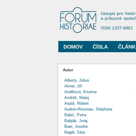
Forum His
časopis pre histór
a príbuzné spolo
ISSN 1337-6861
DOMOV
ČÍSLA
ČLÁNK
Hlavné menu
Autor
Alberty, Július
Almer, Jiří
Andělová, Kristina
Andráš, Matej
Arpáš, Róbert
Audoin-Rouzeau, Stéphane
Babić, Petra
Babják, Juraj
Baer, Josette
Bagdi, Sára