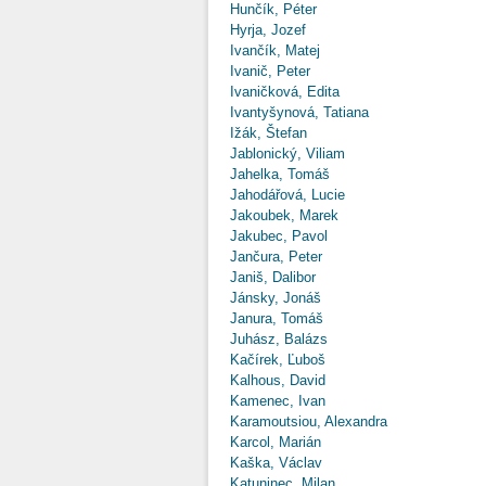
Hunčík, Péter
Hyrja, Jozef
Ivančík, Matej
Ivanič, Peter
Ivaničková, Edita
Ivantyšynová, Tatiana
Ižák, Štefan
Jablonický, Viliam
Jahelka, Tomáš
Jahodářová, Lucie
Jakoubek, Marek
Jakubec, Pavol
Jančura, Peter
Janiš, Dalibor
Jánsky, Jonáš
Janura, Tomáš
Juhász, Balázs
Kačírek, Ľuboš
Kalhous, David
Kamenec, Ivan
Karamoutsiou, Alexandra
Karcol, Marián
Kaška, Václav
Katuninec, Milan