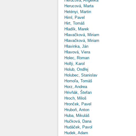
Herucová, Angelika
Herucová, Marta
Hetényi, Martin
Himl, Pavel
Hirt, Tomáš
Hladík, Marek
Hlavačková, Miriam
Hlavačková, Miriam
Hlavinka, Ján
Hlavová, Viera
Holec, Roman
Hollý, Karol
Holub, Ondřej
Holubec, Stanislav
Homoľa, Tomáš
Horz, Andrea
Hrivňák, Štefan
Hroch, Miloš
Hronček, Pavel
Hruboň, Anton
Huba, Mikuláš
Hučková, Dana
Hudáček, Pavol
Hudek, Adam