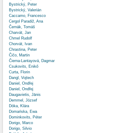
Bystrický, Peter
Bystrický, Valerián
Caccamo, Francesco
Cergol Paradiž, Ana
Černák, Tomáš
Charvát, Jan
Chmel Rudolf
Chorvát, Ivan
Chrastina, Peter
Čičo, Martin
Čierna-Lantayová, Dagmar
Csukovits, Enikő
Curta, Florin
Dangl, Vojtech
Daniel, Ondřej
Daniel, Ondřej
Daugavietis, Jānis
Demmel, József
Dóka, Klára
Domańska, Ewa
Dominkovits, Péter
Dorigo, Marco
Dorigo, Silvio