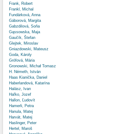
Frank, Robert
Frankl, Michal
Fundárková, Anna
Gáborová, Margita
Gabzdilová, Soňa
Gąssowska, Maja
Gaučík, Štefan
Glejtek, Miroslav
Gniazdowski, Mateusz
Goda, Károly
Grófová, Mária
Gronowski, Michał Tomasz
H. Németh, István
Haas Kianička, Daniel
Haberlandová, Katarína
Halász, Ivan
Haľko, Jozef
Hallon, Ľudovít
Hamerli, Petra
Hanula, Matej
Harvát, Matej
Haslinger, Peter
Hertel, Maroš