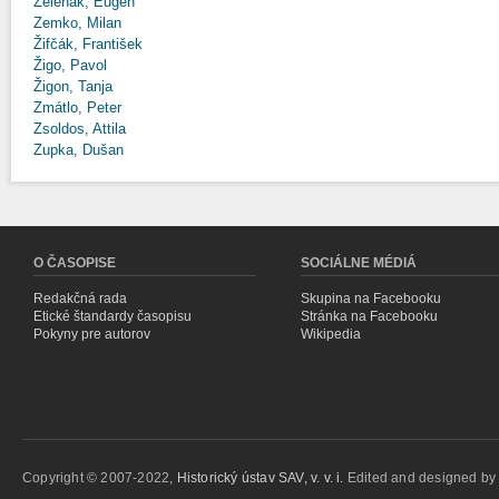
Zeleňák, Eugen
Zemko, Milan
Žifčák, František
Žigo, Pavol
Žigon, Tanja
Zmátlo, Peter
Zsoldos, Attila
Zupka, Dušan
O ČASOPISE
SOCIÁLNE MÉDIÁ
Redakčná rada
Skupina na Facebooku
Etické štandardy časopisu
Stránka na Facebooku
Pokyny pre autorov
Wikipedia
Copyright © 2007-2022,
Historický ústav SAV, v. v. i.
Edited and designed b