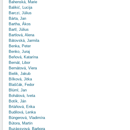
Bahenská, Marie
Balikić, Lucija
Barczi, Július
Bárta, Jan
Bartha, Ákos
Bartl, Július
Bartlová, Alena
Bátovská, Jarmila
Benka, Peter
Benko, Juraj
Beňová, Katarína
Bernát, Libor
Bernátová, Viera
Bielik, Jakub
Bílková, Jitka
Blaščák, Fedor
Blüml, Jan
Bohálová, Iveta
Botík, Ján
Brtáňová, Erika
Budilová, Lenka
Büngerová, Vladimíra
Bútora, Martin
Buzássyová, Barbora