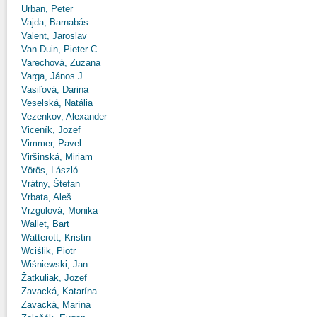
Urban, Peter
Vajda, Barnabás
Valent, Jaroslav
Van Duin, Pieter C.
Varechová, Zuzana
Varga, János J.
Vasiľová, Darina
Veselská, Natália
Vezenkov, Alexander
Viceník, Jozef
Vimmer, Pavel
Viršinská, Miriam
Vörös, László
Vrátny, Štefan
Vrbata, Aleš
Vrzgulová, Monika
Wallet, Bart
Watterott, Kristin
Wciślik, Piotr
Wiśniewski, Jan
Žatkuliak, Jozef
Zavacká, Katarína
Zavacká, Marína