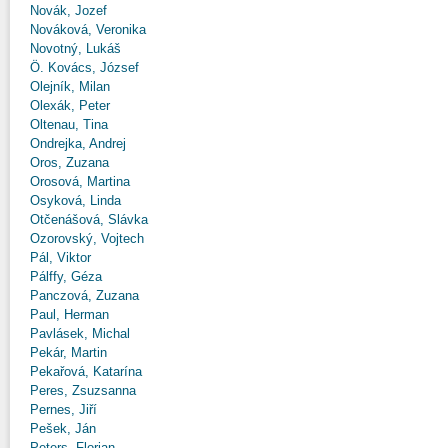
Novák, Jozef
Nováková, Veronika
Novotný, Lukáš
Ö. Kovács, József
Olejník, Milan
Olexák, Peter
Oltenau, Tina
Ondrejka, Andrej
Oros, Zuzana
Orosová, Martina
Osyková, Linda
Otčenášová, Slávka
Ozorovský, Vojtech
Pál, Viktor
Pálffy, Géza
Panczová, Zuzana
Paul, Herman
Pavlásek, Michal
Pekár, Martin
Pekařová, Katarína
Peres, Zsuzsanna
Pernes, Jiří
Pešek, Ján
Peters, Florian