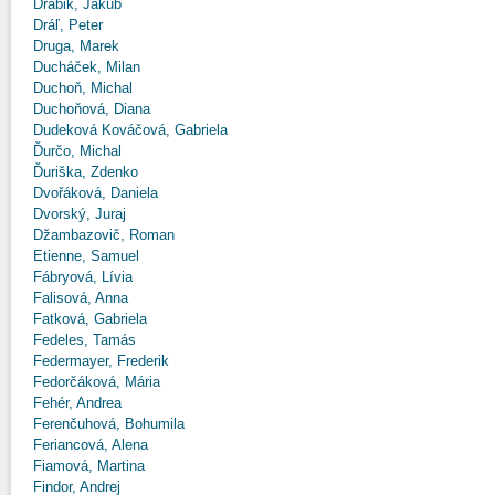
Drábik, Jakub
Dráľ, Peter
Druga, Marek
Ducháček, Milan
Duchoň, Michal
Duchoňová, Diana
Dudeková Kováčová, Gabriela
Ďurčo, Michal
Ďuriška, Zdenko
Dvořáková, Daniela
Dvorský, Juraj
Džambazovič, Roman
Etienne, Samuel
Fábryová, Lívia
Falisová, Anna
Fatková, Gabriela
Fedeles, Tamás
Federmayer, Frederik
Fedorčáková, Mária
Fehér, Andrea
Ferenčuhová, Bohumila
Feriancová, Alena
Fiamová, Martina
Findor, Andrej