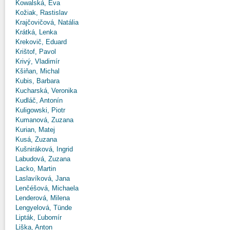
Kowalská, Eva
Kožiak, Rastislav
Krajčovičová, Natália
Krátká, Lenka
Krekovič, Eduard
Krištof, Pavol
Krivý, Vladimír
Kšiňan, Michal
Kubis, Barbara
Kucharská, Veronika
Kudláč, Antonín
Kuligowski, Piotr
Kumanová, Zuzana
Kurian, Matej
Kusá, Zuzana
Kušniráková, Ingrid
Labudová, Zuzana
Lacko, Martin
Laslavíková, Jana
Lenčéšová, Michaela
Lenderová, Milena
Lengyelová, Tünde
Lipták, Ľubomír
Liška, Anton