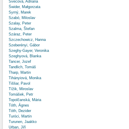
Švecová, Adriana
Świder, Małgorzata
Syrný, Marek
Szabó, Miloslav
Szalay, Peter
Szalma, Štefan
Száraz, Peter
Szczechowicz, Hanna
Szeberényi, Gábor
Szeghy-Gayer, Veronika
Szeghyová, Blanka
Tancer, Jozef
Tandlich, Tomáš
Tharp, Martin
Tihányiová, Monika
Tišliar, Pavol
Tížik, Miroslav
Tomášek, Petr
Topolčanská, Mária
Tóth, Ágnes
Tóth, Dezider
Turóci, Martin
Turunen, Jaakko
Urban, Jiří