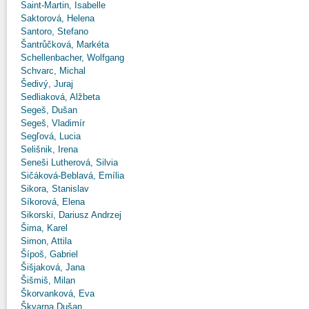
Saint-Martin, Isabelle
Saktorová, Helena
Santoro, Stefano
Šantrůčková, Markéta
Schellenbacher, Wolfgang
Schvarc, Michal
Šedivý, Juraj
Sedliaková, Alžbeta
Segeš, Dušan
Segeš, Vladimír
Segľová, Lucia
Selišnik, Irena
Seneši Lutherová, Silvia
Sičáková-Beblavá, Emília
Sikora, Stanislav
Síkorová, Elena
Sikorski, Dariusz Andrzej
Šima, Karel
Simon, Attila
Šípoš, Gabriel
Šišjaková, Jana
Šišmiš, Milan
Škorvanková, Eva
Škvarna Dušan