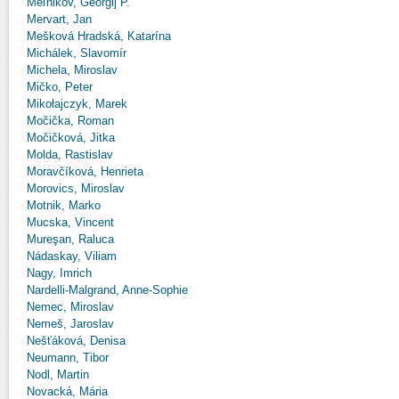
Meľnikov, Georgij P.
Mervart, Jan
Mešková Hradská, Katarína
Michálek, Slavomír
Michela, Miroslav
Mičko, Peter
Mikołajczyk, Marek
Močička, Roman
Močičková, Jitka
Molda, Rastislav
Moravčíková, Henrieta
Morovics, Miroslav
Motnik, Marko
Mucska, Vincent
Mureşan, Raluca
Nádaskay, Viliam
Nagy, Imrich
Nardelli-Malgrand, Anne-Sophie
Nemec, Miroslav
Nemeš, Jaroslav
Nešťáková, Denisa
Neumann, Tibor
Nodl, Martin
Novacká, Mária