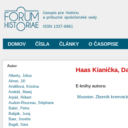
Sko
na
Forum Historiae
časopis pre históriu
hla
a príbuzné spoločenské vedy
obs
ISSN 1337-6861
DOMOV
ČÍSLA
ČLÁNKY
O ČASOPISE
Hlavné menu
Autor
Haas Kianička, Da
Alberty, Július
Almer, Jiří
E-knihy autora:
Andělová, Kristina
Andráš, Matej
Museion. Zborník kremnic
Arpáš, Róbert
Audoin-Rouzeau, Stéphane
Babić, Petra
Babják, Juraj
Baer, Josette
Bagdi, Sára