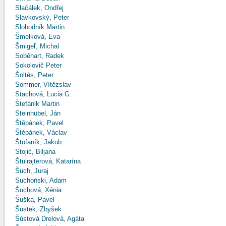
Slačálek, Ondřej
Slavkovský, Peter
Slobodník Martin
Šmelková, Eva
Šmigeľ, Michal
Soběhart, Radek
Sokolovič Peter
Šoltés, Peter
Sommer, Vítězslav
Stachová, Lucia G.
Štefánik Martin
Steinhübel, Ján
Štěpánek, Pavel
Štěpánek, Václav
Štofaník, Jakub
Stojić, Biljana
Štulrajterová, Katarína
Šuch, Juraj
Suchoński, Adam
Šuchová, Xénia
Šuška, Pavel
Šustek, Zbyšek
Šústová Drelová, Agáta