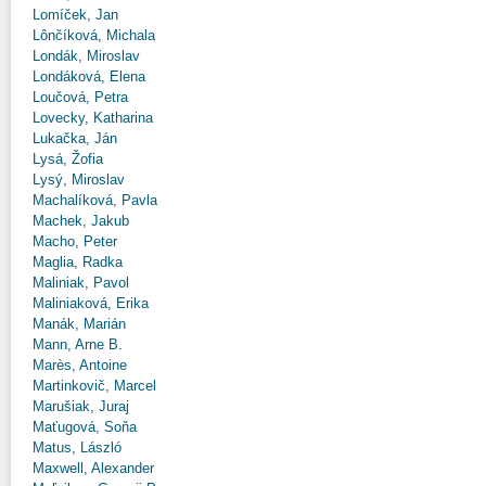
Lomíček, Jan
Lônčíková, Michala
Londák, Miroslav
Londáková, Elena
Loučová, Petra
Lovecky, Katharina
Lukačka, Ján
Lysá, Žofia
Lysý, Miroslav
Machalíková, Pavla
Machek, Jakub
Macho, Peter
Maglia, Radka
Maliniak, Pavol
Maliniaková, Erika
Manák, Marián
Mann, Arne B.
Marès, Antoine
Martinkovič, Marcel
Marušiak, Juraj
Maťugová, Soňa
Matus, László
Maxwell, Alexander