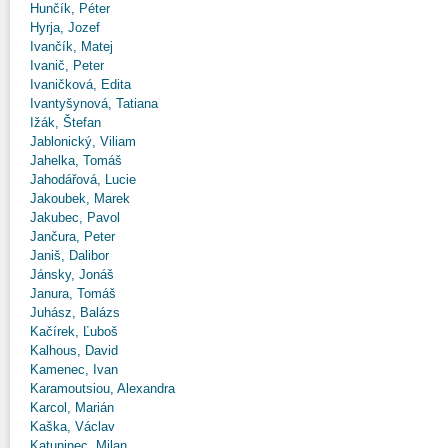
Hunčík, Péter
Hyrja, Jozef
Ivančík, Matej
Ivanič, Peter
Ivaničková, Edita
Ivantyšynová, Tatiana
Ižák, Štefan
Jablonický, Viliam
Jahelka, Tomáš
Jahodářová, Lucie
Jakoubek, Marek
Jakubec, Pavol
Jančura, Peter
Janiš, Dalibor
Jánsky, Jonáš
Janura, Tomáš
Juhász, Balázs
Kačírek, Ľuboš
Kalhous, David
Kamenec, Ivan
Karamoutsiou, Alexandra
Karcol, Marián
Kaška, Václav
Katuninec, Milan