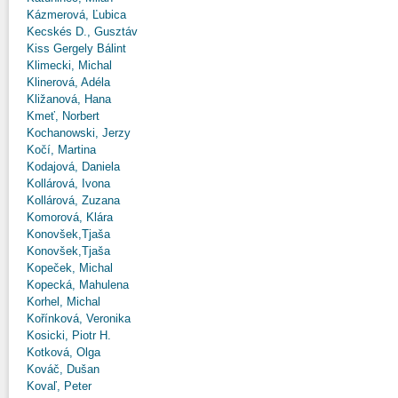
Kázmerová, Ľubica
Kecskés D., Gusztáv
Kiss Gergely Bálint
Klimecki, Michal
Klinerová, Adéla
Kližanová, Hana
Kmeť, Norbert
Kochanowski, Jerzy
Kočí, Martina
Kodajová, Daniela
Kollárová, Ivona
Kollárová, Zuzana
Komorová, Klára
Konovšek,Tjaša
Konovšek,Tjaša
Kopeček, Michal
Kopecká, Mahulena
Korhel, Michal
Kořínková, Veronika
Kosicki, Piotr H.
Kotková, Olga
Kováč, Dušan
Kovaľ, Peter