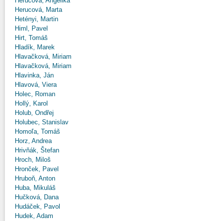
Herucová, Angelika
Herucová, Marta
Hetényi, Martin
Himl, Pavel
Hirt, Tomáš
Hladík, Marek
Hlavačková, Miriam
Hlavačková, Miriam
Hlavinka, Ján
Hlavová, Viera
Holec, Roman
Hollý, Karol
Holub, Ondřej
Holubec, Stanislav
Homoľa, Tomáš
Horz, Andrea
Hrivňák, Štefan
Hroch, Miloš
Hronček, Pavel
Hruboň, Anton
Huba, Mikuláš
Hučková, Dana
Hudáček, Pavol
Hudek, Adam