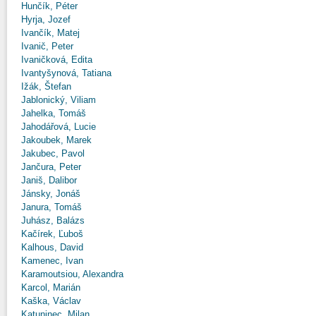
Hunčík, Péter
Hyrja, Jozef
Ivančík, Matej
Ivanič, Peter
Ivaničková, Edita
Ivantyšynová, Tatiana
Ižák, Štefan
Jablonický, Viliam
Jahelka, Tomáš
Jahodářová, Lucie
Jakoubek, Marek
Jakubec, Pavol
Jančura, Peter
Janiš, Dalibor
Jánsky, Jonáš
Janura, Tomáš
Juhász, Balázs
Kačírek, Ľuboš
Kalhous, David
Kamenec, Ivan
Karamoutsiou, Alexandra
Karcol, Marián
Kaška, Václav
Katuninec, Milan