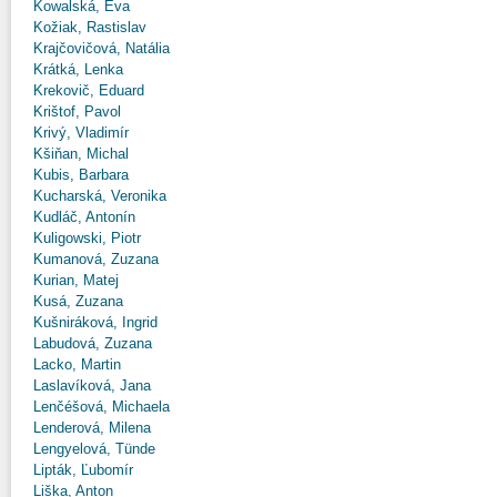
Kowalská, Eva
Kožiak, Rastislav
Krajčovičová, Natália
Krátká, Lenka
Krekovič, Eduard
Krištof, Pavol
Krivý, Vladimír
Kšiňan, Michal
Kubis, Barbara
Kucharská, Veronika
Kudláč, Antonín
Kuligowski, Piotr
Kumanová, Zuzana
Kurian, Matej
Kusá, Zuzana
Kušniráková, Ingrid
Labudová, Zuzana
Lacko, Martin
Laslavíková, Jana
Lenčéšová, Michaela
Lenderová, Milena
Lengyelová, Tünde
Lipták, Ľubomír
Liška, Anton