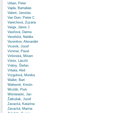
Urban, Peter
Vajda, Barnabás
Valent, Jaroslav
Van Duin, Pieter C.
Varechová, Zuzana
Varga, János J.
Vasiľová, Darina
Veselská, Natália
Vezenkov, Alexander
Viceník, Jozef
Vimmer, Pavel
Viršinská, Miriam
Vörös, László
Vrátny, Štefan
Vrbata, Aleš
Vrzgulová, Monika
Wallet, Bart
Watterott, Kristin
Wciślik, Piotr
Wiśniewski, Jan
Žatkuliak, Jozef
Zavacká, Katarína
Zavacká, Marína