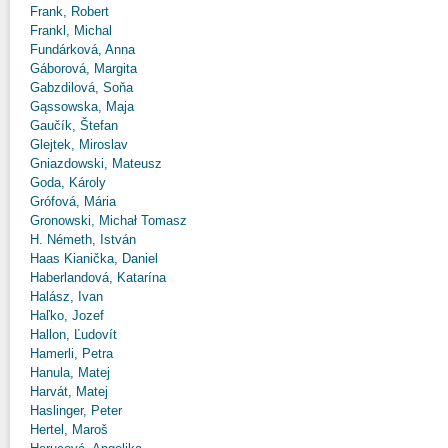
Frank, Robert
Frankl, Michal
Fundárková, Anna
Gáborová, Margita
Gabzdilová, Soňa
Gąssowska, Maja
Gaučík, Štefan
Glejtek, Miroslav
Gniazdowski, Mateusz
Goda, Károly
Grófová, Mária
Gronowski, Michał Tomasz
H. Németh, István
Haas Kianička, Daniel
Haberlandová, Katarína
Halász, Ivan
Haľko, Jozef
Hallon, Ľudovít
Hamerli, Petra
Hanula, Matej
Harvát, Matej
Haslinger, Peter
Hertel, Maroš