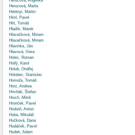
Herucová, Angelika
Herucová, Marta
Hetényi, Martin
Himl, Pavel
Hirt, Tomáš
Hladík, Marek
Hlavačková, Miriam
Hlavačková, Miriam
Hlavinka, Ján
Hlavová, Viera
Holec, Roman
Hollý, Karol
Holub, Ondřej
Holubec, Stanislav
Homoľa, Tomáš
Horz, Andrea
Hrivňák, Štefan
Hroch, Miloš
Hronček, Pavel
Hruboň, Anton
Huba, Mikuláš
Hučková, Dana
Hudáček, Pavol
Hudek, Adam