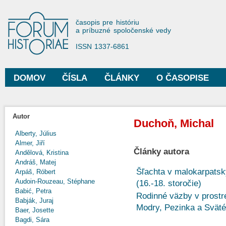
Sko
na
Forum Historiae
časopis pre históriu
hla
a príbuzné spoločenské vedy
obs
ISSN 1337-6861
DOMOV
ČÍSLA
ČLÁNKY
O ČASOPISE
Hlavné menu
Autor
Duchoň, Michal
Alberty, Július
Almer, Jiří
Články autora
Andělová, Kristina
Andráš, Matej
Šľachta v malokarpats
Arpáš, Róbert
Audoin-Rouzeau, Stéphane
(16.-18. storočie)
Babić, Petra
Rodinné väzby v prostre
Babják, Juraj
Modry, Pezinka a Sväté
Baer, Josette
Bagdi, Sára