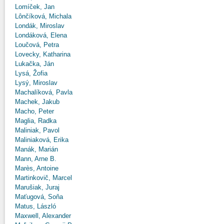
Lomíček, Jan
Lônčíková, Michala
Londák, Miroslav
Londáková, Elena
Loučová, Petra
Lovecky, Katharina
Lukačka, Ján
Lysá, Žofia
Lysý, Miroslav
Machalíková, Pavla
Machek, Jakub
Macho, Peter
Maglia, Radka
Maliniak, Pavol
Maliniaková, Erika
Manák, Marián
Mann, Arne B.
Marès, Antoine
Martinkovič, Marcel
Marušiak, Juraj
Maťugová, Soňa
Matus, László
Maxwell, Alexander