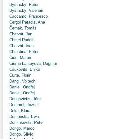
Bystrický, Peter
Bystrický, Valerián
Caccamo, Francesco
Cergol Paradiž, Ana
Černák, Tomáš
Charvát, Jan
Chmel Rudolf
Chorvát, Ivan
Chrastina, Peter
Čičo, Martin
Čierna-Lantayová, Dagmar
Csukovits, Enikő
Curta, Florin
Dangl, Vojtech
Daniel, Ondřej
Daniel, Ondřej
Daugavietis, Jānis
Demmel, József
Dóka, Klára
Domańska, Ewa
Dominkovits, Péter
Dorigo, Marco
Dorigo, Silvio