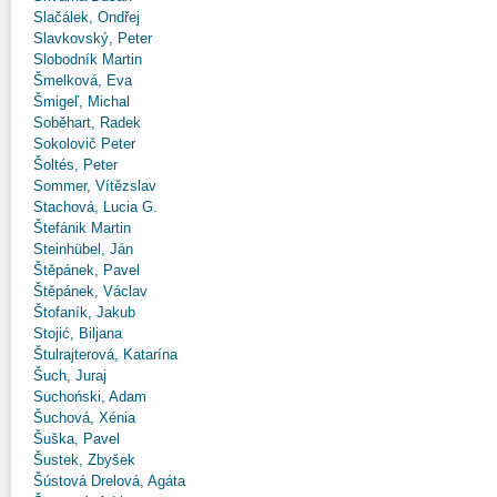
Slačálek, Ondřej
Slavkovský, Peter
Slobodník Martin
Šmelková, Eva
Šmigeľ, Michal
Soběhart, Radek
Sokolovič Peter
Šoltés, Peter
Sommer, Vítězslav
Stachová, Lucia G.
Štefánik Martin
Steinhübel, Ján
Štěpánek, Pavel
Štěpánek, Václav
Štofaník, Jakub
Stojić, Biljana
Štulrajterová, Katarína
Šuch, Juraj
Suchoński, Adam
Šuchová, Xénia
Šuška, Pavel
Šustek, Zbyšek
Šústová Drelová, Agáta