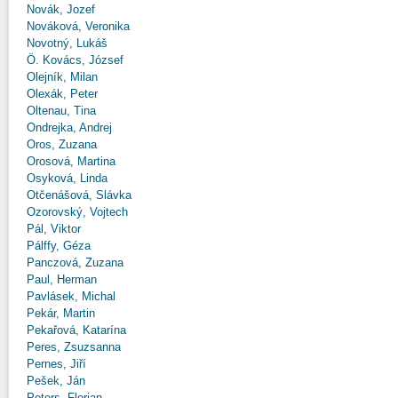
Novák, Jozef
Nováková, Veronika
Novotný, Lukáš
Ö. Kovács, József
Olejník, Milan
Olexák, Peter
Oltenau, Tina
Ondrejka, Andrej
Oros, Zuzana
Orosová, Martina
Osyková, Linda
Otčenášová, Slávka
Ozorovský, Vojtech
Pál, Viktor
Pálffy, Géza
Panczová, Zuzana
Paul, Herman
Pavlásek, Michal
Pekár, Martin
Pekařová, Katarína
Peres, Zsuzsanna
Pernes, Jiří
Pešek, Ján
Peters, Florian