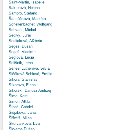
Saint-Martin, Isabelle
Saktorová, Helena
Santoro, Stefano
Šantrůčková, Markéta
Schellenbacher, Wolfgang
Schvarc, Michal
Šedivý, Juraj
Sedliaková, Alžbeta
Segeš, Dušan
Segeš, Vladimír
Segľová, Lucia
Selišnik, Irena
Seneši Lutherová, Silvia
Sičáková-Beblavá, Emília
Sikora, Stanislav
Síkorová, Elena
Sikorski, Dariusz Andrzej
Šima, Karel
Simon, Attila
Šípoš, Gabriel
Šišjaková, Jana
Šišmiš, Milan
Škorvanková, Eva
Škvarna Dušan