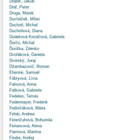
Drábik, Jakub
Dráľ, Peter
Druga, Marek
Ducháček, Milan
Duchoň, Michal
Duchoňová, Diana
Dudeková Kováčová, Gabriela
Ďurčo, Michal
Ďuriška, Zdenko
Dvořáková, Daniela
Dvorský, Juraj
Džambazovič, Roman
Etienne, Samuel
Fábryová, Lívia
Falisová, Anna
Fatková, Gabriela
Fedeles, Tamás
Federmayer, Frederik
Fedorčáková, Mária
Fehér, Andrea
Ferenčuhová, Bohumila
Feriancová, Alena
Fiamová, Martina
Findor, Andrej