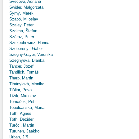
Švecová, Adriana
Świder, Małgorzata
Syrný, Marek
Szabó, Miloslav
Szalay, Peter
Szalma, Štefan
Száraz, Peter
Szczechowicz, Hanna
Szeberényi, Gábor
Szeghy-Gayer, Veronika
Szeghyová, Blanka
Tancer, Jozef
Tandlich, Tomáš
Tharp, Martin
Tihányiová, Monika
Tišliar, Pavol
Tížik, Miroslav
Tomášek, Petr
Topolčanská, Mária
Tóth, Ágnes
Tóth, Dezider
Turóci, Martin
Turunen, Jaakko
Urban, Jiří