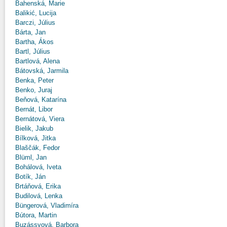
Bahenská, Marie
Balikić, Lucija
Barczi, Július
Bárta, Jan
Bartha, Ákos
Bartl, Július
Bartlová, Alena
Bátovská, Jarmila
Benka, Peter
Benko, Juraj
Beňová, Katarína
Bernát, Libor
Bernátová, Viera
Bielik, Jakub
Bílková, Jitka
Blaščák, Fedor
Blüml, Jan
Bohálová, Iveta
Botík, Ján
Brtáňová, Erika
Budilová, Lenka
Büngerová, Vladimíra
Bútora, Martin
Buzássyová, Barbora