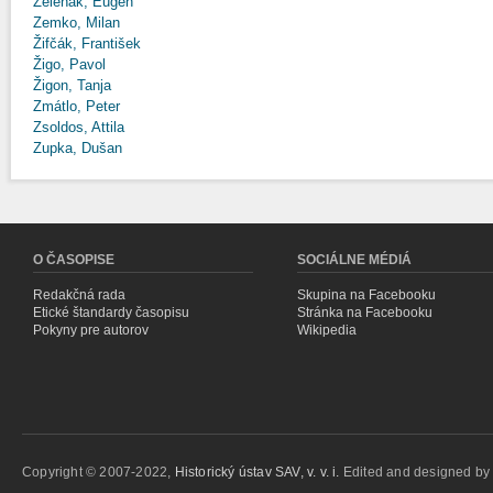
Zeleňák, Eugen
Zemko, Milan
Žifčák, František
Žigo, Pavol
Žigon, Tanja
Zmátlo, Peter
Zsoldos, Attila
Zupka, Dušan
O ČASOPISE
SOCIÁLNE MÉDIÁ
Redakčná rada
Skupina na Facebooku
Etické štandardy časopisu
Stránka na Facebooku
Pokyny pre autorov
Wikipedia
Copyright © 2007-2022,
Historický ústav SAV, v. v. i.
Edited and designed b