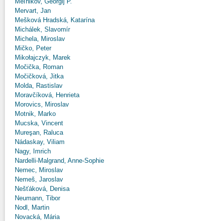
Meľnikov, Georgij P.
Mervart, Jan
Mešková Hradská, Katarína
Michálek, Slavomír
Michela, Miroslav
Mičko, Peter
Mikołajczyk, Marek
Močička, Roman
Močičková, Jitka
Molda, Rastislav
Moravčíková, Henrieta
Morovics, Miroslav
Motnik, Marko
Mucska, Vincent
Mureşan, Raluca
Nádaskay, Viliam
Nagy, Imrich
Nardelli-Malgrand, Anne-Sophie
Nemec, Miroslav
Nemeš, Jaroslav
Nešťáková, Denisa
Neumann, Tibor
Nodl, Martin
Novacká, Mária