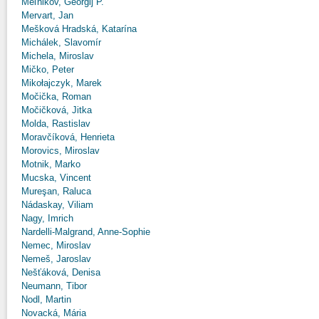
Meľnikov, Georgij P.
Mervart, Jan
Mešková Hradská, Katarína
Michálek, Slavomír
Michela, Miroslav
Mičko, Peter
Mikołajczyk, Marek
Močička, Roman
Močičková, Jitka
Molda, Rastislav
Moravčíková, Henrieta
Morovics, Miroslav
Motnik, Marko
Mucska, Vincent
Mureşan, Raluca
Nádaskay, Viliam
Nagy, Imrich
Nardelli-Malgrand, Anne-Sophie
Nemec, Miroslav
Nemeš, Jaroslav
Nešťáková, Denisa
Neumann, Tibor
Nodl, Martin
Novacká, Mária