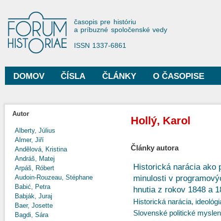
Sko
na
Forum Historiae
časopis pre históriu
hla
a príbuzné spoločenské vedy
obs
ISSN 1337-6861
DOMOV
ČÍSLA
ČLÁNKY
O ČASOPISE
Hlavné menu
Autor
Hollý, Karol
Alberty, Július
Almer, Jiří
Články autora
Andělová, Kristina
Andráš, Matej
Historická narácia ako 
Arpáš, Róbert
minulosti v programový
Audoin-Rouzeau, Stéphane
Babić, Petra
hnutia z rokov 1848 a 
Babják, Juraj
Historická narácia, ideológia
Baer, Josette
Slovenské politické myslen
Bagdi, Sára