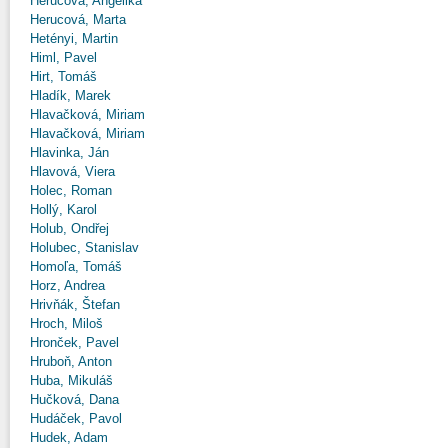
Herucová, Angelika
Herucová, Marta
Hetényi, Martin
Himl, Pavel
Hirt, Tomáš
Hladík, Marek
Hlavačková, Miriam
Hlavačková, Miriam
Hlavinka, Ján
Hlavová, Viera
Holec, Roman
Hollý, Karol
Holub, Ondřej
Holubec, Stanislav
Homoľa, Tomáš
Horz, Andrea
Hrivňák, Štefan
Hroch, Miloš
Hronček, Pavel
Hruboň, Anton
Huba, Mikuláš
Hučková, Dana
Hudáček, Pavol
Hudek, Adam