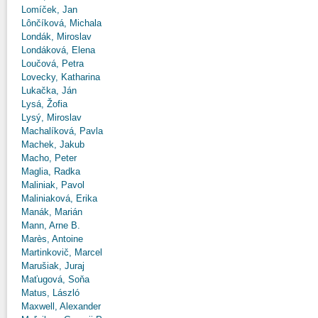
Lomíček, Jan
Lônčíková, Michala
Londák, Miroslav
Londáková, Elena
Loučová, Petra
Lovecky, Katharina
Lukačka, Ján
Lysá, Žofia
Lysý, Miroslav
Machalíková, Pavla
Machek, Jakub
Macho, Peter
Maglia, Radka
Maliniak, Pavol
Maliniaková, Erika
Manák, Marián
Mann, Arne B.
Marès, Antoine
Martinkovič, Marcel
Marušiak, Juraj
Maťugová, Soňa
Matus, László
Maxwell, Alexander