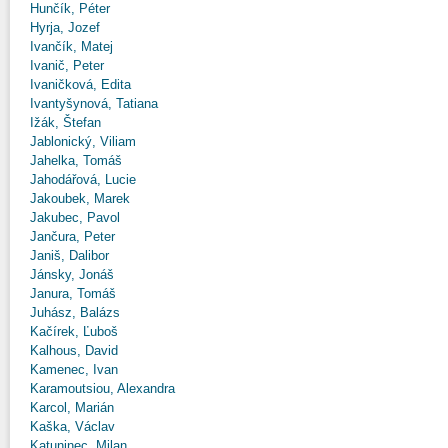
Hunčík, Péter
Hyrja, Jozef
Ivančík, Matej
Ivanič, Peter
Ivaničková, Edita
Ivantyšynová, Tatiana
Ižák, Štefan
Jablonický, Viliam
Jahelka, Tomáš
Jahodářová, Lucie
Jakoubek, Marek
Jakubec, Pavol
Jančura, Peter
Janiš, Dalibor
Jánsky, Jonáš
Janura, Tomáš
Juhász, Balázs
Kačírek, Ľuboš
Kalhous, David
Kamenec, Ivan
Karamoutsiou, Alexandra
Karcol, Marián
Kaška, Václav
Katuninec, Milan