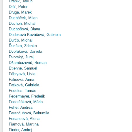
Drábik, Jakub
Dráľ, Peter
Druga, Marek
Ducháček, Milan
Duchoň, Michal
Duchoňová, Diana
Dudeková Kováčová, Gabriela
Ďurčo, Michal
Ďuriška, Zdenko
Dvořáková, Daniela
Dvorský, Juraj
Džambazovič, Roman
Etienne, Samuel
Fábryová, Lívia
Falisová, Anna
Fatková, Gabriela
Fedeles, Tamás
Federmayer, Frederik
Fedorčáková, Mária
Fehér, Andrea
Ferenčuhová, Bohumila
Feriancová, Alena
Fiamová, Martina
Findor, Andrej