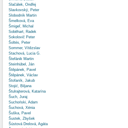
Slačálek, Ondřej
Slavkovský, Peter
Slobodník Martin
Šmelková, Eva
Šmigeľ, Michal
Soběhart, Radek
Sokolovič Peter
Šoltés, Peter
Sommer, Vítězslav
Stachová, Lucia G.
Štefánik Martin
Steinhübel, Ján
Štěpánek, Pavel
Štěpánek, Václav
Štofaník, Jakub
Stojić, Biljana
Štulrajterová, Katarína
Šuch, Juraj
Suchoński, Adam
Šuchová, Xénia
Šuška, Pavel
Šustek, Zbyšek
Šústová Drelová, Agáta