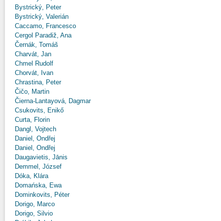
Bystrický, Peter
Bystrický, Valerián
Caccamo, Francesco
Cergol Paradiž, Ana
Černák, Tomáš
Charvát, Jan
Chmel Rudolf
Chorvát, Ivan
Chrastina, Peter
Čičo, Martin
Čierna-Lantayová, Dagmar
Csukovits, Enikő
Curta, Florin
Dangl, Vojtech
Daniel, Ondřej
Daniel, Ondřej
Daugavietis, Jānis
Demmel, József
Dóka, Klára
Domańska, Ewa
Dominkovits, Péter
Dorigo, Marco
Dorigo, Silvio