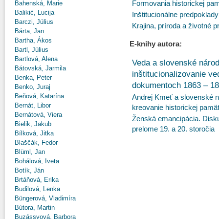
Formovania historickej pam
Bahenská, Marie
Balikić, Lucija
Inštitucionálne predpoklad
Barczi, Július
Krajina, príroda a životné p
Bárta, Jan
Bartha, Ákos
E-knihy autora:
Bartl, Július
Bartlová, Alena
Veda a slovenské národ
Bátovská, Jarmila
inštitucionalizovanie 
Benka, Peter
dokumentoch 1863 – 1
Benko, Juraj
Beňová, Katarína
Andrej Kmeť a slovenské n
Bernát, Libor
kreovanie historickej pamä
Bernátová, Viera
Ženská emancipácia. Disku
Bielik, Jakub
prelome 19. a 20. storočia
Bílková, Jitka
Blaščák, Fedor
Blüml, Jan
Bohálová, Iveta
Botík, Ján
Brtáňová, Erika
Budilová, Lenka
Büngerová, Vladimíra
Bútora, Martin
Buzássyová, Barbora