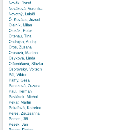
Novák, Jozef
Nováková, Veronika
Novotný, Lukáš
Ö. Kovács, József
Olejník, Milan
Olexák, Peter
Oltenau, Tina
Ondrejka, Andrej
Oros, Zuzana
Orosová, Martina
Osyková, Linda
Otčenášová, Slávka
Ozorovský, Vojtech
Pál, Viktor
Pálffy, Géza
Panczová, Zuzana
Paul, Herman
Pavlásek, Michal
Pekár, Martin
Pekařová, Katarína
Peres, Zsuzsanna
Pernes, Jiří
Pešek, Ján
Peters, Florian