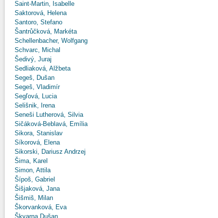
Saint-Martin, Isabelle
Saktorová, Helena
Santoro, Stefano
Šantrůčková, Markéta
Schellenbacher, Wolfgang
Schvarc, Michal
Šedivý, Juraj
Sedliaková, Alžbeta
Segeš, Dušan
Segeš, Vladimír
Segľová, Lucia
Selišnik, Irena
Seneši Lutherová, Silvia
Sičáková-Beblavá, Emília
Sikora, Stanislav
Síkorová, Elena
Sikorski, Dariusz Andrzej
Šima, Karel
Simon, Attila
Šípoš, Gabriel
Šišjaková, Jana
Šišmiš, Milan
Škorvanková, Eva
Škvarna Dušan