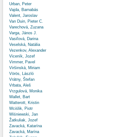
Urban, Peter
Vajda, Barnabás
Valent, Jaroslav
Van Duin, Pieter C.
Varechová, Zuzana
Varga, János J.
Vasiľová, Darina
Veselská, Natália
Vezenkov, Alexander
Viceník, Jozef
Vimmer, Pavel
Viršinská, Miriam
Vörös, László
Vrátny, Štefan
Vrbata, Aleš
Vrzgulová, Monika
Wallet, Bart
Watterott, Kristin
Wciślik, Piotr
Wiśniewski, Jan
Žatkuliak, Jozef
Zavacká, Katarína
Zavacká, Marína