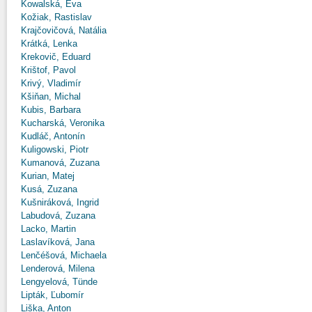
Kowalská, Eva
Kožiak, Rastislav
Krajčovičová, Natália
Krátká, Lenka
Krekovič, Eduard
Krištof, Pavol
Krivý, Vladimír
Kšiňan, Michal
Kubis, Barbara
Kucharská, Veronika
Kudláč, Antonín
Kuligowski, Piotr
Kumanová, Zuzana
Kurian, Matej
Kusá, Zuzana
Kušniráková, Ingrid
Labudová, Zuzana
Lacko, Martin
Laslavíková, Jana
Lenčéšová, Michaela
Lenderová, Milena
Lengyelová, Tünde
Lipták, Ľubomír
Liška, Anton