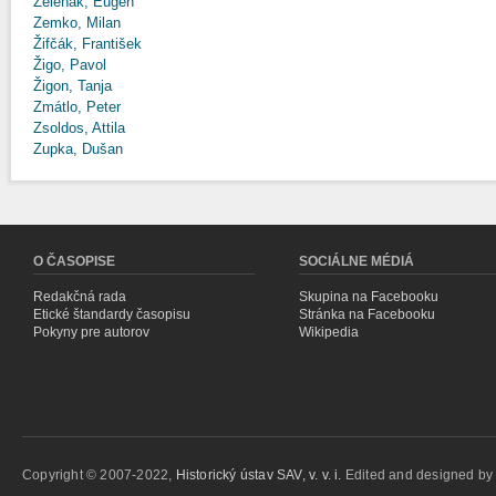
Zeleňák, Eugen
Zemko, Milan
Žifčák, František
Žigo, Pavol
Žigon, Tanja
Zmátlo, Peter
Zsoldos, Attila
Zupka, Dušan
O ČASOPISE
SOCIÁLNE MÉDIÁ
Redakčná rada
Skupina na Facebooku
Etické štandardy časopisu
Stránka na Facebooku
Pokyny pre autorov
Wikipedia
Copyright © 2007-2022,
Historický ústav SAV, v. v. i.
Edited and designed b