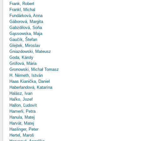
Frank, Robert
Frankl, Michal
Fundárková, Anna
Gáborová, Margita
Gabzdilová, Soňa
Gąssowska, Maja
Gaučík, Štefan
Glejtek, Miroslav
Gniazdowski, Mateusz
Goda, Károly
Grófová, Mária
Gronowski, Michał Tomasz
H. Németh, István
Haas Kianička, Daniel
Haberlandová, Katarína
Halász, Ivan
Haľko, Jozef
Hallon, Ľudovít
Hamerli, Petra
Hanula, Matej
Harvát, Matej
Haslinger, Peter
Hertel, Maroš