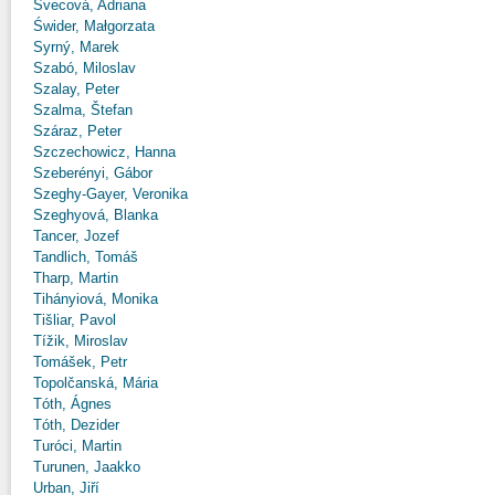
Švecová, Adriana
Świder, Małgorzata
Syrný, Marek
Szabó, Miloslav
Szalay, Peter
Szalma, Štefan
Száraz, Peter
Szczechowicz, Hanna
Szeberényi, Gábor
Szeghy-Gayer, Veronika
Szeghyová, Blanka
Tancer, Jozef
Tandlich, Tomáš
Tharp, Martin
Tihányiová, Monika
Tišliar, Pavol
Tížik, Miroslav
Tomášek, Petr
Topolčanská, Mária
Tóth, Ágnes
Tóth, Dezider
Turóci, Martin
Turunen, Jaakko
Urban, Jiří