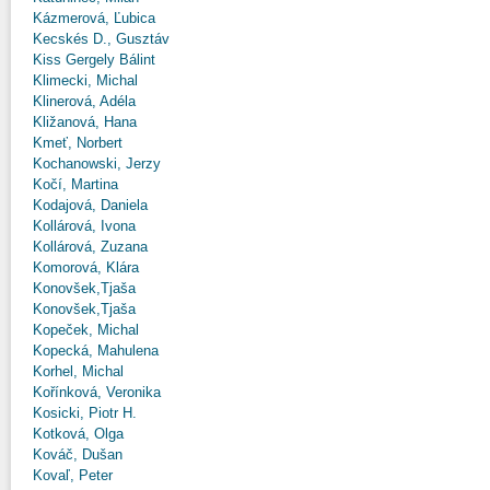
Kázmerová, Ľubica
Kecskés D., Gusztáv
Kiss Gergely Bálint
Klimecki, Michal
Klinerová, Adéla
Kližanová, Hana
Kmeť, Norbert
Kochanowski, Jerzy
Kočí, Martina
Kodajová, Daniela
Kollárová, Ivona
Kollárová, Zuzana
Komorová, Klára
Konovšek,Tjaša
Konovšek,Tjaša
Kopeček, Michal
Kopecká, Mahulena
Korhel, Michal
Kořínková, Veronika
Kosicki, Piotr H.
Kotková, Olga
Kováč, Dušan
Kovaľ, Peter