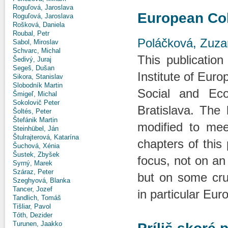
Roguľová, Jaroslava
European Col
Roguľová, Jaroslava
Rošková, Daniela
Roubal, Petr
Poláčková, Zuz
Sabol, Miroslav
Schvarc, Michal
This publication
Šedivý, Juraj
Segeš, Dušan
Institute of Euro
Sikora, Stanislav
Slobodník Martin
Social and Eco
Šmigeľ, Michal
Sokolovič Peter
Bratislava. The
Šoltés, Peter
Štefánik Martin
modified to mee
Steinhübel, Ján
Štulrajterová, Katarína
chapters of this 
Šuchová, Xénia
Šustek, Zbyšek
focus, not on an
Syrný, Marek
Száraz, Peter
but on some cru
Szeghyová, Blanka
Tancer, Jozef
in particular Eur
Tandlich, Tomáš
Tišliar, Pavol
Tóth, Dezider
Turunen, Jaakko