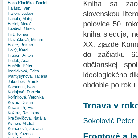
Kniha sa zaob
Haas Kianička, Daniel
Halász, Ivan
slovenskou lite
Hallon, Ľudovít
Hanula, Matej
polovice 50. ro
Hertel, Maroš
Hetényi, Martin
kniha sleduje, 
Hirt, Tomáš
Hlavačková, Miriam
XX. zjazde Komu
Holec, Roman
Hollý, Karol
do začiatku 6
Hruboň, Anton
Hudek, Adam
občianskej spo
Hunčík, Péter
Ivaničková, Edita
ideologického di
Ivantyšynová, Tatiana
Jakoubek, Marek
obdobie po roku 
Kamenec, Ivan
Kodajová, Daniela
Kořínková, Veronika
Kováč, Dušan
Trnava v rok
Kowalská, Eva
Kožiak, Rastislav
Krajčovičová, Natália
Sokolovič Peter
Kšiňan, Michal
Kumanová, Zuzana
Frontové a la
Kusá, Zuzana