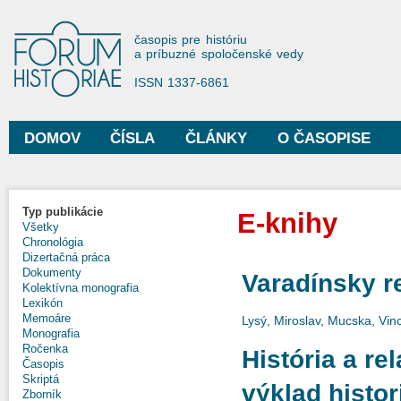
Sko
na
Forum Historiae
časopis pre históriu
hla
a príbuzné spoločenské vedy
obs
ISSN 1337-6861
DOMOV
ČÍSLA
ČLÁNKY
O ČASOPISE
Hlavné menu
Typ publikácie
E-knihy
Všetky
Chronológia
Dizertačná práca
Dokumenty
Varadínsky r
Kolektívna monografia
Lexikón
Memoáre
Lysý, Miroslav
,
Mucska, Vin
Monografia
Ročenka
História a re
Časopis
Skriptá
výklad histor
Zborník