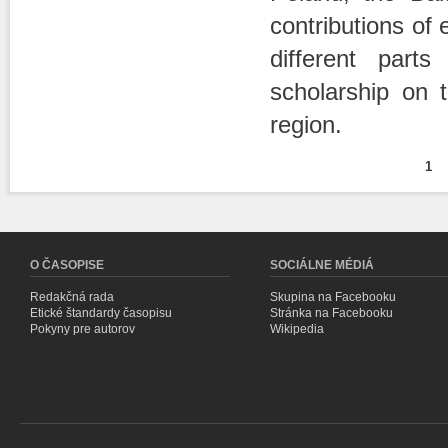
contributions of 
different part
scholarship on t
region.
1
Stránky
O ČASOPISE
SOCIÁLNE MÉDIÁ
Redakčná rada
Skupina na Facebooku
Etické štandardy časopisu
Stránka na Facebooku
Pokyny pre autorov
Wikipedia