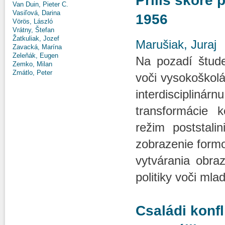
Príliš skoré 
Van Duin, Pieter C.
Vasiľová, Darina
1956
Vörös, László
Vrátny, Štefan
Žatkuliak, Jozef
Marušiak, Juraj
Zavacká, Marína
Zeleňák, Eugen
Na pozadí štude
Zemko, Milan
Zmátlo, Peter
voči vysokoškolá
interdisciplinár
transformácie 
režim poststali
zobrazenie form
vytvárania obraz
politiky voči ml
Családi konfl