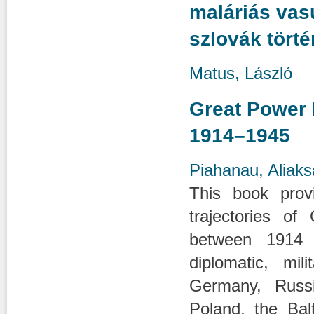
maláriás va
szlovák törté
Matus, László
Great Power 
1914–1945
Piahanau, Aliaks
This book prov
trajectories o
between 1914 
diplomatic, mil
Germany, Russi
Poland, the Bal