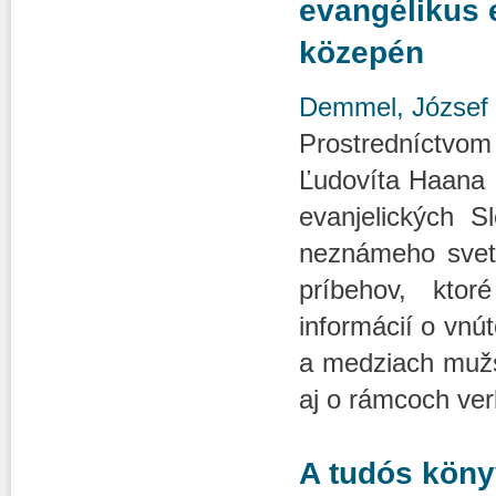
evangélikus 
közepén
Demmel, József
Prostredníctvo
Ľudovíta Haana 
evanjelických 
neznámeho sveta
príbehov, kto
informácií o vnú
a medziach mužsk
aj o rámcoch ver
A tudós köny