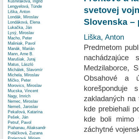
Kušniráková, Ingrid
Lengyelová, Tünde
svetovej voj
Liška, Anton
Londák, Miroslav
Slovenska – 
Londáková, Elena
Lukačka, Ján
Lysý, Miroslav
Liška, Anton
Macho, Peter
Maliniak, Pavol
Predmetom publik
Manák, Marián
Mann, Arne B.
nachádzajúce 
Marušiak, Juraj
Matus, László
Medzilaborce, S
Michálek, Slavomír
Michela, Miroslav
Obsahové a ú
Mičko, Peter
Morovics, Miroslav
korešponduje s
Mucska, Vincent
Nagy, Imrich
zakladaných na 
Nemec, Miroslav
Nemeš, Jaroslav
kde prebiehali p
Pekařová, Katarína
Pešek, Ján
kde boli mimo f
Petruf, Pavol
záchytné vojensk
Piahanau, Aliaksandr
Poláčková, Zuzana
Poriezová, Miriam