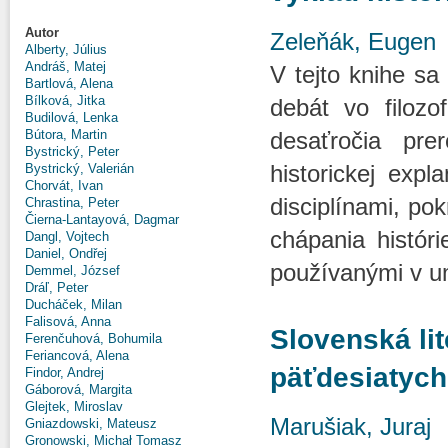
Autor
Zeleňák, Eugen
Alberty, Július
Andráš, Matej
V tejto knihe sa 
Bartlová, Alena
Bílková, Jitka
debát vo filozo
Budilová, Lenka
desaťročia pre
Bútora, Martin
Bystrický, Peter
historickej expl
Bystrický, Valerián
Chorvát, Ivan
disciplínami, po
Chrastina, Peter
Čierna-Lantayová, Dagmar
chápania históri
Dangl, Vojtech
Daniel, Ondřej
používanými v um
Demmel, József
Dráľ, Peter
Ducháček, Milan
Falisová, Anna
Slovenská lit
Ferenčuhová, Bohumila
Feriancová, Alena
päťdesiatych
Findor, Andrej
Gáborová, Margita
Glejtek, Miroslav
Marušiak, Juraj
Gniazdowski, Mateusz
Gronowski, Michał Tomasz