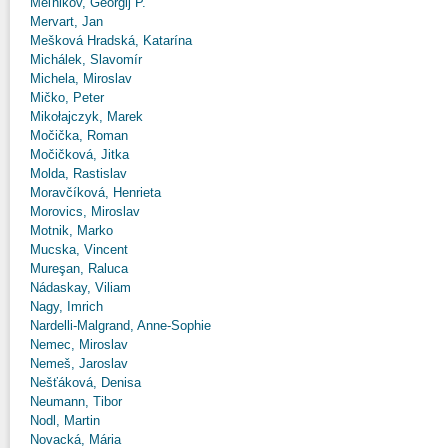
Meľnikov, Georgij P.
Mervart, Jan
Mešková Hradská, Katarína
Michálek, Slavomír
Michela, Miroslav
Mičko, Peter
Mikołajczyk, Marek
Močička, Roman
Močičková, Jitka
Molda, Rastislav
Moravčíková, Henrieta
Morovics, Miroslav
Motnik, Marko
Mucska, Vincent
Mureşan, Raluca
Nádaskay, Viliam
Nagy, Imrich
Nardelli-Malgrand, Anne-Sophie
Nemec, Miroslav
Nemeš, Jaroslav
Nešťáková, Denisa
Neumann, Tibor
Nodl, Martin
Novacká, Mária