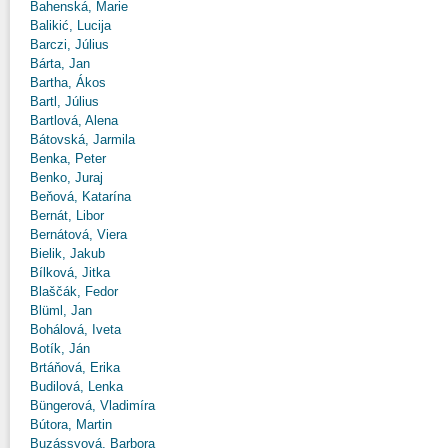
Bahenská, Marie
Balikić, Lucija
Barczi, Július
Bárta, Jan
Bartha, Ákos
Bartl, Július
Bartlová, Alena
Bátovská, Jarmila
Benka, Peter
Benko, Juraj
Beňová, Katarína
Bernát, Libor
Bernátová, Viera
Bielik, Jakub
Bílková, Jitka
Blaščák, Fedor
Blüml, Jan
Bohálová, Iveta
Botík, Ján
Brtáňová, Erika
Budilová, Lenka
Büngerová, Vladimíra
Bútora, Martin
Buzássyová, Barbora