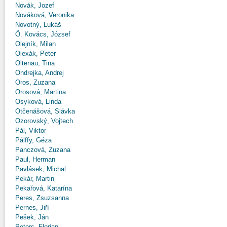
Novák, Jozef
Nováková, Veronika
Novotný, Lukáš
Ö. Kovács, József
Olejník, Milan
Olexák, Peter
Oltenau, Tina
Ondrejka, Andrej
Oros, Zuzana
Orosová, Martina
Osyková, Linda
Otčenášová, Slávka
Ozorovský, Vojtech
Pál, Viktor
Pálffy, Géza
Panczová, Zuzana
Paul, Herman
Pavlásek, Michal
Pekár, Martin
Pekařová, Katarína
Peres, Zsuzsanna
Pernes, Jiří
Pešek, Ján
Peters, Florian