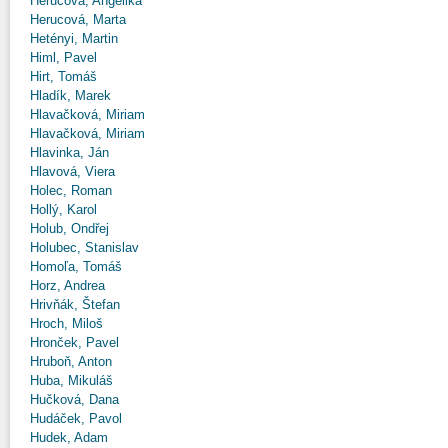
Herucová, Angelika
Herucová, Marta
Hetényi, Martin
Himl, Pavel
Hirt, Tomáš
Hladík, Marek
Hlavačková, Miriam
Hlavačková, Miriam
Hlavinka, Ján
Hlavová, Viera
Holec, Roman
Hollý, Karol
Holub, Ondřej
Holubec, Stanislav
Homoľa, Tomáš
Horz, Andrea
Hrivňák, Štefan
Hroch, Miloš
Hronček, Pavel
Hruboň, Anton
Huba, Mikuláš
Hučková, Dana
Hudáček, Pavol
Hudek, Adam