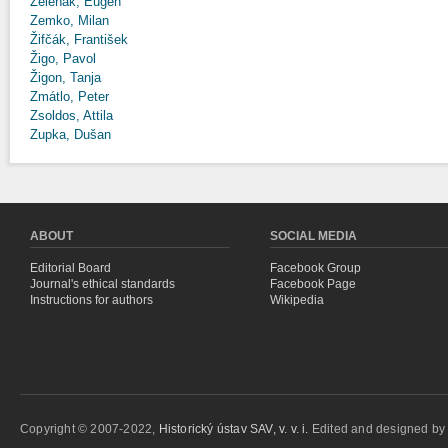
Zeleňák, Eugen
Zemko, Milan
Žifčák, František
Žigo, Pavol
Žigon, Tanja
Zmátlo, Peter
Zsoldos, Attila
Zupka, Dušan
ABOUT
SOCIAL MEDIA
Editorial Board
Facebook Group
Journal's ethical standards
Facebook Page
Instructions for authors
Wikipedia
Copyright © 2007-2022,
Historický ústav SAV, v. v. i.
Edited and designed b