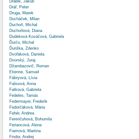
Drábik, Jakub
Dráľ, Peter
Druga, Marek
Ducháček, Milan
Duchoň, Michal
Duchoňová, Diana
Dudeková Kováčová, Gabriela
Ďurčo, Michal
Ďuriška, Zdenko
Dvořáková, Daniela
Dvorský, Juraj
Džambazovič, Roman
Etienne, Samuel
Fábryová, Lívia
Falisová, Anna
Fatková, Gabriela
Fedeles, Tamás
Federmayer, Frederik
Fedorčáková, Mária
Fehér, Andrea
Ferenčuhová, Bohumila
Feriancová, Alena
Fiamová, Martina
Findor, Andrej