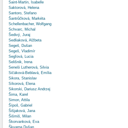
Saint-Martin, Isabelle
Saktorová, Helena
Santoro, Stefano
Šantrůčková, Markéta
Schellenbacher, Wolfgang
Schvarc, Michal
Šedivý, Juraj
Sedliaková, Alžbeta
Segeš, Dušan
Segeš, Vladimír
Segľová, Lucia
Selišnik, Irena
Seneši Lutherová, Silvia
Sičáková-Beblavá, Emília
Sikora, Stanislav
Síkorová, Elena
Sikorski, Dariusz Andrzej
Šima, Karel
Simon, Attila
Šípoš, Gabriel
Šišjaková, Jana
Šišmiš, Milan
Škorvanková, Eva
Škvarna Dušan