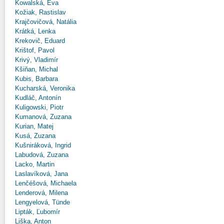
Kowalská, Eva
Kožiak, Rastislav
Krajčovičová, Natália
Krátká, Lenka
Krekovič, Eduard
Krištof, Pavol
Krivý, Vladimír
Kšiňan, Michal
Kubis, Barbara
Kucharská, Veronika
Kudláč, Antonín
Kuligowski, Piotr
Kumanová, Zuzana
Kurian, Matej
Kusá, Zuzana
Kušniráková, Ingrid
Labudová, Zuzana
Lacko, Martin
Laslavíková, Jana
Lenčéšová, Michaela
Lenderová, Milena
Lengyelová, Tünde
Lipták, Ľubomír
Liška, Anton