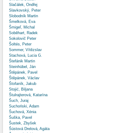
Slačálek, Ondřej
Slavkovský, Peter
Slobodník Martin
Šmelková, Eva
Šmigeľ, Michal
Soběhart, Radek
Sokolovič Peter
Šoltés, Peter
Sommer, Vítězslav
Stachová, Lucia G.
Štefánik Martin
Steinhübel, Ján
Štěpánek, Pavel
Štěpánek, Václav
Štofaník, Jakub
Stojić, Biljana
Štulrajterová, Katarína
Šuch, Juraj
Suchoński, Adam
Šuchová, Xénia
Šuška, Pavel
Šustek, Zbyšek
Šústová Drelová, Agáta