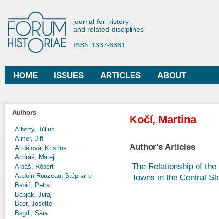
Ski
mai
Forum Historiae
journal for history
con
and related disciplines
ISSN 1337-6861
HOME
ISSUES
ARTICLES
ABOUT
Main menu
Authors
Kočí, Martina
Alberty, Július
Almer, Jiří
Author's Articles
Andělová, Kristina
Andráš, Matej
The Relationship of th
Arpáš, Róbert
Audoin-Rouzeau, Stéphane
Towns in the Central Sl
Babić, Petra
Babják, Juraj
Baer, Josette
Bagdi, Sára