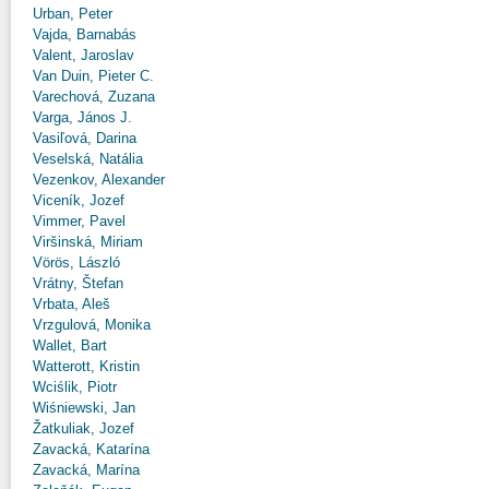
Urban, Peter
Vajda, Barnabás
Valent, Jaroslav
Van Duin, Pieter C.
Varechová, Zuzana
Varga, János J.
Vasiľová, Darina
Veselská, Natália
Vezenkov, Alexander
Viceník, Jozef
Vimmer, Pavel
Viršinská, Miriam
Vörös, László
Vrátny, Štefan
Vrbata, Aleš
Vrzgulová, Monika
Wallet, Bart
Watterott, Kristin
Wciślik, Piotr
Wiśniewski, Jan
Žatkuliak, Jozef
Zavacká, Katarína
Zavacká, Marína