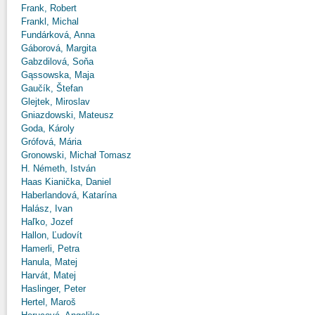
Frank, Robert
Frankl, Michal
Fundárková, Anna
Gáborová, Margita
Gabzdilová, Soňa
Gąssowska, Maja
Gaučík, Štefan
Glejtek, Miroslav
Gniazdowski, Mateusz
Goda, Károly
Grófová, Mária
Gronowski, Michał Tomasz
H. Németh, István
Haas Kianička, Daniel
Haberlandová, Katarína
Halász, Ivan
Haľko, Jozef
Hallon, Ľudovít
Hamerli, Petra
Hanula, Matej
Harvát, Matej
Haslinger, Peter
Hertel, Maroš