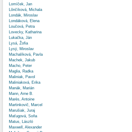
Lomíček, Jan
Lônčíková, Michala
Londák, Miroslav
Londáková, Elena
Loučová, Petra
Lovecky, Katharina
Lukačka, Ján
Lysá, Žofia
Lysý, Miroslav
Machalíková, Pavla
Machek, Jakub
Macho, Peter
Maglia, Radka
Maliniak, Pavol
Maliniaková, Erika
Manák, Marián
Mann, Arne B.
Marès, Antoine
Martinkovič, Marcel
Marušiak, Juraj
Maťugová, Soňa
Matus, László
Maxwell, Alexander