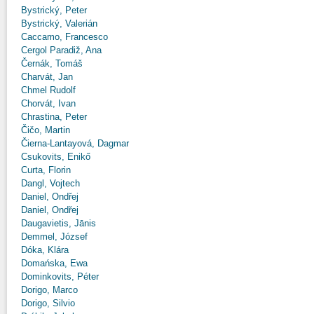
Bystrický, Peter
Bystrický, Valerián
Caccamo, Francesco
Cergol Paradiž, Ana
Černák, Tomáš
Charvát, Jan
Chmel Rudolf
Chorvát, Ivan
Chrastina, Peter
Čičo, Martin
Čierna-Lantayová, Dagmar
Csukovits, Enikő
Curta, Florin
Dangl, Vojtech
Daniel, Ondřej
Daniel, Ondřej
Daugavietis, Jānis
Demmel, József
Dóka, Klára
Domańska, Ewa
Dominkovits, Péter
Dorigo, Marco
Dorigo, Silvio