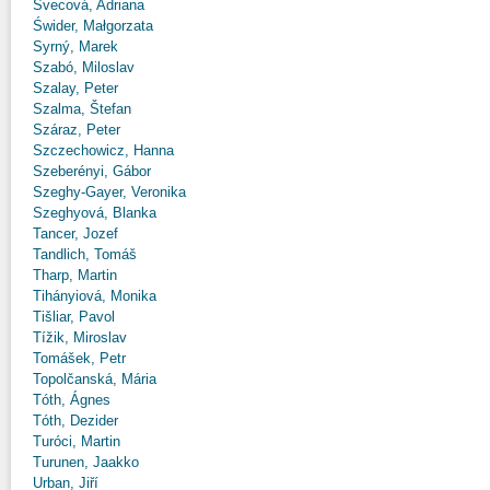
Švecová, Adriana
Świder, Małgorzata
Syrný, Marek
Szabó, Miloslav
Szalay, Peter
Szalma, Štefan
Száraz, Peter
Szczechowicz, Hanna
Szeberényi, Gábor
Szeghy-Gayer, Veronika
Szeghyová, Blanka
Tancer, Jozef
Tandlich, Tomáš
Tharp, Martin
Tihányiová, Monika
Tišliar, Pavol
Tížik, Miroslav
Tomášek, Petr
Topolčanská, Mária
Tóth, Ágnes
Tóth, Dezider
Turóci, Martin
Turunen, Jaakko
Urban, Jiří