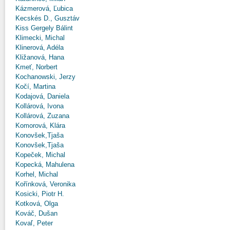
Kázmerová, Ľubica
Kecskés D., Gusztáv
Kiss Gergely Bálint
Klimecki, Michal
Klinerová, Adéla
Kližanová, Hana
Kmeť, Norbert
Kochanowski, Jerzy
Kočí, Martina
Kodajová, Daniela
Kollárová, Ivona
Kollárová, Zuzana
Komorová, Klára
Konovšek,Tjaša
Konovšek,Tjaša
Kopeček, Michal
Kopecká, Mahulena
Korhel, Michal
Kořínková, Veronika
Kosicki, Piotr H.
Kotková, Olga
Kováč, Dušan
Kovaľ, Peter