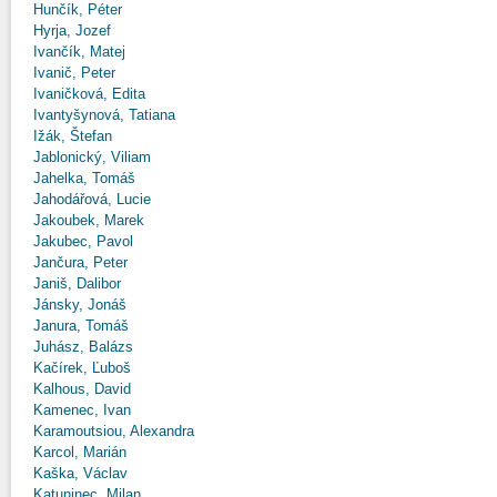
Hunčík, Péter
Hyrja, Jozef
Ivančík, Matej
Ivanič, Peter
Ivaničková, Edita
Ivantyšynová, Tatiana
Ižák, Štefan
Jablonický, Viliam
Jahelka, Tomáš
Jahodářová, Lucie
Jakoubek, Marek
Jakubec, Pavol
Jančura, Peter
Janiš, Dalibor
Jánsky, Jonáš
Janura, Tomáš
Juhász, Balázs
Kačírek, Ľuboš
Kalhous, David
Kamenec, Ivan
Karamoutsiou, Alexandra
Karcol, Marián
Kaška, Václav
Katuninec, Milan