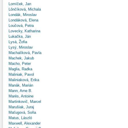
Lomíček, Jan
Lônčíková, Michala
Londák, Miroslav
Londáková, Elena
Loučová, Petra
Lovecky, Katharina
Lukačka, Ján
Lysá, Žofia
Lysý, Miroslav
Machalíková, Pavla
Machek, Jakub
Macho, Peter
Maglia, Radka
Maliniak, Pavol
Maliniaková, Erika
Manák, Marián
Mann, Arne B.
Marès, Antoine
Martinkovič, Marcel
Marušiak, Juraj
Maťugová, Soňa
Matus, László
Maxwell, Alexander