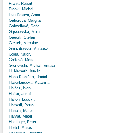
Frank, Robert
Frankl, Michal
Fundárková, Anna
Gáborová, Margita
Gabzdilová, Soňa
Gąssowska, Maja
Gaučík, Štefan
Glejtek, Miroslav
Gniazdowski, Mateusz
Goda, Károly
Grófová, Mária
Gronowski, Michał Tomasz
H. Németh, István
Haas Kianička, Daniel
Haberlandová, Katarína
Halász, Ivan
Haľko, Jozef
Hallon, Ľudovít
Hamerli, Petra
Hanula, Matej
Harvát, Matej
Haslinger, Peter
Hertel, Maroš