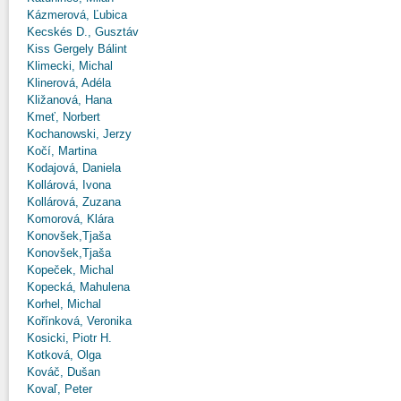
Kázmerová, Ľubica
Kecskés D., Gusztáv
Kiss Gergely Bálint
Klimecki, Michal
Klinerová, Adéla
Kližanová, Hana
Kmeť, Norbert
Kochanowski, Jerzy
Kočí, Martina
Kodajová, Daniela
Kollárová, Ivona
Kollárová, Zuzana
Komorová, Klára
Konovšek,Tjaša
Konovšek,Tjaša
Kopeček, Michal
Kopecká, Mahulena
Korhel, Michal
Kořínková, Veronika
Kosicki, Piotr H.
Kotková, Olga
Kováč, Dušan
Kovaľ, Peter