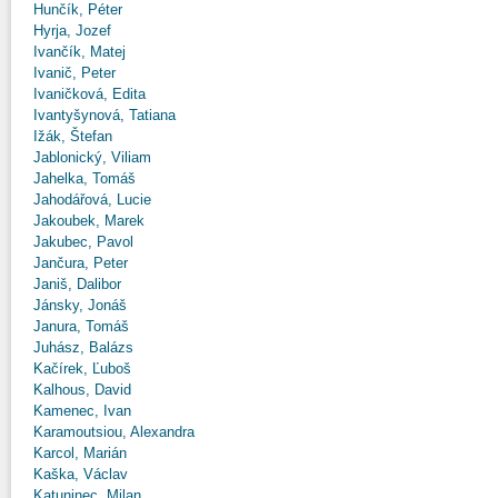
Hunčík, Péter
Hyrja, Jozef
Ivančík, Matej
Ivanič, Peter
Ivaničková, Edita
Ivantyšynová, Tatiana
Ižák, Štefan
Jablonický, Viliam
Jahelka, Tomáš
Jahodářová, Lucie
Jakoubek, Marek
Jakubec, Pavol
Jančura, Peter
Janiš, Dalibor
Jánsky, Jonáš
Janura, Tomáš
Juhász, Balázs
Kačírek, Ľuboš
Kalhous, David
Kamenec, Ivan
Karamoutsiou, Alexandra
Karcol, Marián
Kaška, Václav
Katuninec, Milan