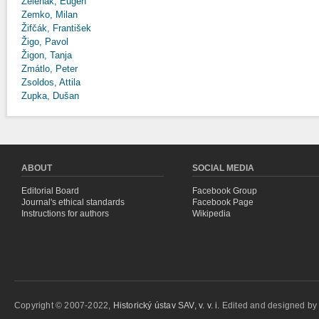
Zeleňák, Eugen
Zemko, Milan
Žifčák, František
Žigo, Pavol
Žigon, Tanja
Zmátlo, Peter
Zsoldos, Attila
Zupka, Dušan
ABOUT
SOCIAL MEDIA
Editorial Board
Facebook Group
Journal's ethical standards
Facebook Page
Instructions for authors
Wikipedia
Copyright © 2007-2022,
Historický ústav SAV, v. v. i.
Edited and designed b