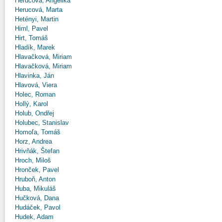
Herucová, Angelika
Herucová, Marta
Hetényi, Martin
Himl, Pavel
Hirt, Tomáš
Hladík, Marek
Hlavačková, Miriam
Hlavačková, Miriam
Hlavinka, Ján
Hlavová, Viera
Holec, Roman
Hollý, Karol
Holub, Ondřej
Holubec, Stanislav
Homoľa, Tomáš
Horz, Andrea
Hrivňák, Štefan
Hroch, Miloš
Hronček, Pavel
Hruboň, Anton
Huba, Mikuláš
Hučková, Dana
Hudáček, Pavol
Hudek, Adam