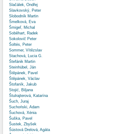
Slačálek, Ondřej
Slavkovský, Peter
Slobodník Martin
Šmelková, Eva
Šmigeľ, Michal
Soběhart, Radek
Sokolovič Peter
Šoltés, Peter
Sommer, Vítězslav
Stachová, Lucia G.
Štefánik Martin
Steinhübel, Ján
Štěpánek, Pavel
Štěpánek, Václav
Štofaník, Jakub
Stojić, Biljana
Štulrajterová, Katarína
Šuch, Juraj
Suchoński, Adam
Šuchová, Xénia
Šuška, Pavel
Šustek, Zbyšek
Šústová Drelová, Agáta