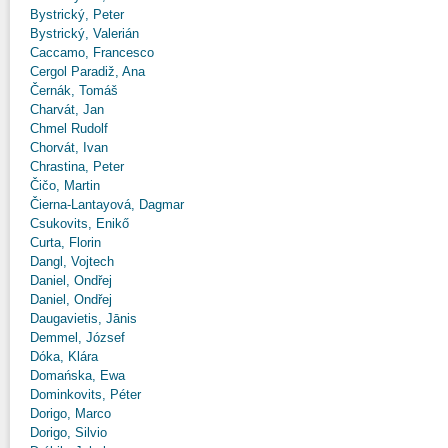
Bystrický, Peter
Bystrický, Valerián
Caccamo, Francesco
Cergol Paradiž, Ana
Černák, Tomáš
Charvát, Jan
Chmel Rudolf
Chorvát, Ivan
Chrastina, Peter
Čičo, Martin
Čierna-Lantayová, Dagmar
Csukovits, Enikő
Curta, Florin
Dangl, Vojtech
Daniel, Ondřej
Daniel, Ondřej
Daugavietis, Jānis
Demmel, József
Dóka, Klára
Domańska, Ewa
Dominkovits, Péter
Dorigo, Marco
Dorigo, Silvio