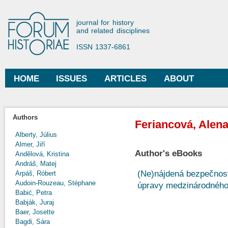
Ski
mai
Forum Historiae
journal for history
con
and related disciplines
ISSN 1337-6861
HOME
ISSUES
ARTICLES
ABOUT
Main menu
Authors
Feriancová, Alen
Alberty, Július
Almer, Jiří
Author's eBooks
Andělová, Kristina
Andráš, Matej
(Ne)nájdená bezpečnos
Arpáš, Róbert
Audoin-Rouzeau, Stéphane
úpravy medzinárodného
Babić, Petra
Babják, Juraj
Baer, Josette
Bagdi, Sára