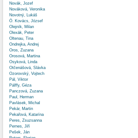
Novák, Jozef
Nováková, Veronika
Novotný, Lukáš
Ö. Kovács, József
Olejník, Milan
Olexák, Peter
Oltenau, Tina
Ondrejka, Andrej
Oros, Zuzana
Orosová, Martina
Osyková, Linda
Otčenášová, Slávka
Ozorovský, Vojtech
Pál, Viktor
Pálffy, Géza
Panczová, Zuzana
Paul, Herman
Pavlásek, Michal
Pekár, Martin
Pekařová, Katarína
Peres, Zsuzsanna
Pernes, Jiří
Pešek, Ján
Peters, Florian