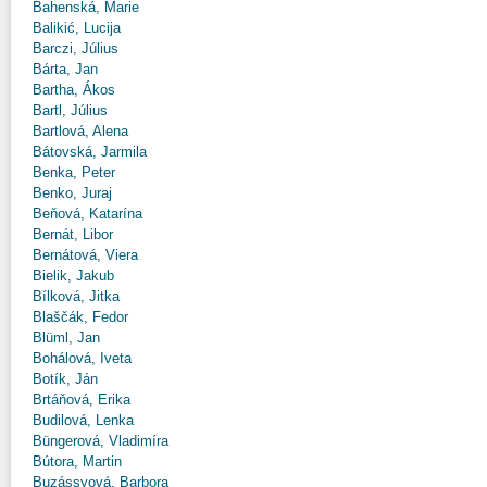
Bahenská, Marie
Balikić, Lucija
Barczi, Július
Bárta, Jan
Bartha, Ákos
Bartl, Július
Bartlová, Alena
Bátovská, Jarmila
Benka, Peter
Benko, Juraj
Beňová, Katarína
Bernát, Libor
Bernátová, Viera
Bielik, Jakub
Bílková, Jitka
Blaščák, Fedor
Blüml, Jan
Bohálová, Iveta
Botík, Ján
Brtáňová, Erika
Budilová, Lenka
Büngerová, Vladimíra
Bútora, Martin
Buzássyová, Barbora