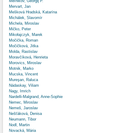
Meľnikov, Georgij P.
Mervart, Jan
Mešková Hradská, Katarína
Michálek, Slavomír
Michela, Miroslav
Mičko, Peter
Mikołajczyk, Marek
Močička, Roman
Močičková, Jitka
Molda, Rastislav
Moravčíková, Henrieta
Morovics, Miroslav
Motnik, Marko
Mucska, Vincent
Mureşan, Raluca
Nádaskay, Viliam
Nagy, Imrich
Nardelli-Malgrand, Anne-Sophie
Nemec, Miroslav
Nemeš, Jaroslav
Nešťáková, Denisa
Neumann, Tibor
Nodl, Martin
Novacká, Mária