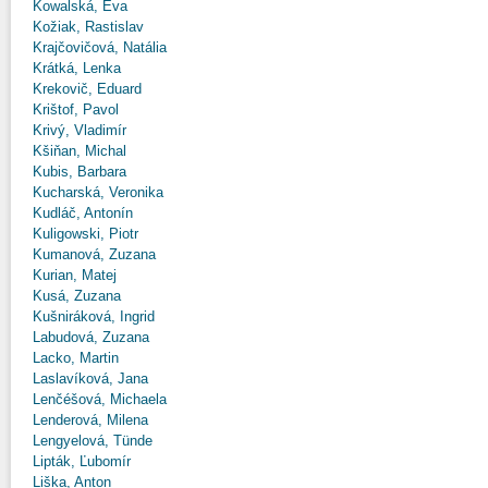
Kowalská, Eva
Kožiak, Rastislav
Krajčovičová, Natália
Krátká, Lenka
Krekovič, Eduard
Krištof, Pavol
Krivý, Vladimír
Kšiňan, Michal
Kubis, Barbara
Kucharská, Veronika
Kudláč, Antonín
Kuligowski, Piotr
Kumanová, Zuzana
Kurian, Matej
Kusá, Zuzana
Kušniráková, Ingrid
Labudová, Zuzana
Lacko, Martin
Laslavíková, Jana
Lenčéšová, Michaela
Lenderová, Milena
Lengyelová, Tünde
Lipták, Ľubomír
Liška, Anton