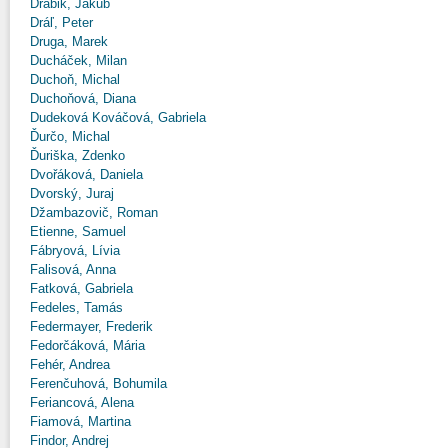
Drábik, Jakub
Dráľ, Peter
Druga, Marek
Ducháček, Milan
Duchoň, Michal
Duchoňová, Diana
Dudeková Kováčová, Gabriela
Ďurčo, Michal
Ďuriška, Zdenko
Dvořáková, Daniela
Dvorský, Juraj
Džambazovič, Roman
Etienne, Samuel
Fábryová, Lívia
Falisová, Anna
Fatková, Gabriela
Fedeles, Tamás
Federmayer, Frederik
Fedorčáková, Mária
Fehér, Andrea
Ferenčuhová, Bohumila
Feriancová, Alena
Fiamová, Martina
Findor, Andrej