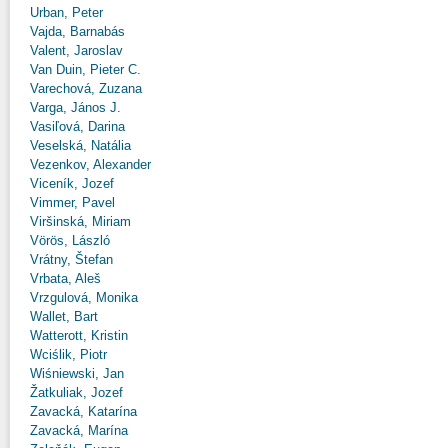
Urban, Peter
Vajda, Barnabás
Valent, Jaroslav
Van Duin, Pieter C.
Varechová, Zuzana
Varga, János J.
Vasiľová, Darina
Veselská, Natália
Vezenkov, Alexander
Viceník, Jozef
Vimmer, Pavel
Viršinská, Miriam
Vörös, László
Vrátny, Štefan
Vrbata, Aleš
Vrzgulová, Monika
Wallet, Bart
Watterott, Kristin
Wciślik, Piotr
Wiśniewski, Jan
Žatkuliak, Jozef
Zavacká, Katarína
Zavacká, Marína