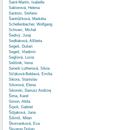
Saint-Martin, Isabelle
Saktorová, Helena
Santoro, Stefano
Šantrůčková, Markéta
Schellenbacher, Wolfgang
Schvarc, Michal
Šedivý, Juraj
Sedliaková, Alžbeta
Segeš, Dušan
Segeš, Vladimír
Segľová, Lucia
Selišnik, Irena
Seneši Lutherová, Silvia
Sičáková-Beblavá, Emília
Sikora, Stanislav
Síkorová, Elena
Sikorski, Dariusz Andrzej
Šima, Karel
Simon, Attila
Šípoš, Gabriel
Šišjaková, Jana
Šišmiš, Milan
Škorvanková, Eva
Škvarna Dušan