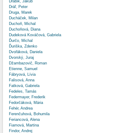
Drábik, Jakub
Dráľ, Peter
Druga, Marek
Ducháček, Milan
Duchoň, Michal
Duchoňová, Diana
Dudeková Kováčová, Gabriela
Ďurčo, Michal
Ďuriška, Zdenko
Dvořáková, Daniela
Dvorský, Juraj
Džambazovič, Roman
Etienne, Samuel
Fábryová, Lívia
Falisová, Anna
Fatková, Gabriela
Fedeles, Tamás
Federmayer, Frederik
Fedorčáková, Mária
Fehér, Andrea
Ferenčuhová, Bohumila
Feriancová, Alena
Fiamová, Martina
Findor, Andrej