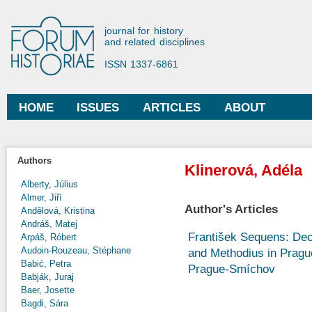
Ski
mai
Forum Historiae
journal for history
con
and related disciplines
ISSN 1337-6861
HOME
ISSUES
ARTICLES
ABOUT
Main menu
Authors
Klinerová, Adéla
Alberty, Július
Almer, Jiří
Author's Articles
Andělová, Kristina
Andráš, Matej
František Sequens: Deco
Arpáš, Róbert
Audoin-Rouzeau, Stéphane
and Methodius in Pragu
Babić, Petra
Prague-Smíchov
Babják, Juraj
Baer, Josette
Bagdi, Sára