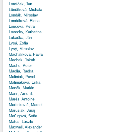
Lomíček, Jan
Lônčíková, Michala
Londák, Miroslav
Londáková, Elena
Loučová, Petra
Lovecky, Katharina
Lukačka, Ján
Lysá, Žofia
Lysý, Miroslav
Machalíková, Pavla
Machek, Jakub
Macho, Peter
Maglia, Radka
Maliniak, Pavol
Maliniaková, Erika
Manák, Marián
Mann, Arne B.
Marès, Antoine
Martinkovič, Marcel
Marušiak, Juraj
Maťugová, Soňa
Matus, László
Maxwell, Alexander