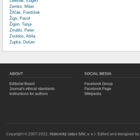
Zeleňák, Eugen
Zemko, Milan
Žifčák, František
Žigo, Pavol
Žigon, Tanja
Zmátlo, Peter
Zsoldos, Attila
Zupka, Dušan
ABOUT
SOCIAL MEDIA
Editorial Board
Facebook Group
Journal's ethical standards
Facebook Page
Instructions for authors
Wikipedia
Copyright © 2007-2022,
Historický ústav SAV, v. v. i.
Edited and designed b