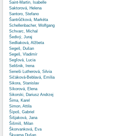
Saint-Martin, Isabelle
Saktorová, Helena
Santoro, Stefano
Šantrůčková, Markéta
Schellenbacher, Wolfgang
Schvarc, Michal
Šedivý, Juraj
Sedliaková, Alžbeta
Segeš, Dušan
Segeš, Vladimír
Segľová, Lucia
Selišnik, Irena
Seneši Lutherová, Silvia
Sičáková-Beblavá, Emília
Sikora, Stanislav
Síkorová, Elena
Sikorski, Dariusz Andrzej
Šima, Karel
Simon, Attila
Šípoš, Gabriel
Šišjaková, Jana
Šišmiš, Milan
Škorvanková, Eva
Škvarna Dušan