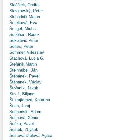
Slačálek, Ondřej
Slavkovský, Peter
Slobodník Martin
Šmelková, Eva
Šmigeľ, Michal
Soběhart, Radek
Sokolovič Peter
Šoltés, Peter
Sommer, Vítězslav
Stachová, Lucia G.
Štefánik Martin
Steinhübel, Ján
Štěpánek, Pavel
Štěpánek, Václav
Štofaník, Jakub
Stojić, Biljana
Štulrajterová, Katarína
Šuch, Juraj
Suchoński, Adam
Šuchová, Xénia
Šuška, Pavel
Šustek, Zbyšek
Šústová Drelová, Agáta