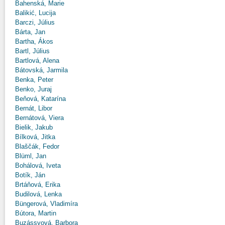
Bahenská, Marie
Balikić, Lucija
Barczi, Július
Bárta, Jan
Bartha, Ákos
Bartl, Július
Bartlová, Alena
Bátovská, Jarmila
Benka, Peter
Benko, Juraj
Beňová, Katarína
Bernát, Libor
Bernátová, Viera
Bielik, Jakub
Bílková, Jitka
Blaščák, Fedor
Blüml, Jan
Bohálová, Iveta
Botík, Ján
Brtáňová, Erika
Budilová, Lenka
Büngerová, Vladimíra
Bútora, Martin
Buzássyová, Barbora