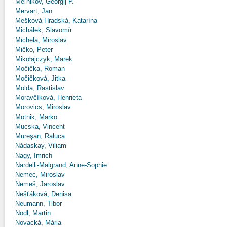
Meľnikov, Georgij P.
Mervart, Jan
Mešková Hradská, Katarína
Michálek, Slavomír
Michela, Miroslav
Mičko, Peter
Mikołajczyk, Marek
Močička, Roman
Močičková, Jitka
Molda, Rastislav
Moravčíková, Henrieta
Morovics, Miroslav
Motnik, Marko
Mucska, Vincent
Mureşan, Raluca
Nádaskay, Viliam
Nagy, Imrich
Nardelli-Malgrand, Anne-Sophie
Nemec, Miroslav
Nemeš, Jaroslav
Nešťáková, Denisa
Neumann, Tibor
Nodl, Martin
Novacká, Mária