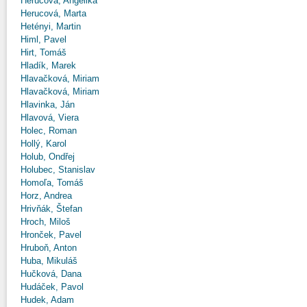
Herucová, Angelika
Herucová, Marta
Hetényi, Martin
Himl, Pavel
Hirt, Tomáš
Hladík, Marek
Hlavačková, Miriam
Hlavačková, Miriam
Hlavinka, Ján
Hlavová, Viera
Holec, Roman
Hollý, Karol
Holub, Ondřej
Holubec, Stanislav
Homoľa, Tomáš
Horz, Andrea
Hrivňák, Štefan
Hroch, Miloš
Hronček, Pavel
Hruboň, Anton
Huba, Mikuláš
Hučková, Dana
Hudáček, Pavol
Hudek, Adam