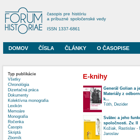
Sko
na
Forum Historiae
časopis pre históriu
hla
a príbuzné spoločenské vedy
obs
ISSN 1337-6861
DOMOV
ČÍSLA
ČLÁNKY
O ČASOPISE
Hlavné menu
Typ publikácie
E-knihy
Všetky
Chronológia
Generál Golian a 
Dizertačná práca
Materiály z odbor
Dokumenty
k...
Kolektívna monografia
Tóth, Dezider
Lexikón
Memoáre
Monografia
Svätec a jeho funk
Ročenka
spoločnosti. Zv. II
Časopis
Kožiak, Rastislav
-
Skriptá
Jaroslav
Zborník