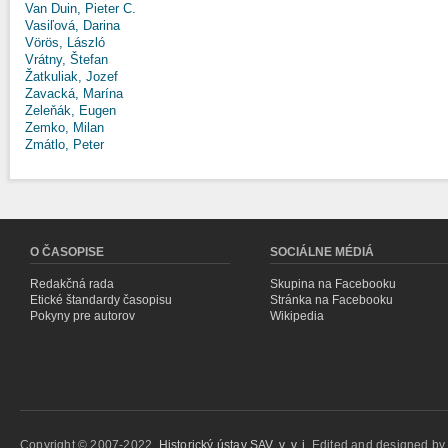
Van Duin, Pieter C.
Vasiľová, Darina
Vörös, László
Vrátny, Štefan
Žatkuliak, Jozef
Zavacká, Marína
Zeleňák, Eugen
Zemko, Milan
Zmátlo, Peter
O ČASOPISE
SOCIÁLNE MÉDIÁ
Redakčná rada
Skupina na Facebooku
Etické štandardy časopisu
Stránka na Facebooku
Pokyny pre autorov
Wikipedia
Copyright © 2007-2022,
Historický ústav SAV, v. v. i.
Edited and designed b