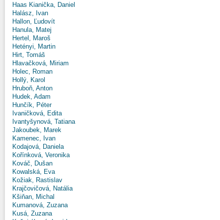
Haas Kianička, Daniel
Halász, Ivan
Hallon, Ľudovít
Hanula, Matej
Hertel, Maroš
Hetényi, Martin
Hirt, Tomáš
Hlavačková, Miriam
Holec, Roman
Hollý, Karol
Hruboň, Anton
Hudek, Adam
Hunčík, Péter
Ivaničková, Edita
Ivantyšynová, Tatiana
Jakoubek, Marek
Kamenec, Ivan
Kodajová, Daniela
Kořínková, Veronika
Kováč, Dušan
Kowalská, Eva
Kožiak, Rastislav
Krajčovičová, Natália
Kšiňan, Michal
Kumanová, Zuzana
Kusá, Zuzana