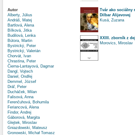
Tvár ako sociálny 
Autor
Dilbar Alijevovej
Alberty, Július
Kusá, Zuzana
Andráš, Matej
Bartlová, Alena
Bílková, Jitka
Budilová, Lenka
XXIII. zborník z de
Bútora, Martin
Morovics, Miroslav
Bystrický, Peter
Bystrický, Valerián
Chorvát, Ivan
Chrastina, Peter
Čierna-Lantayová, Dagmar
Dangl, Vojtech
Daniel, Ondřej
Demmel, József
Dráľ, Peter
Ducháček, Milan
Falisová, Anna
Ferenčuhová, Bohumila
Feriancová, Alena
Findor, Andrej
Gáborová, Margita
Glejtek, Miroslav
Gniazdowski, Mateusz
Gronowski, Michał Tomasz