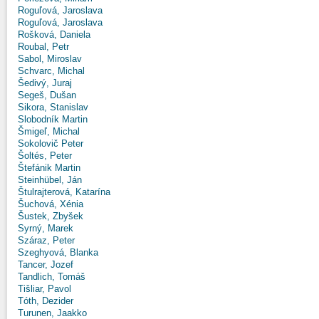
Roguľová, Jaroslava
Roguľová, Jaroslava
Rošková, Daniela
Roubal, Petr
Sabol, Miroslav
Schvarc, Michal
Šedivý, Juraj
Segeš, Dušan
Sikora, Stanislav
Slobodník Martin
Šmigeľ, Michal
Sokolovič Peter
Šoltés, Peter
Štefánik Martin
Steinhübel, Ján
Štulrajterová, Katarína
Šuchová, Xénia
Šustek, Zbyšek
Syrný, Marek
Száraz, Peter
Szeghyová, Blanka
Tancer, Jozef
Tandlich, Tomáš
Tišliar, Pavol
Tóth, Dezider
Turunen, Jaakko