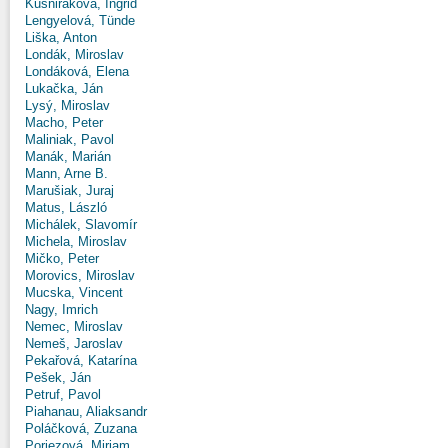
Kušniráková, Ingrid
Lengyelová, Tünde
Liška, Anton
Londák, Miroslav
Londáková, Elena
Lukačka, Ján
Lysý, Miroslav
Macho, Peter
Maliniak, Pavol
Manák, Marián
Mann, Arne B.
Marušiak, Juraj
Matus, László
Michálek, Slavomír
Michela, Miroslav
Mičko, Peter
Morovics, Miroslav
Mucska, Vincent
Nagy, Imrich
Nemec, Miroslav
Nemeš, Jaroslav
Pekařová, Katarína
Pešek, Ján
Petruf, Pavol
Piahanau, Aliaksandr
Poláčková, Zuzana
Poriezová, Miriam