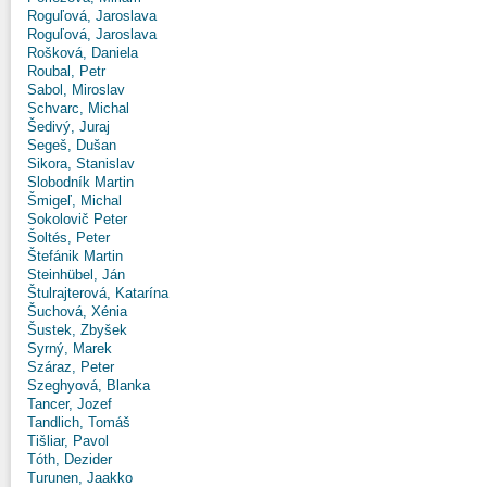
Roguľová, Jaroslava
Roguľová, Jaroslava
Rošková, Daniela
Roubal, Petr
Sabol, Miroslav
Schvarc, Michal
Šedivý, Juraj
Segeš, Dušan
Sikora, Stanislav
Slobodník Martin
Šmigeľ, Michal
Sokolovič Peter
Šoltés, Peter
Štefánik Martin
Steinhübel, Ján
Štulrajterová, Katarína
Šuchová, Xénia
Šustek, Zbyšek
Syrný, Marek
Száraz, Peter
Szeghyová, Blanka
Tancer, Jozef
Tandlich, Tomáš
Tišliar, Pavol
Tóth, Dezider
Turunen, Jaakko