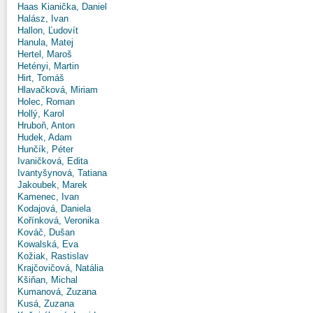
Haas Kianička, Daniel
Halász, Ivan
Hallon, Ľudovít
Hanula, Matej
Hertel, Maroš
Hetényi, Martin
Hirt, Tomáš
Hlavačková, Miriam
Holec, Roman
Hollý, Karol
Hruboň, Anton
Hudek, Adam
Hunčík, Péter
Ivaničková, Edita
Ivantyšynová, Tatiana
Jakoubek, Marek
Kamenec, Ivan
Kodajová, Daniela
Kořínková, Veronika
Kováč, Dušan
Kowalská, Eva
Kožiak, Rastislav
Krajčovičová, Natália
Kšiňan, Michal
Kumanová, Zuzana
Kusá, Zuzana