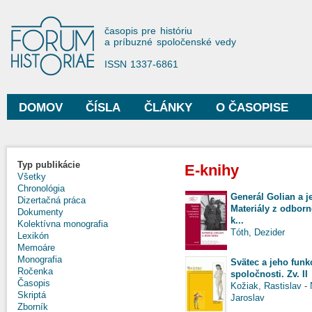
Sko
na
Forum Historiae
časopis pre históriu
hla
a príbuzné spoločenské vedy
obs
ISSN 1337-6861
DOMOV
ČÍSLA
ČLÁNKY
O ČASOPISE
Hlavné menu
Typ publikácie
E-knihy
Všetky
Chronológia
Generál Golian a 
Dizertačná práca
Materiály z odbor
Dokumenty
k...
Kolektívna monografia
Tóth, Dezider
Lexikón
Memoáre
Monografia
Svätec a jeho funk
Ročenka
spoločnosti. Zv. II
Časopis
Kožiak, Rastislav
-
Skriptá
Jaroslav
Zborník