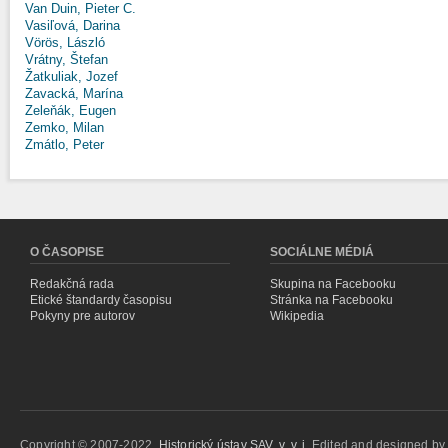
Van Duin, Pieter C.
Vasiľová, Darina
Vörös, László
Vrátny, Štefan
Žatkuliak, Jozef
Zavacká, Marína
Zeleňák, Eugen
Zemko, Milan
Zmátlo, Peter
O ČASOPISE
SOCIÁLNE MÉDIÁ
Redakčná rada
Skupina na Facebooku
Etické štandardy časopisu
Stránka na Facebooku
Pokyny pre autorov
Wikipedia
Copyright © 2007-2022,
Historický ústav SAV, v. v. i.
Edited and designed b