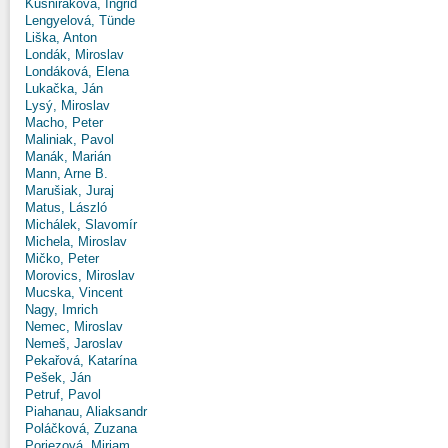
Kušniráková, Ingrid
Lengyelová, Tünde
Liška, Anton
Londák, Miroslav
Londáková, Elena
Lukačka, Ján
Lysý, Miroslav
Macho, Peter
Maliniak, Pavol
Manák, Marián
Mann, Arne B.
Marušiak, Juraj
Matus, László
Michálek, Slavomír
Michela, Miroslav
Mičko, Peter
Morovics, Miroslav
Mucska, Vincent
Nagy, Imrich
Nemec, Miroslav
Nemeš, Jaroslav
Pekařová, Katarína
Pešek, Ján
Petruf, Pavol
Piahanau, Aliaksandr
Poláčková, Zuzana
Poriezová, Miriam