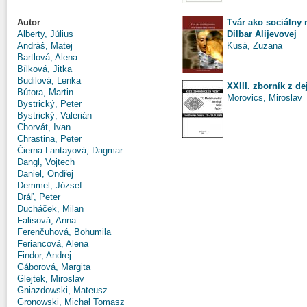
Tvár ako sociálny 
Autor
Dilbar Alijevovej
Alberty, Július
Kusá, Zuzana
Andráš, Matej
Bartlová, Alena
Bílková, Jitka
Budilová, Lenka
XXIII. zborník z de
Bútora, Martin
Morovics, Miroslav
Bystrický, Peter
Bystrický, Valerián
Chorvát, Ivan
Chrastina, Peter
Čierna-Lantayová, Dagmar
Dangl, Vojtech
Daniel, Ondřej
Demmel, József
Dráľ, Peter
Ducháček, Milan
Falisová, Anna
Ferenčuhová, Bohumila
Feriancová, Alena
Findor, Andrej
Gáborová, Margita
Glejtek, Miroslav
Gniazdowski, Mateusz
Gronowski, Michał Tomasz