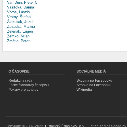
Van Duin, Pieter C.
Vasiľová, Darina
Vörös, László
Vrátny, Štefan
Žatkuliak, Jozef
Zavacká, Marína
Zeleňák, Eugen
Zemko, Milan
Zmátlo, Peter
O ČASOPISE
SOCIÁLNE MÉDIÁ
Redakčná rada
Skupina na Facebooku
Etické štandardy časopisu
Stránka na Facebooku
Pokyny pre autorov
Wikipedia
Copyright © 2007-2022,
Historický ústav SAV, v. v. i.
Edited and designed b