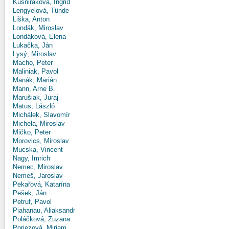
Kušniráková, Ingrid
Lengyelová, Tünde
Liška, Anton
Londák, Miroslav
Londáková, Elena
Lukačka, Ján
Lysý, Miroslav
Macho, Peter
Maliniak, Pavol
Manák, Marián
Mann, Arne B.
Marušiak, Juraj
Matus, László
Michálek, Slavomír
Michela, Miroslav
Mičko, Peter
Morovics, Miroslav
Mucska, Vincent
Nagy, Imrich
Nemec, Miroslav
Nemeš, Jaroslav
Pekařová, Katarína
Pešek, Ján
Petruf, Pavol
Piahanau, Aliaksandr
Poláčková, Zuzana
Poriezová, Miriam