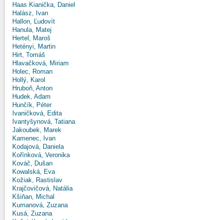
Haas Kianička, Daniel
Halász, Ivan
Hallon, Ľudovít
Hanula, Matej
Hertel, Maroš
Hetényi, Martin
Hirt, Tomáš
Hlavačková, Miriam
Holec, Roman
Hollý, Karol
Hruboň, Anton
Hudek, Adam
Hunčík, Péter
Ivaničková, Edita
Ivantyšynová, Tatiana
Jakoubek, Marek
Kamenec, Ivan
Kodajová, Daniela
Kořínková, Veronika
Kováč, Dušan
Kowalská, Eva
Kožiak, Rastislav
Krajčovičová, Natália
Kšiňan, Michal
Kumanová, Zuzana
Kusá, Zuzana