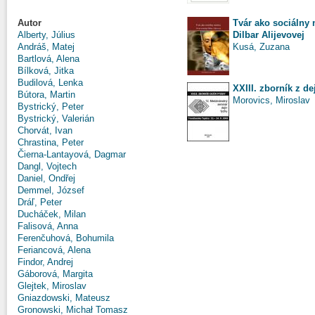
Tvár ako sociálny 
Autor
Dilbar Alijevovej
Alberty, Július
Kusá, Zuzana
Andráš, Matej
Bartlová, Alena
Bílková, Jitka
Budilová, Lenka
XXIII. zborník z de
Bútora, Martin
Morovics, Miroslav
Bystrický, Peter
Bystrický, Valerián
Chorvát, Ivan
Chrastina, Peter
Čierna-Lantayová, Dagmar
Dangl, Vojtech
Daniel, Ondřej
Demmel, József
Dráľ, Peter
Ducháček, Milan
Falisová, Anna
Ferenčuhová, Bohumila
Feriancová, Alena
Findor, Andrej
Gáborová, Margita
Glejtek, Miroslav
Gniazdowski, Mateusz
Gronowski, Michał Tomasz