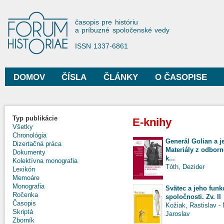
Sko
na
Forum Historiae
časopis pre históriu
hla
a príbuzné spoločenské vedy
obs
ISSN 1337-6861
DOMOV
ČÍSLA
ČLÁNKY
O ČASOPISE
Hlavné menu
Typ publikácie
E-knihy
Všetky
Chronológia
Generál Golian a 
Dizertačná práca
Materiály z odbor
Dokumenty
k...
Kolektívna monografia
Tóth, Dezider
Lexikón
Memoáre
Monografia
Svätec a jeho funk
Ročenka
spoločnosti. Zv. II
Časopis
Kožiak, Rastislav
-
Skriptá
Jaroslav
Zborník