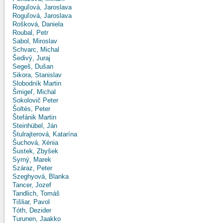
Roguľová, Jaroslava
Roguľová, Jaroslava
Rošková, Daniela
Roubal, Petr
Sabol, Miroslav
Schvarc, Michal
Šedivý, Juraj
Segeš, Dušan
Sikora, Stanislav
Slobodník Martin
Šmigeľ, Michal
Sokolovič Peter
Šoltés, Peter
Štefánik Martin
Steinhübel, Ján
Štulrajterová, Katarína
Šuchová, Xénia
Šustek, Zbyšek
Syrný, Marek
Száraz, Peter
Szeghyová, Blanka
Tancer, Jozef
Tandlich, Tomáš
Tišliar, Pavol
Tóth, Dezider
Turunen, Jaakko