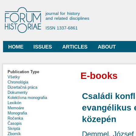
Ski
mai
Forum Historiae
journal for history
con
and related disciplines
ISSN 1337-6861
HOME
ISSUES
ARTICLES
ABOUT
Main menu
Publication Type
E-books
Všetky
Chronológia
Dizertačná práca
Dokumenty
Családi konfl
Kolektívna monografia
Lexikón
evangélikus 
Memoáre
Monografia
közepén
Ročenka
Časopis
Skriptá
Demmel, József
Zborník