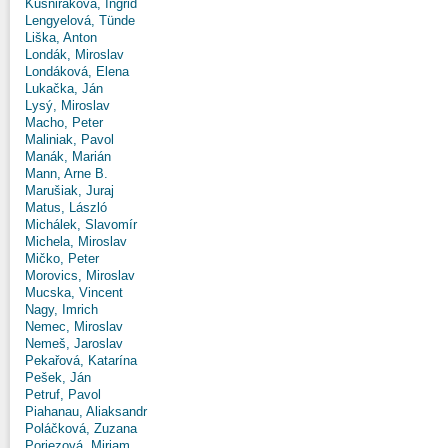
Kušniráková, Ingrid
Lengyelová, Tünde
Liška, Anton
Londák, Miroslav
Londáková, Elena
Lukačka, Ján
Lysý, Miroslav
Macho, Peter
Maliniak, Pavol
Manák, Marián
Mann, Arne B.
Marušiak, Juraj
Matus, László
Michálek, Slavomír
Michela, Miroslav
Mičko, Peter
Morovics, Miroslav
Mucska, Vincent
Nagy, Imrich
Nemec, Miroslav
Nemeš, Jaroslav
Pekařová, Katarína
Pešek, Ján
Petruf, Pavol
Piahanau, Aliaksandr
Poláčková, Zuzana
Poriezová, Miriam