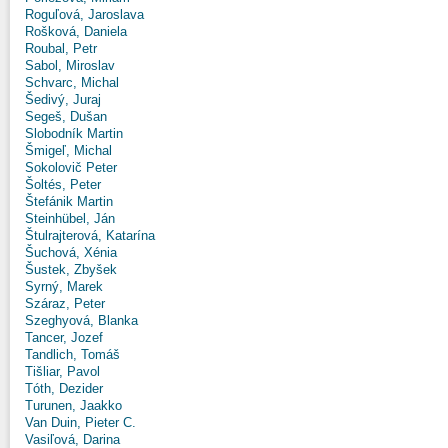
Roguľová, Jaroslava
Rošková, Daniela
Roubal, Petr
Sabol, Miroslav
Schvarc, Michal
Šedivý, Juraj
Segeš, Dušan
Slobodník Martin
Šmigeľ, Michal
Sokolovič Peter
Šoltés, Peter
Štefánik Martin
Steinhübel, Ján
Štulrajterová, Katarína
Šuchová, Xénia
Šustek, Zbyšek
Syrný, Marek
Száraz, Peter
Szeghyová, Blanka
Tancer, Jozef
Tandlich, Tomáš
Tišliar, Pavol
Tóth, Dezider
Turunen, Jaakko
Van Duin, Pieter C.
Vasiľová, Darina