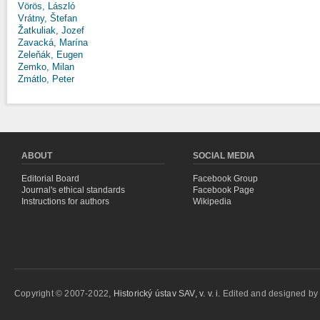
Vörös, László
Vrátny, Štefan
Žatkuliak, Jozef
Zavacká, Marína
Zeleňák, Eugen
Zemko, Milan
Zmátlo, Peter
ABOUT
SOCIAL MEDIA
Editorial Board
Facebook Group
Journal's ethical standards
Facebook Page
Instructions for authors
Wikipedia
Copyright © 2007-2022,
Historický ústav SAV, v. v. i.
Edited and designed b