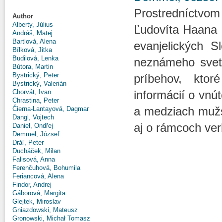
Prostredníctvo
Author
Alberty, Július
Ľudovíta Haana 
Andráš, Matej
Bartlová, Alena
evanjelických 
Bílková, Jitka
Budilová, Lenka
neznámeho sveta
Bútora, Martin
Bystrický, Peter
príbehov, kto
Bystrický, Valerián
Chorvát, Ivan
informácií o vnú
Chrastina, Peter
a medziach mužsk
Čierna-Lantayová, Dagmar
Dangl, Vojtech
aj o rámcoch ver
Daniel, Ondřej
Demmel, József
Dráľ, Peter
Ducháček, Milan
Falisová, Anna
Ferenčuhová, Bohumila
Feriancová, Alena
Findor, Andrej
Gáborová, Margita
Glejtek, Miroslav
Gniazdowski, Mateusz
Gronowski, Michał Tomasz