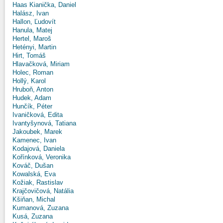
Haas Kianička, Daniel
Halász, Ivan
Hallon, Ľudovít
Hanula, Matej
Hertel, Maroš
Hetényi, Martin
Hirt, Tomáš
Hlavačková, Miriam
Holec, Roman
Hollý, Karol
Hruboň, Anton
Hudek, Adam
Hunčík, Péter
Ivaničková, Edita
Ivantyšynová, Tatiana
Jakoubek, Marek
Kamenec, Ivan
Kodajová, Daniela
Kořínková, Veronika
Kováč, Dušan
Kowalská, Eva
Kožiak, Rastislav
Krajčovičová, Natália
Kšiňan, Michal
Kumanová, Zuzana
Kusá, Zuzana