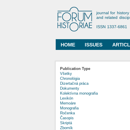
Forum His
journal for history
and related discip
ISSN 1337-6861
HOME
ISSUES
ARTIC
Main menu
Publication Type
Všetky
Chronológia
Dizertačná práca
Dokumenty
Kolektívna monografia
Lexikón
Memoáre
Monografia
Ročenka
Časopis
Skriptá
Zborník