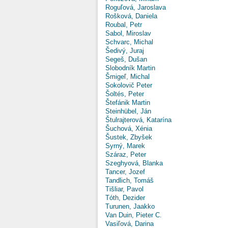
Roguľová, Jaroslava
Rošková, Daniela
Roubal, Petr
Sabol, Miroslav
Schvarc, Michal
Šedivý, Juraj
Segeš, Dušan
Slobodník Martin
Šmigeľ, Michal
Sokolovič Peter
Šoltés, Peter
Štefánik Martin
Steinhübel, Ján
Štulrajterová, Katarína
Šuchová, Xénia
Šustek, Zbyšek
Syrný, Marek
Száraz, Peter
Szeghyová, Blanka
Tancer, Jozef
Tandlich, Tomáš
Tišliar, Pavol
Tóth, Dezider
Turunen, Jaakko
Van Duin, Pieter C.
Vasiľová, Darina