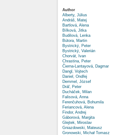
Author
Alberty, Július
Andráš, Matej
Bartlová, Alena
Bílková, Jitka
Budilová, Lenka
Bútora, Martin
Bystrický, Peter
Bystrický, Valerián
Chorvát, Ivan
Chrastina, Peter
Čierna-Lantayová, Dagmar
Dangl, Vojtech
Daniel, Ondřej
Demmel, József
Dráľ, Peter
Ducháček, Milan
Falisová, Anna
Ferenčuhová, Bohumila
Feriancová, Alena
Findor, Andrej
Gáborová, Margita
Glejtek, Miroslav
Gniazdowski, Mateusz
Gronowski, Michał Tomasz