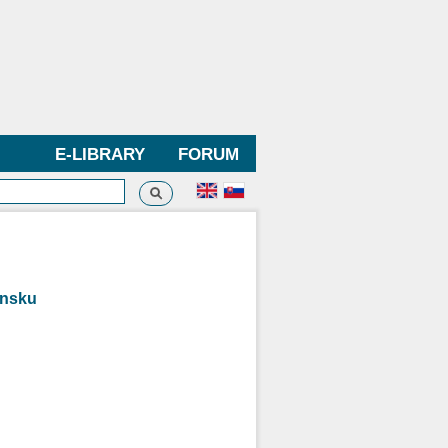
E-LIBRARY
FORUM
Search
h form
ensku