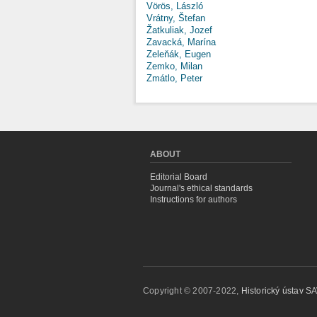
Vörös, László
Vrátny, Štefan
Žatkuliak, Jozef
Zavacká, Marína
Zeleňák, Eugen
Zemko, Milan
Zmátlo, Peter
ABOUT
Editorial Board
Journal's ethical standards
Instructions for authors
Copyright © 2007-2022,
Historický ústav SAV,