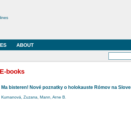
Skip to
main
toriae
content
lines
LES
ABOUT
Searc
E-books
Ma bisteren! Nové poznatky o holokauste Rómov na Slov
Kumanová, Zuzana
,
Mann, Arne B.