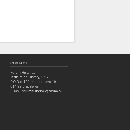
CONTACT
Forum Historiae
Institute od History, SAS
P.O.Box 198, Klemensova 19
814 99 Bratislava
E-mail:
forumhistoriae@savba.sk