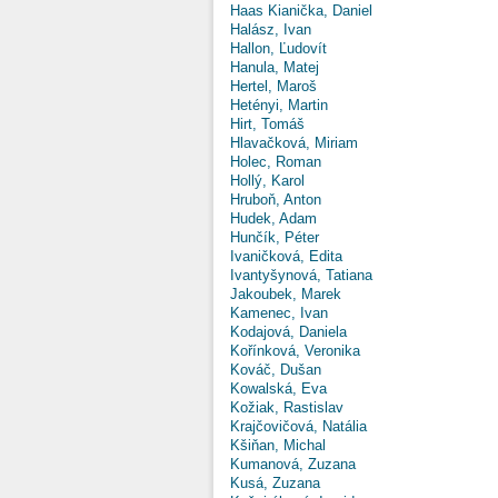
Haas Kianička, Daniel
Halász, Ivan
Hallon, Ľudovít
Hanula, Matej
Hertel, Maroš
Hetényi, Martin
Hirt, Tomáš
Hlavačková, Miriam
Holec, Roman
Hollý, Karol
Hruboň, Anton
Hudek, Adam
Hunčík, Péter
Ivaničková, Edita
Ivantyšynová, Tatiana
Jakoubek, Marek
Kamenec, Ivan
Kodajová, Daniela
Kořínková, Veronika
Kováč, Dušan
Kowalská, Eva
Kožiak, Rastislav
Krajčovičová, Natália
Kšiňan, Michal
Kumanová, Zuzana
Kusá, Zuzana