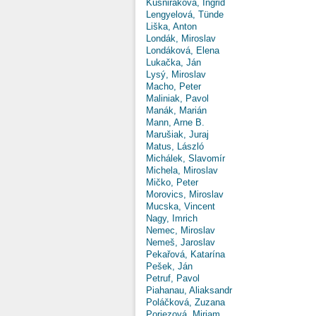
Kušniráková, Ingrid
Lengyelová, Tünde
Liška, Anton
Londák, Miroslav
Londáková, Elena
Lukačka, Ján
Lysý, Miroslav
Macho, Peter
Maliniak, Pavol
Manák, Marián
Mann, Arne B.
Marušiak, Juraj
Matus, László
Michálek, Slavomír
Michela, Miroslav
Mičko, Peter
Morovics, Miroslav
Mucska, Vincent
Nagy, Imrich
Nemec, Miroslav
Nemeš, Jaroslav
Pekařová, Katarína
Pešek, Ján
Petruf, Pavol
Piahanau, Aliaksandr
Poláčková, Zuzana
Poriezová, Miriam