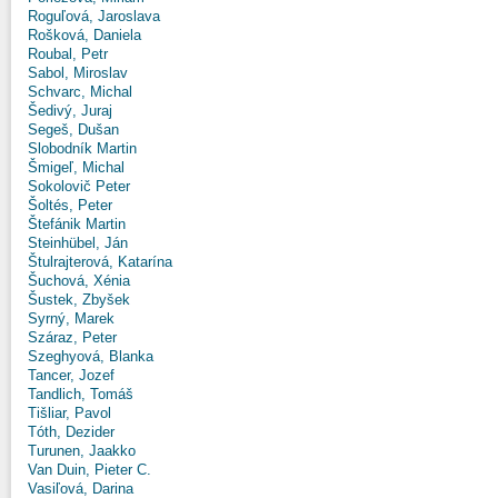
Roguľová, Jaroslava
Rošková, Daniela
Roubal, Petr
Sabol, Miroslav
Schvarc, Michal
Šedivý, Juraj
Segeš, Dušan
Slobodník Martin
Šmigeľ, Michal
Sokolovič Peter
Šoltés, Peter
Štefánik Martin
Steinhübel, Ján
Štulrajterová, Katarína
Šuchová, Xénia
Šustek, Zbyšek
Syrný, Marek
Száraz, Peter
Szeghyová, Blanka
Tancer, Jozef
Tandlich, Tomáš
Tišliar, Pavol
Tóth, Dezider
Turunen, Jaakko
Van Duin, Pieter C.
Vasiľová, Darina