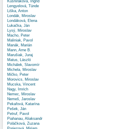
Kušniráková, Ingrid
Lengyelová, Tünde
Liška, Anton
Londák, Miroslav
Londáková, Elena
Lukačka, Ján
Lysý, Miroslav
Macho, Peter
Maliniak, Pavol
Manák, Marián
Mann, Arne B.
Marušiak, Juraj
Matus, László
Michálek, Slavomír
Michela, Miroslav
Mičko, Peter
Morovics, Miroslav
Mucska, Vincent
Nagy, Imrich
Nemec, Miroslav
Nemeš, Jaroslav
Pekařová, Katarína
Pešek, Ján
Petruf, Pavol
Piahanau, Aliaksandr
Poláčková, Zuzana
Poriezová, Miriam