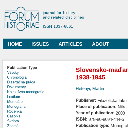
Ski
mai
Forum Historiae
journal for history
con
and related disciplines
ISSN 1337-6861
HOME
ISSUES
ARTICLES
ABOUT
Main menu
Publication Type
Slovensko-maďar
Všetky
1938-1945
Chronológia
Dizertačná práca
Dokumenty
Hetényi, Martin
Kolektívna monografia
Lexikón
Publisher:
Filozofická fakul
Memoáre
Place of publication:
Nitra
Monografia
Ročenka
Year of publication:
2008
Časopis
ISBN:
978-80-8094-444-5
Skriptá
Publication type:
Monograf
Zborník