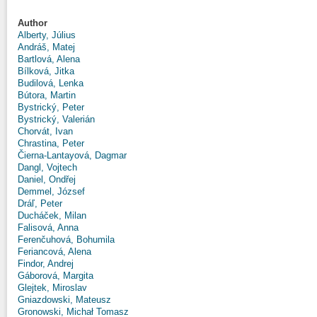
Author
Alberty, Július
Andráš, Matej
Bartlová, Alena
Bílková, Jitka
Budilová, Lenka
Bútora, Martin
Bystrický, Peter
Bystrický, Valerián
Chorvát, Ivan
Chrastina, Peter
Čierna-Lantayová, Dagmar
Dangl, Vojtech
Daniel, Ondřej
Demmel, József
Dráľ, Peter
Ducháček, Milan
Falisová, Anna
Ferenčuhová, Bohumila
Feriancová, Alena
Findor, Andrej
Gáborová, Margita
Glejtek, Miroslav
Gniazdowski, Mateusz
Gronowski, Michał Tomasz