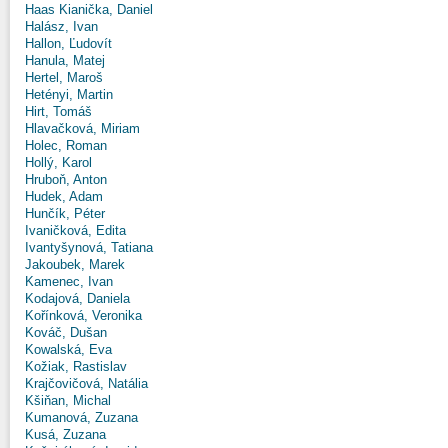
Haas Kianička, Daniel
Halász, Ivan
Hallon, Ľudovít
Hanula, Matej
Hertel, Maroš
Hetényi, Martin
Hirt, Tomáš
Hlavačková, Miriam
Holec, Roman
Hollý, Karol
Hruboň, Anton
Hudek, Adam
Hunčík, Péter
Ivaničková, Edita
Ivantyšynová, Tatiana
Jakoubek, Marek
Kamenec, Ivan
Kodajová, Daniela
Kořínková, Veronika
Kováč, Dušan
Kowalská, Eva
Kožiak, Rastislav
Krajčovičová, Natália
Kšiňan, Michal
Kumanová, Zuzana
Kusá, Zuzana