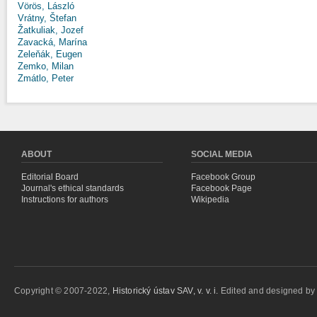
Vörös, László
Vrátny, Štefan
Žatkuliak, Jozef
Zavacká, Marína
Zeleňák, Eugen
Zemko, Milan
Zmátlo, Peter
ABOUT
SOCIAL MEDIA
Editorial Board
Facebook Group
Journal's ethical standards
Facebook Page
Instructions for authors
Wikipedia
Copyright © 2007-2022,
Historický ústav SAV, v. v. i.
Edited and designed b