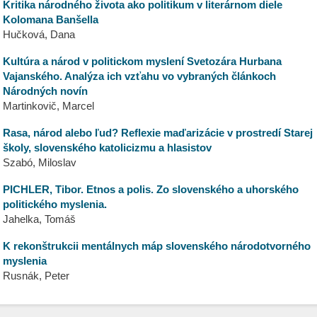
Kritika národného života ako politikum v literárnom diele
Kolomana Banšella
Hučková, Dana
Kultúra a národ v politickom myslení Svetozára Hurbana
Vajanského. Analýza ich vzťahu vo vybraných článkoch
Národných novín
Martinkovič, Marcel
Rasa, národ alebo ľud? Reflexie maďarizácie v prostredí Starej
školy, slovenského katolicizmu a hlasistov
Szabó, Miloslav
PICHLER, Tibor. Etnos a polis. Zo slovenského a uhorského
politického myslenia.
Jahelka, Tomáš
K rekonštrukcii mentálnych máp slovenského národotvorného
myslenia
Rusnák, Peter