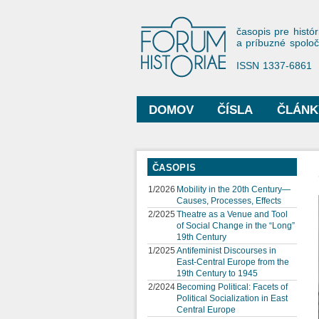
Forum His
časopis pre histór
a príbuzné spolo
ISSN 1337-6861
DOMOV
ČÍSLA
ČLÁNK
Hlavné menu
ČASOPIS
1/2026
Mobility in the 20th Century—
Causes, Processes, Effects
2/2025
Theatre as a Venue and Tool
of Social Change in the “Long”
19th Century
1/2025
Antifeminist Discourses in
East-Central Europe from the
19th Century to 1945
2/2024
Becoming Political: Facets of
Political Socialization in East
Central Europe