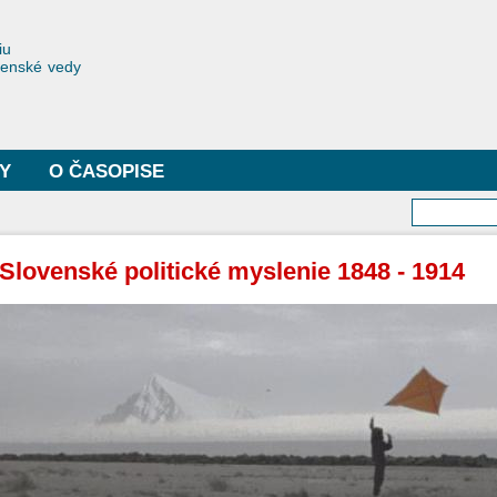
Skočiť
na
toriae
iu
hlavný
čenské vedy
obsah
Y
O ČASOPISE
Vyhľa
Slovenské politické myslenie 1848 - 1914