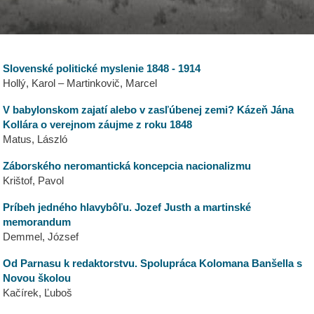
Slovenské politické myslenie 1848 - 1914
Hollý, Karol – Martinkovič, Marcel
V babylonskom zajatí alebo v zasľúbenej zemi? Kázeň Jána
Kollára o verejnom záujme z roku 1848
Matus, László
Záborského neromantická koncepcia nacionalizmu
Krištof, Pavol
Príbeh jedného hlavybôľu. Jozef Justh a martinské
memorandum
Demmel, József
Od Parnasu k redaktorstvu. Spolupráca Kolomana Banšella s
Novou školou
Kačírek, Ľuboš