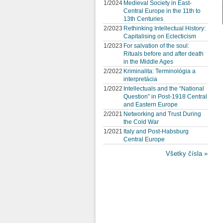
1/2024
Medieval Society in East-
Central Europe in the 11th to
13th Centuries
2/2023
Rethinking Intellectual History:
Capitalising on Eclecticism
1/2023
For salvation of the soul:
Rituals before and after death
in the Middle Ages
2/2022
Kriminalita: Terminológia a
interpretácia
1/2022
Intellectuals and the “National
Question” in Post-1918 Central
and Eastern Europe
2/2021
Networking and Trust During
the Cold War
1/2021
Italy and Post-Habsburg
Central Europe
Všetky čísla »