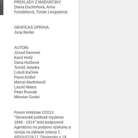
PREKLADY Z MAĎARČINY:
Diana Duchoňová, Anna
Fundárková, Tünde Lengyelová
GRAFICKÁ ÚPRAVA:
Juraj Benko
AUTORI:
József Demmel
Karol Hollý
Dana Hučková
Tomáš Jahelka
Ľuboš Kačírek
Pavol Krištof
Marcel Martinkovič
László Matus
Peter Rusnák
Miloslav Szabó
Forum Historiae 2/2013
"Slovenské politické myslenie
1848 - 1914" bolo podporené
Agentúrou na podporu výskumu a
vývoja na základe zmluvy č.
APVV-0119-11 "Slovensko v 19.