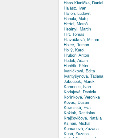
Haas Kianička, Daniel
Halász, Ivan
Hallon, Ľudovít
Hanula, Matej
Hertel, Maroš
Hetényi, Martin
Hirt, Tomáš
Hlavačková, Miriam
Holec, Roman
Hollý, Karol
Hruboň, Anton
Hudek, Adam
Hunčík, Péter
Ivaničková, Edita
Ivantyšynová, Tatiana
Jakoubek, Marek
Kamenec, Ivan
Kodajová, Daniela
Kořínková, Veronika
Kováč, Dušan
Kowalská, Eva
Kožiak, Rastislav
Krajčovičová, Natália
Kšiňan, Michal
Kumanová, Zuzana
Kusá, Zuzana