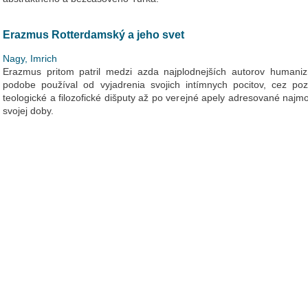
Erazmus Rotterdamský a jeho svet
Nagy, Imrich
Erazmus pritom patril medzi azda najplodnejších autorov humaniz
podobe používal od vyjadrenia svojich intímnych pocitov, cez poz
teologické a filozofické dišputy až po verejné apely adresované naj
svojej doby.