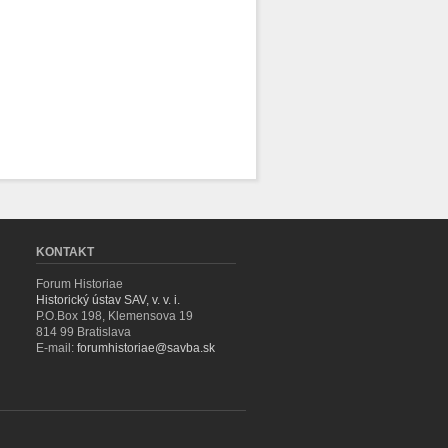
KONTAKT
Forum Historiae
Historický ústav SAV, v. v. i.
P.O.Box 198, Klemensova 19
814 99 Bratislava
E-mail:
forumhistoriae@savba.sk