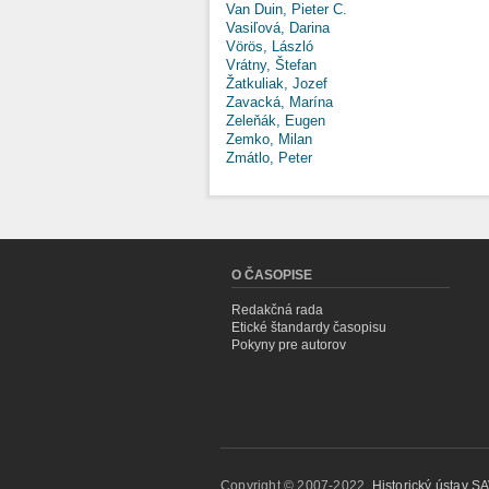
Van Duin, Pieter C.
Vasiľová, Darina
Vörös, László
Vrátny, Štefan
Žatkuliak, Jozef
Zavacká, Marína
Zeleňák, Eugen
Zemko, Milan
Zmátlo, Peter
O ČASOPISE
Redakčná rada
Etické štandardy časopisu
Pokyny pre autorov
Copyright © 2007-2022,
Historický ústav SAV,