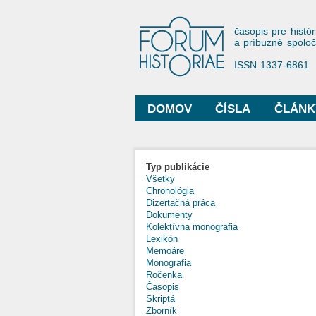
Forum His
časopis pre histór
a príbuzné spolo
ISSN 1337-6861
DOMOV
ČÍSLA
ČLÁNK
Hlavné menu
Typ publikácie
Všetky
Chronológia
Dizertačná práca
Dokumenty
Kolektívna monografia
Lexikón
Memoáre
Monografia
Ročenka
Časopis
Skriptá
Zborník