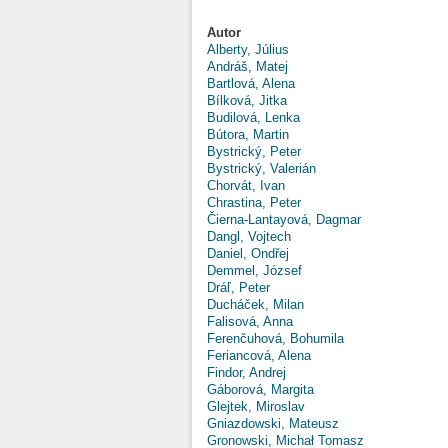
Autor
Alberty, Július
Andráš, Matej
Bartlová, Alena
Bílková, Jitka
Budilová, Lenka
Bútora, Martin
Bystrický, Peter
Bystrický, Valerián
Chorvát, Ivan
Chrastina, Peter
Čierna-Lantayová, Dagmar
Dangl, Vojtech
Daniel, Ondřej
Demmel, József
Dráľ, Peter
Ducháček, Milan
Falisová, Anna
Ferenčuhová, Bohumila
Feriancová, Alena
Findor, Andrej
Gáborová, Margita
Glejtek, Miroslav
Gniazdowski, Mateusz
Gronowski, Michał Tomasz