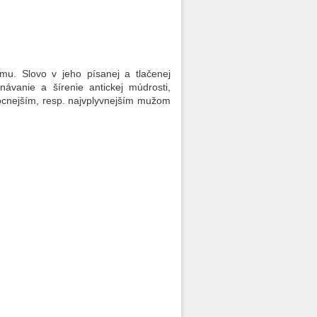
mu. Slovo v jeho písanej a tlačenej
návanie a šírenie antickej múdrosti,
mocnejším, resp. najvplyvnejším mužom