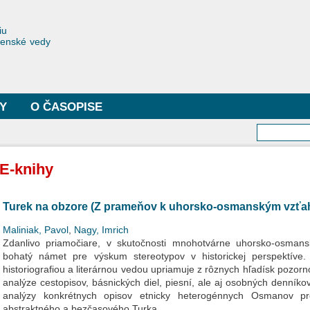
Skočiť
na
toriae
iu
hlavný
čenské vedy
obsah
Y
O ČASOPISE
Vyhľa
E-knihy
Turek na obzore (Z prameňov k uhorsko-osmanským vzť
Maliniak, Pavol
,
Nagy, Imrich
Zdanlivo priamočiare, v skutočnosti mnohotvárne uhorsko-osmans
bohatý námet pre výskum stereotypov v historickej perspektíve
historiografiou a literárnou vedou upriamuje z rôznych hľadísk pozor
analýze cestopisov, básnických diel, piesní, ale aj osobných denníko
analýzy konkrétnych opisov etnicky heterogénnych Osmanov p
abstraktného a bezčasového Turka.