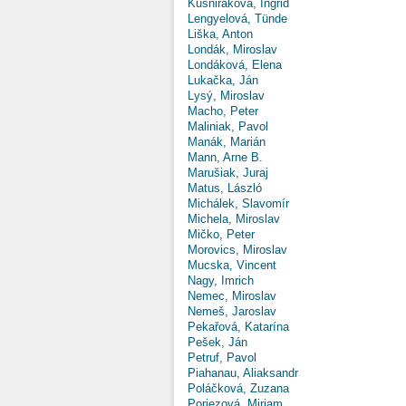
Kušniráková, Ingrid
Lengyelová, Tünde
Liška, Anton
Londák, Miroslav
Londáková, Elena
Lukačka, Ján
Lysý, Miroslav
Macho, Peter
Maliniak, Pavol
Manák, Marián
Mann, Arne B.
Marušiak, Juraj
Matus, László
Michálek, Slavomír
Michela, Miroslav
Mičko, Peter
Morovics, Miroslav
Mucska, Vincent
Nagy, Imrich
Nemec, Miroslav
Nemeš, Jaroslav
Pekařová, Katarína
Pešek, Ján
Petruf, Pavol
Piahanau, Aliaksandr
Poláčková, Zuzana
Poriezová, Miriam