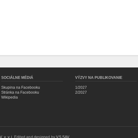
SOCIÁLNE MÉDIÁ
VÝZVY NA PUBLIKOVANIE
Skupina na Facebooku
1/2027
Stránka na Facebooku
2/2027
Wikipedia
 v. v. i.
Edited and designed by
VS SAV
.