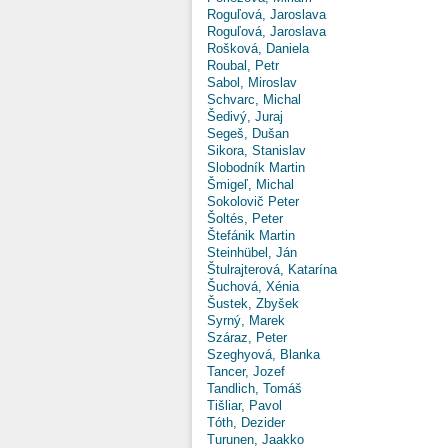
Roguľová, Jaroslava
Roguľová, Jaroslava
Rošková, Daniela
Roubal, Petr
Sabol, Miroslav
Schvarc, Michal
Šedivý, Juraj
Segeš, Dušan
Sikora, Stanislav
Slobodník Martin
Šmigeľ, Michal
Sokolovič Peter
Šoltés, Peter
Štefánik Martin
Steinhübel, Ján
Štulrajterová, Katarína
Šuchová, Xénia
Šustek, Zbyšek
Syrný, Marek
Száraz, Peter
Szeghyová, Blanka
Tancer, Jozef
Tandlich, Tomáš
Tišliar, Pavol
Tóth, Dezider
Turunen, Jaakko