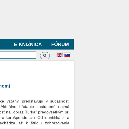
E-KNIŽNICA
FÓRUM
Vyhľadávanie
dávanie
ahom)
ké vzťahy, predstavujú v súčasnosti
. Aktuálne bádanie zastúpené najmä
nosť na „obraz Turka“ predovšetkým pri
v a korešpondencie. Od identifikácie a
rechádza až k štúdiu zobrazovania