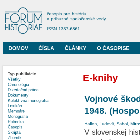
Sko
na
Forum Historiae
časopis pre históriu
hla
a príbuzné spoločenské vedy
obs
ISSN 1337-6861
DOMOV
ČÍSLA
ČLÁNKY
O ČASOPISE
Hlavné menu
Typ publikácie
E-knihy
Všetky
Chronológia
Dizertačná práca
Dokumenty
Vojnové škod
Kolektívna monografia
Lexikón
1948. (Hospod
Memoáre
Monografia
Ročenka
Hallon, Ľudovít
,
Sabol, Miro
Časopis
V slovenskej hist
Skriptá
Zborník