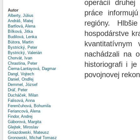
operácií druhej
Autor
práce informujú
Alberty, Július
Andráš, Matej
regióny. Hlbši
Bartlová, Alena
Bílková, Jitka
hospodárstve kr
Budilová, Lenka
kvantitatívnym
Bútora, Martin
Bystrický, Peter
nachádzali na o
Bystrický, Valerián
Chorvát, Ivan
historiografi i 
Chrastina, Peter
Čierna-Lantayová, Dagmar
povojnovej rekon
Dangl, Vojtech
Daniel, Ondřej
Demmel, József
Dráľ, Peter
Ducháček, Milan
Falisová, Anna
Ferenčuhová, Bohumila
Feriancová, Alena
Findor, Andrej
Gáborová, Margita
Glejtek, Miroslav
Gniazdowski, Mateusz
Gronowski, Michał Tomasz