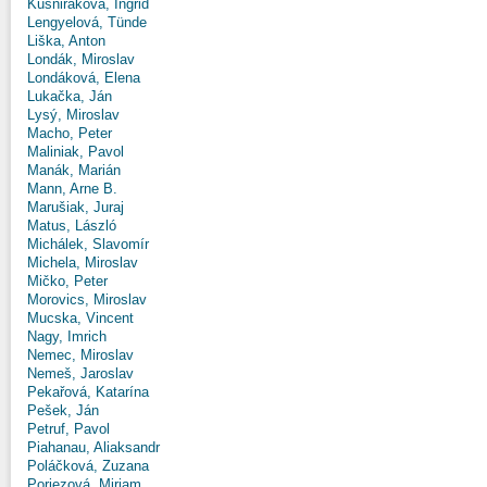
Kušniráková, Ingrid
Lengyelová, Tünde
Liška, Anton
Londák, Miroslav
Londáková, Elena
Lukačka, Ján
Lysý, Miroslav
Macho, Peter
Maliniak, Pavol
Manák, Marián
Mann, Arne B.
Marušiak, Juraj
Matus, László
Michálek, Slavomír
Michela, Miroslav
Mičko, Peter
Morovics, Miroslav
Mucska, Vincent
Nagy, Imrich
Nemec, Miroslav
Nemeš, Jaroslav
Pekařová, Katarína
Pešek, Ján
Petruf, Pavol
Piahanau, Aliaksandr
Poláčková, Zuzana
Poriezová, Miriam