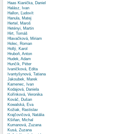
Haas Kianička, Daniel
Halász, Ivan
Hallon, Ľudovít
Hanula, Matej
Hertel, Maroš
Hetényi, Martin
Hirt, Tomáš
Hlavačková, Miriam
Holec, Roman
Hollý, Karol
Hruboň, Anton
Hudek, Adam
Hunčík, Péter
Ivaničková, Edita
Ivantyšynová, Tatiana
Jakoubek, Marek
Kamenec, Ivan
Kodajová, Daniela
Kořínková, Veronika
Kováč, Dušan
Kowalská, Eva
Kožiak, Rastislav
Krajčovičová, Natália
Kšiňan, Michal
Kumanová, Zuzana
Kusá, Zuzana