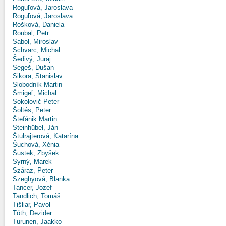
Roguľová, Jaroslava
Roguľová, Jaroslava
Rošková, Daniela
Roubal, Petr
Sabol, Miroslav
Schvarc, Michal
Šedivý, Juraj
Segeš, Dušan
Sikora, Stanislav
Slobodník Martin
Šmigeľ, Michal
Sokolovič Peter
Šoltés, Peter
Štefánik Martin
Steinhübel, Ján
Štulrajterová, Katarína
Šuchová, Xénia
Šustek, Zbyšek
Syrný, Marek
Száraz, Peter
Szeghyová, Blanka
Tancer, Jozef
Tandlich, Tomáš
Tišliar, Pavol
Tóth, Dezider
Turunen, Jaakko