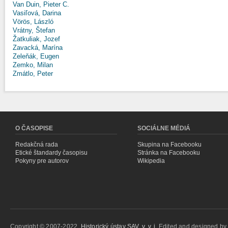
Van Duin, Pieter C.
Vasiľová, Darina
Vörös, László
Vrátny, Štefan
Žatkuliak, Jozef
Zavacká, Marína
Zeleňák, Eugen
Zemko, Milan
Zmátlo, Peter
O ČASOPISE
SOCIÁLNE MÉDIÁ
Redakčná rada
Skupina na Facebooku
Etické štandardy časopisu
Stránka na Facebooku
Pokyny pre autorov
Wikipedia
Copyright © 2007-2022,
Historický ústav SAV, v. v. i.
Edited and designed b