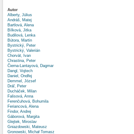
Autor
Alberty, Július
Andráš, Matej
Bartlová, Alena
Bílková, Jitka
Budilová, Lenka
Bútora, Martin
Bystrický, Peter
Bystrický, Valerián
Chorvát, Ivan
Chrastina, Peter
Čierna-Lantayová, Dagmar
Dangl, Vojtech
Daniel, Ondřej
Demmel, József
Dráľ, Peter
Ducháček, Milan
Falisová, Anna
Ferenčuhová, Bohumila
Feriancová, Alena
Findor, Andrej
Gáborová, Margita
Glejtek, Miroslav
Gniazdowski, Mateusz
Gronowski, Michał Tomasz