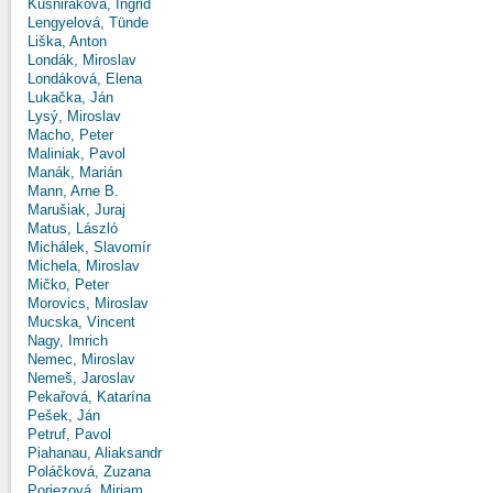
Kušniráková, Ingrid
Lengyelová, Tünde
Liška, Anton
Londák, Miroslav
Londáková, Elena
Lukačka, Ján
Lysý, Miroslav
Macho, Peter
Maliniak, Pavol
Manák, Marián
Mann, Arne B.
Marušiak, Juraj
Matus, László
Michálek, Slavomír
Michela, Miroslav
Mičko, Peter
Morovics, Miroslav
Mucska, Vincent
Nagy, Imrich
Nemec, Miroslav
Nemeš, Jaroslav
Pekařová, Katarína
Pešek, Ján
Petruf, Pavol
Piahanau, Aliaksandr
Poláčková, Zuzana
Poriezová, Miriam