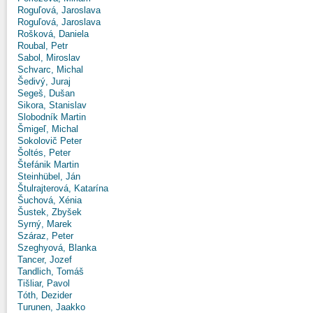
Roguľová, Jaroslava
Roguľová, Jaroslava
Rošková, Daniela
Roubal, Petr
Sabol, Miroslav
Schvarc, Michal
Šedivý, Juraj
Segeš, Dušan
Sikora, Stanislav
Slobodník Martin
Šmigeľ, Michal
Sokolovič Peter
Šoltés, Peter
Štefánik Martin
Steinhübel, Ján
Štulrajterová, Katarína
Šuchová, Xénia
Šustek, Zbyšek
Syrný, Marek
Száraz, Peter
Szeghyová, Blanka
Tancer, Jozef
Tandlich, Tomáš
Tišliar, Pavol
Tóth, Dezider
Turunen, Jaakko