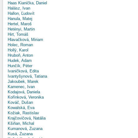
Haas Kianička, Daniel
Halász, Ivan
Hallon, Ľudovít
Hanula, Matej
Hertel, Maroš
Hetényi, Martin
Hirt, Tomáš
Hlavačková, Miriam
Holec, Roman
Hollý, Karol
Hruboň, Anton
Hudek, Adam
Hunčík, Péter
Ivaničková, Edita
Ivantyšynová, Tatiana
Jakoubek, Marek
Kamenec, Ivan
Kodajová, Daniela
Kořínková, Veronika
Kováč, Dušan
Kowalská, Eva
Kožiak, Rastislav
Krajčovičová, Natália
Kšiňan, Michal
Kumanová, Zuzana
Kusá, Zuzana