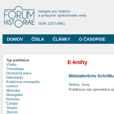
Sko
na
Forum Historiae
časopis pre históriu
hla
a príbuzné spoločenské vedy
obs
ISSN 1337-6861
DOMOV
ČÍSLA
ČLÁNKY
O ČASOPISE
Hlavné menu
Typ publikácie
E-knihy
Všetky
Chronológia
Dizertačná práca
Mittelalterliche Schrift
Dokumenty
Kolektívna monografia
Šedivý, Juraj
Lexikón
Publikácia nás sprevádza vý
Memoáre
Monografia
Ročenka
Časopis
Skriptá
Zborník