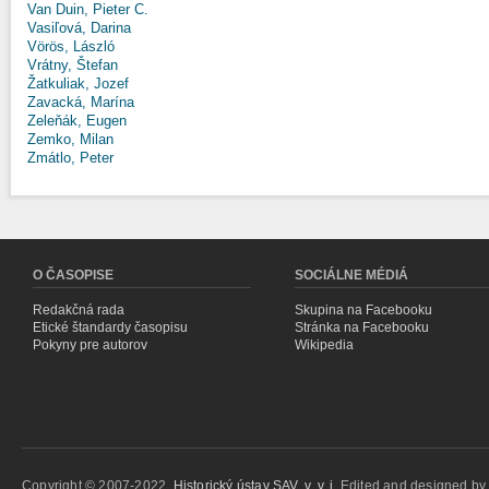
Van Duin, Pieter C.
Vasiľová, Darina
Vörös, László
Vrátny, Štefan
Žatkuliak, Jozef
Zavacká, Marína
Zeleňák, Eugen
Zemko, Milan
Zmátlo, Peter
O ČASOPISE
SOCIÁLNE MÉDIÁ
Redakčná rada
Skupina na Facebooku
Etické štandardy časopisu
Stránka na Facebooku
Pokyny pre autorov
Wikipedia
Copyright © 2007-2022,
Historický ústav SAV, v. v. i.
Edited and designed b