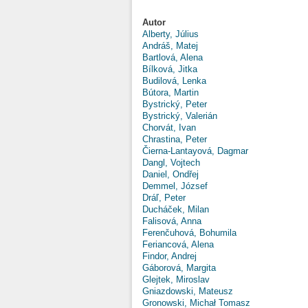
Autor
Alberty, Július
Andráš, Matej
Bartlová, Alena
Bílková, Jitka
Budilová, Lenka
Bútora, Martin
Bystrický, Peter
Bystrický, Valerián
Chorvát, Ivan
Chrastina, Peter
Čierna-Lantayová, Dagmar
Dangl, Vojtech
Daniel, Ondřej
Demmel, József
Dráľ, Peter
Ducháček, Milan
Falisová, Anna
Ferenčuhová, Bohumila
Feriancová, Alena
Findor, Andrej
Gáborová, Margita
Glejtek, Miroslav
Gniazdowski, Mateusz
Gronowski, Michał Tomasz