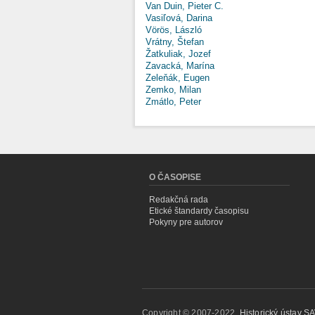
Van Duin, Pieter C.
Vasiľová, Darina
Vörös, László
Vrátny, Štefan
Žatkuliak, Jozef
Zavacká, Marína
Zeleňák, Eugen
Zemko, Milan
Zmátlo, Peter
O ČASOPISE
Redakčná rada
Etické štandardy časopisu
Pokyny pre autorov
Copyright © 2007-2022,
Historický ústav SAV,