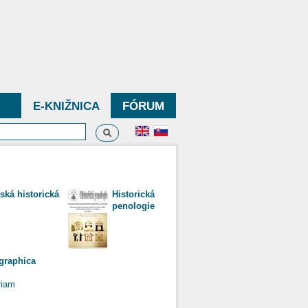
E-KNIŽNICA
FÓRUM
Vyhľadávanie
dávanie
ská historická
Historická
penologie
ographica
riam