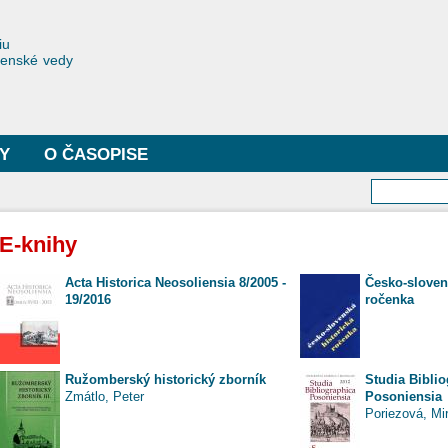
Skočiť
na
toriae
iu
hlavný
čenské vedy
obsah
Y
O ČASOPISE
Vyhľa
E-knihy
Acta Historica Neosoliensia 8/2005 -
Česko-sloven
19/2016
ročenka
Ružomberský historický zborník
Studia Bibli
Zmátlo, Peter
Posoniensia
Poriezová, Mi