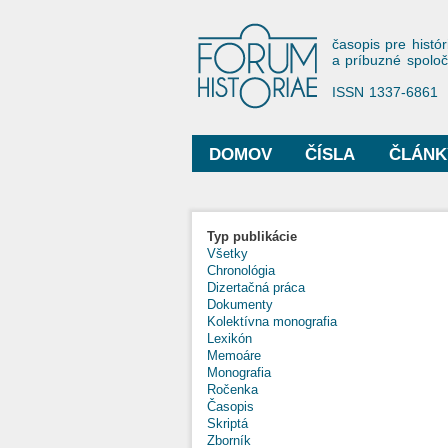
Forum His
časopis pre histór
a príbuzné spolo
ISSN 1337-6861
DOMOV
ČÍSLA
ČLÁNK
Hlavné menu
Typ publikácie
Všetky
Chronológia
Dizertačná práca
Dokumenty
Kolektívna monografia
Lexikón
Memoáre
Monografia
Ročenka
Časopis
Skriptá
Zborník