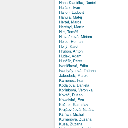
Haas Kianička, Daniel
Halász, Ivan
Hallon, Ľudovít
Hanula, Matej
Hertel, Maroš
Hetényi, Martin
Hirt, Tomáš
Hlavačková, Miriam
Holec, Roman
Hollý, Karol
Hruboň, Anton
Hudek, Adam
Hunčík, Péter
Ivaničková, Edita
Ivantyšynová, Tatiana
Jakoubek, Marek
Kamenec, Ivan
Kodajová, Daniela
Kořínková, Veronika
Kováč, Dušan
Kowalská, Eva
Kožiak, Rastislav
Krajčovičová, Natália
Kšiňan, Michal
Kumanová, Zuzana
Kusá, Zuzana