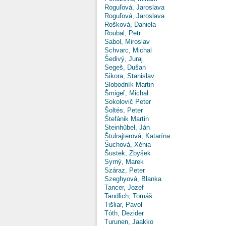
Roguľová, Jaroslava
Roguľová, Jaroslava
Rošková, Daniela
Roubal, Petr
Sabol, Miroslav
Schvarc, Michal
Šedivý, Juraj
Segeš, Dušan
Sikora, Stanislav
Slobodník Martin
Šmigeľ, Michal
Sokolovič Peter
Šoltés, Peter
Štefánik Martin
Steinhübel, Ján
Štulrajterová, Katarína
Šuchová, Xénia
Šustek, Zbyšek
Syrný, Marek
Száraz, Peter
Szeghyová, Blanka
Tancer, Jozef
Tandlich, Tomáš
Tišliar, Pavol
Tóth, Dezider
Turunen, Jaakko