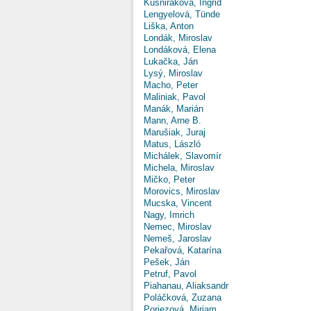
Kušniráková, Ingrid
Lengyelová, Tünde
Liška, Anton
Londák, Miroslav
Londáková, Elena
Lukačka, Ján
Lysý, Miroslav
Macho, Peter
Maliniak, Pavol
Manák, Marián
Mann, Arne B.
Marušiak, Juraj
Matus, László
Michálek, Slavomír
Michela, Miroslav
Mičko, Peter
Morovics, Miroslav
Mucska, Vincent
Nagy, Imrich
Nemec, Miroslav
Nemeš, Jaroslav
Pekařová, Katarína
Pešek, Ján
Petruf, Pavol
Piahanau, Aliaksandr
Poláčková, Zuzana
Poriezová, Miriam