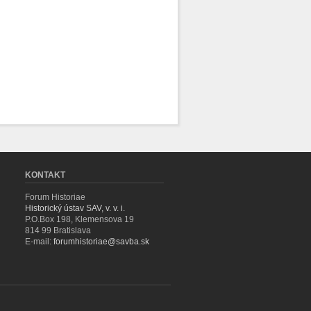
KONTAKT
Forum Historiae
Historický ústav SAV, v. v. i.
P.O.Box 198, Klemensova 19
814 99 Bratislava
E-mail:
forumhistoriae@savba.sk