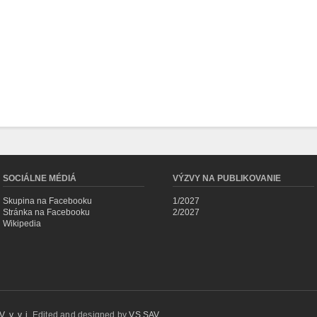
SOCIÁLNE MÉDIÁ
VÝZVY NA PUBLIKOVANIE
Skupina na Facebooku
1/2027
Stránka na Facebooku
2/2027
Wikipedia
 v. v. i.
Edited and designed by
VS SAV
.