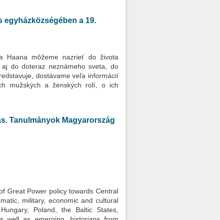
us egyházközségében a 19.
íta Haana môžeme nazrieť do života
a aj do doteraz neznámeho sveta, do
redstavuje, dostávame veľa informácií
ch mužských a ženských rolí, o ich
tas. Tanulmányok Magyarország
 of Great Power policy towards Central
atic, military, economic and cultural
Hungary, Poland, the Baltic States,
s well as emerging, historians from