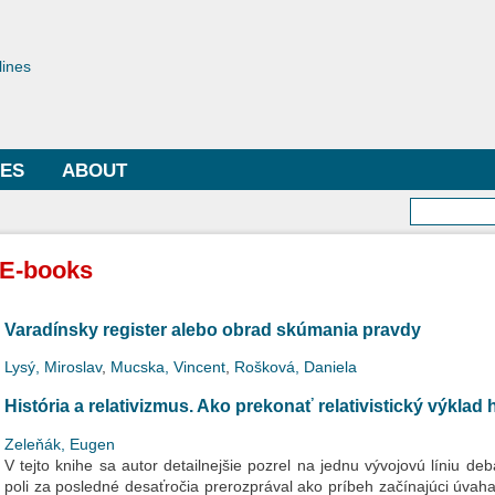
Skip to
main
toriae
content
lines
LES
ABOUT
Searc
E-books
Varadínsky register alebo obrad skúmania pravdy
Lysý, Miroslav
,
Mucska, Vincent
,
Rošková, Daniela
História a relativizmus. Ako prekonať relativistický výklad 
Zeleňák, Eugen
V tejto knihe sa autor detailnejšie pozrel na jednu vývojovú líniu debá
poli za posledné desaťročia prerozprával ako príbeh začínajúci úvahami