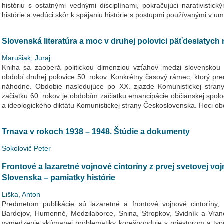
históriu s ostatnými vednými disciplínami, pokračujúci narativisti
histórie a vedúci skôr k spájaniu histórie s postupmi používanými v ume
Slovenská literatúra a moc v druhej polovici päťdesiatych
Marušiak, Juraj
Kniha sa zaoberá politickou dimenziou vzťahov medzi slovenskou 
období druhej polovice 50. rokov. Konkrétny časový rámec, ktorý pre
náhodne. Obdobie nasledujúce po XX. zjazde Komunistickej stran
začiatku 60. rokov je obdobím začiatku emancipácie občianskej spol
a ideologického diktátu Komunistickej strany Československa. Hoci ob
Trnava v rokoch 1938 – 1948. Štúdie a dokumenty
Sokolovič Peter
Frontové a lazaretné vojnové cintoríny z prvej svetovej 
Slovenska – pamiatky histórie
Liška, Anton
Predmetom publikácie sú lazaretné a frontové vojnové cintoríny
Bardejov, Humenné, Medzilaborce, Snina, Stropkov, Svidník a Vr
vymedzenie skúmanej problematiky korešponduje s priestorom a typ