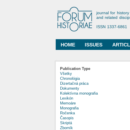
Forum His
journal for history
and related discip
ISSN 1337-6861
HOME
ISSUES
ARTIC
Main menu
Publication Type
Všetky
Chronológia
Dizertačná práca
Dokumenty
Kolektívna monografia
Lexikón
Memoáre
Monografia
Ročenka
Časopis
Skriptá
Zborník