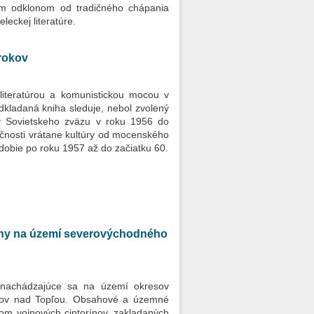
ckým odklonom od tradičného chápania
leckej literatúre.
 rokov
literatúrou a komunistickou mocou v
dkladaná kniha sleduje, nebol zvolený
y Sovietskeho zväzu v roku 1956 do
očnosti vrátane kultúry od mocenského
dobie po roku 1957 až do začiatku 60.
vojny na území severovýchodného
, nachádzajúce sa na území okresov
anov nad Topľou. Obsahové a územné
om vojnových cintorínov, zakladaných