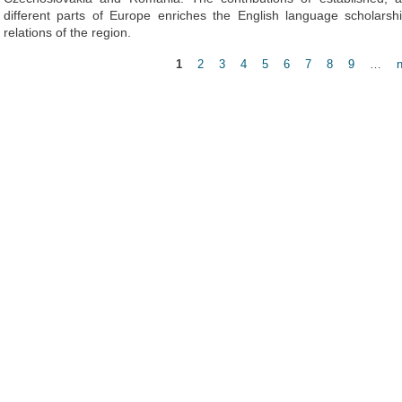
different parts of Europe enriches the English language scholarshi
relations of the region.
1
2
3
4
5
6
7
8
9
…
n
Pages