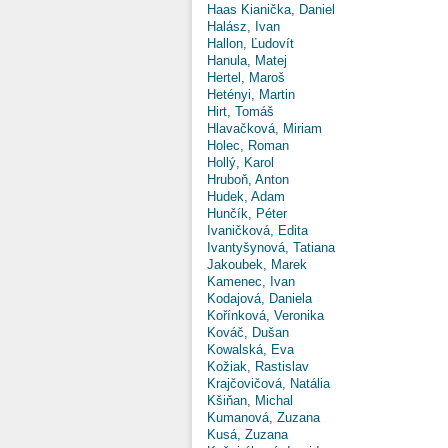
Haas Kianička, Daniel
Halász, Ivan
Hallon, Ľudovít
Hanula, Matej
Hertel, Maroš
Hetényi, Martin
Hirt, Tomáš
Hlavačková, Miriam
Holec, Roman
Hollý, Karol
Hruboň, Anton
Hudek, Adam
Hunčík, Péter
Ivaničková, Edita
Ivantyšynová, Tatiana
Jakoubek, Marek
Kamenec, Ivan
Kodajová, Daniela
Kořínková, Veronika
Kováč, Dušan
Kowalská, Eva
Kožiak, Rastislav
Krajčovičová, Natália
Kšiňan, Michal
Kumanová, Zuzana
Kusá, Zuzana