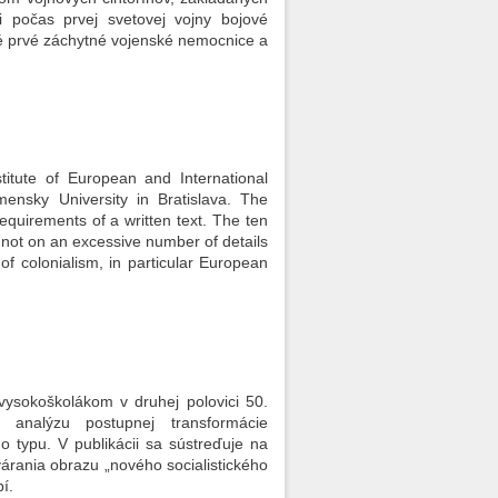
i počas prvej svetovej vojny bojové
né prvé záchytné vojenské nemocnice a
titute of European and International
ensky University in Bratislava. The
equirements of a written text. The ten
s, not on an excessive number of details
f colonialism, in particular European
vysokoškolákom v druhej polovici 50.
ckú analýzu postupnej transformácie
o typu. V publikácii sa sústreďuje na
árania obrazu „nového socialistického
í.