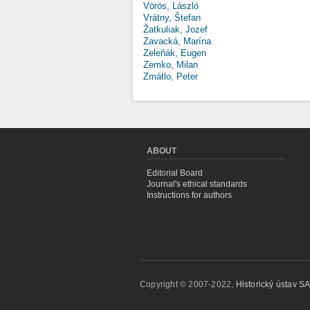
Vörös, László
Vrátny, Štefan
Žatkuliak, Jozef
Zavacká, Marína
Zeleňák, Eugen
Zemko, Milan
Zmátlo, Peter
ABOUT
Editorial Board
Journal's ethical standards
Instructions for authors
Copyright © 2007-2022,
Historický ústav SAV,