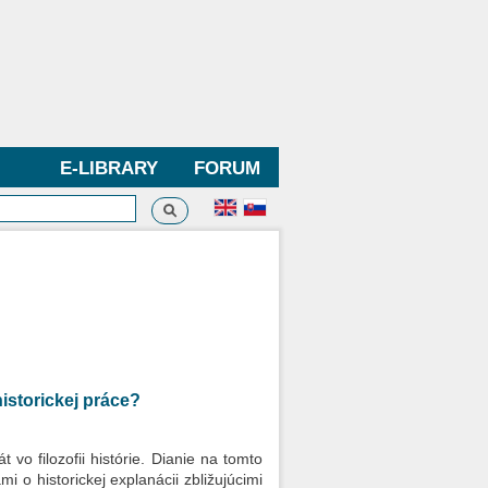
E-LIBRARY
FORUM
Search
h form
historickej práce?
t vo filozofii histórie. Dianie na tomto
 o historickej explanácii zbližujúcimi