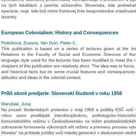
na tých lokalitách z územia súčasného Slovenska, kde prebiehal
operácie, resp. kde boli mimo frontovej línie bezprostredne zriaďova
lazarety.
European Colonialism: History and Consequences
Poláčková, Zuzana
,
Van Duin, Pieter C.
This publication is based on a series of lectures given at the Ins
Relations in the Faculty of Social and Economic Sciences of Kom
language style used for the lectures has been modified to meet the r
chapters of this publication are relatively short. The idea was to focu
and historical facts but on some crucial features and consequences o
attitudes and ideas in the colonial context.
Príliš skoré predjarie: Slovenskí študenti v roku 1956
Marušiak, Juraj
Na pozadí študentských protestov v máji 1956 a politiky KSČ voči 
rokov autor predkladá interdisciplinárnu, politologicko-histori
komunistického režimu v Československu na režim poststalinistickéh
zobrazenie formovania výkonných elít režimu a premeny procesu vytv
človeka“ na príklade politiky voči mladej generácii v sledovanom obdob