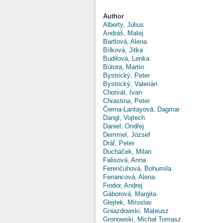
Author
Alberty, Július
Andráš, Matej
Bartlová, Alena
Bílková, Jitka
Budilová, Lenka
Bútora, Martin
Bystrický, Peter
Bystrický, Valerián
Chorvát, Ivan
Chrastina, Peter
Čierna-Lantayová, Dagmar
Dangl, Vojtech
Daniel, Ondřej
Demmel, József
Dráľ, Peter
Ducháček, Milan
Falisová, Anna
Ferenčuhová, Bohumila
Feriancová, Alena
Findor, Andrej
Gáborová, Margita
Glejtek, Miroslav
Gniazdowski, Mateusz
Gronowski, Michał Tomasz