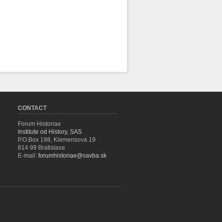
CONTACT
Forum Historiae
Institute od History, SAS
P.O.Box 198, Klemensova 19
814 99 Bratislava
E-mail:
forumhistoriae@savba.sk