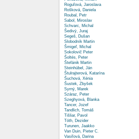
Roguľová, Jaroslava
Rošková, Daniela
Roubal, Petr
Sabol, Miroslav
Schvarc, Michal
Šedivý, Juraj
Segeš, Dušan
Slobodník Martin
Šmigeľ, Michal
Sokolovič Peter
Šoltés, Peter
Štefánik Martin
Steinhübel, Ján
Štulrajterová, Katarína
Šuchová, Xénia
Šustek, Zbyšek
Syrný, Marek
Száraz, Peter
Szeghyová, Blanka
Tancer, Jozef
Tandlich, Tomáš
Tišliar, Pavol
Tóth, Dezider
Turunen, Jaakko
Van Duin, Pieter C.
Vasiľová, Darina