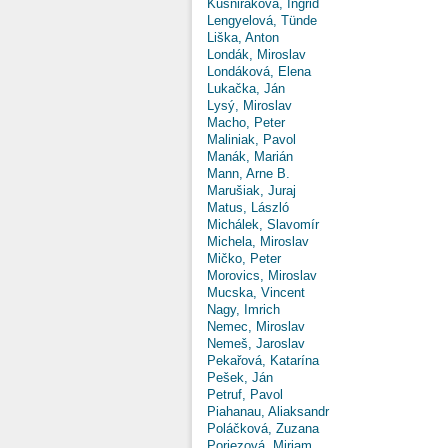
Kušniráková, Ingrid
Lengyelová, Tünde
Liška, Anton
Londák, Miroslav
Londáková, Elena
Lukačka, Ján
Lysý, Miroslav
Macho, Peter
Maliniak, Pavol
Manák, Marián
Mann, Arne B.
Marušiak, Juraj
Matus, László
Michálek, Slavomír
Michela, Miroslav
Mičko, Peter
Morovics, Miroslav
Mucska, Vincent
Nagy, Imrich
Nemec, Miroslav
Nemeš, Jaroslav
Pekařová, Katarína
Pešek, Ján
Petruf, Pavol
Piahanau, Aliaksandr
Poláčková, Zuzana
Poriezová, Miriam