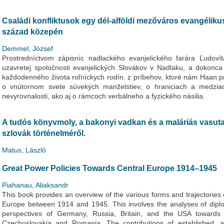
Családi konfliktusok egy dél-alföldi mezőváros evangélik
század közepén
Demmel, József
Prostredníctvom zápisníc nadlackého evanjelického farára Ľudov
uzavretej spoločnosti evanjelických Slovákov v Nadlaku, a dokonc
každodenného života roľníckych rodín. z príbehov, ktoré nám Haan p
o vnútornom svete súvekých manželstiev, o hraniciach a medzia
nevyrovnalosti, ako aj o rámcoch verbálneho a fyzického násilia.
A tudós könyvmoly, a bakonyi vadkan és a maláriás vasu
szlovák történelméről.
Matus, László
Great Power Policies Towards Central Europe 1914–1945
Piahanau, Aliaksandr
This book provides an overview of the various forms and trajectories
Europe between 1914 and 1945. This involves the analyses of diplom
perspectives of Germany, Russia, Britain, and the USA towards 
Czechoslovakia and Romania. The contributions of established, a