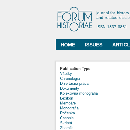
Forum His
journal for history
and related discip
ISSN 1337-6861
HOME
ISSUES
ARTIC
Main menu
Publication Type
Všetky
Chronológia
Dizertačná práca
Dokumenty
Kolektívna monografia
Lexikón
Memoáre
Monografia
Ročenka
Časopis
Skriptá
Zborník