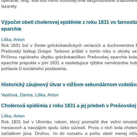
operácie, resp. kde boli mimo frontovej línie bezprostredne zriaďova
lazarety.
Výpočet obetí cholerovej epidémie z roku 1831 vo farnost
eparchie
Liška, Anton
Rok 1831 bol v živote gréckokatolíckych veriacich a duchovenstva
Prešovský biskup Gregor Tarkovic prišiel v tomto roku o stovky v
Príčinou rapídneho úbytku gréckokatolíkov Prešovskej eparchie bol
eparchie prepukla v júni 1831 a nasledujúce týždne nemilosrdne hubi
pohlavia či sociálneho postavenia.
Historický záujmový útvar v nižšom sekundárnom vzdeláv
Vasiľová, Darina
,
Liška, Anton
Cholerová epidémia z roku 1831 a jej priebeh v Prešovskej
Liška, Anton
Rok 1831 bol v Uhorsku rokom, ktorý poznačili dve veľmi smutné 
mesiacoch a navzájom spolu úzko súviseli. Prvou z nich bola cholero
začiatkom júna. Druhou, čo do rozsahu a počtu obetí menej niči