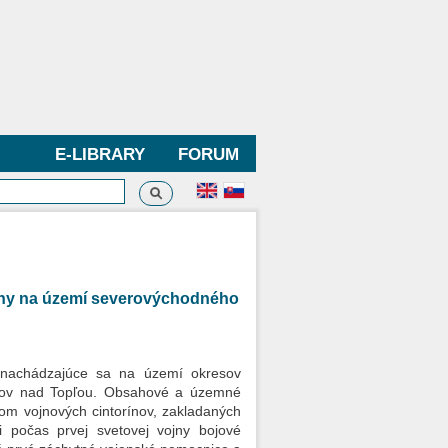
E-LIBRARY
FORUM
Search
h form
vojny na území severovýchodného
, nachádzajúce sa na území okresov
anov nad Topľou. Obsahové a územné
om vojnových cintorínov, zakladaných
i počas prvej svetovej vojny bojové