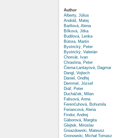
Author
Alberty, Július
Andráš, Matej
Bartlová, Alena
Bílková, Jitka
Budilová, Lenka
Bútora, Martin
Bystrický, Peter
Bystrický, Valerián
Chorvát, Ivan
Chrastina, Peter
Čierna-Lantayová, Dagmar
Dangl, Vojtech
Daniel, Ondřej
Demmel, József
Dráľ, Peter
Ducháček, Milan
Falisová, Anna
Ferenčuhová, Bohumila
Feriancová, Alena
Findor, Andrej
Gáborová, Margita
Glejtek, Miroslav
Gniazdowski, Mateusz
Gronowski, Michał Tomasz