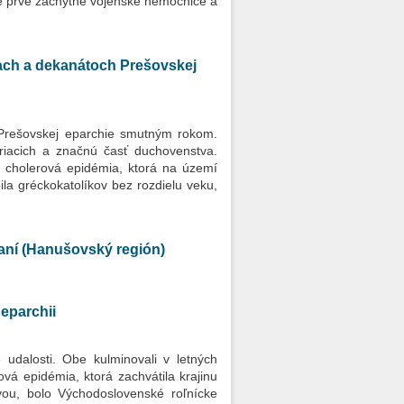
né prvé záchytné vojenské nemocnice a
iach a dekanátoch Prešovskej
 Prešovskej eparchie smutným rokom.
eriacich a značnú časť duchovenstva.
a cholerová epidémia, ktorá na území
la gréckokatolíkov bez rozdielu veku,
aní (Hanušovský región)
 eparchii
udalosti. Obe kulminovali v letných
vá epidémia, ktorá zachvátila krajinu
vou, bolo Východoslovenské roľnícke