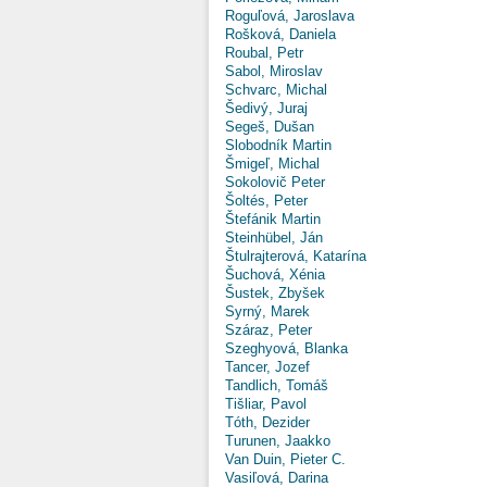
Roguľová, Jaroslava
Rošková, Daniela
Roubal, Petr
Sabol, Miroslav
Schvarc, Michal
Šedivý, Juraj
Segeš, Dušan
Slobodník Martin
Šmigeľ, Michal
Sokolovič Peter
Šoltés, Peter
Štefánik Martin
Steinhübel, Ján
Štulrajterová, Katarína
Šuchová, Xénia
Šustek, Zbyšek
Syrný, Marek
Száraz, Peter
Szeghyová, Blanka
Tancer, Jozef
Tandlich, Tomáš
Tišliar, Pavol
Tóth, Dezider
Turunen, Jaakko
Van Duin, Pieter C.
Vasiľová, Darina