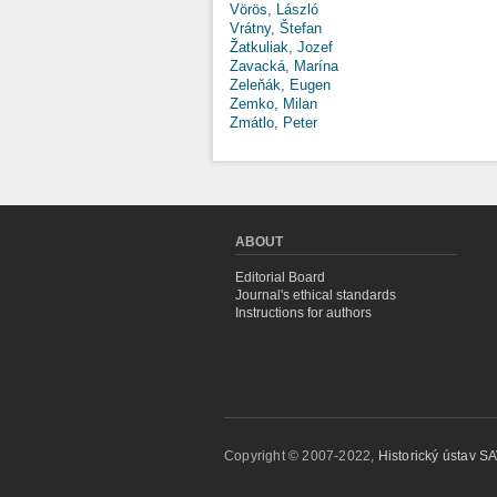
Vörös, László
Vrátny, Štefan
Žatkuliak, Jozef
Zavacká, Marína
Zeleňák, Eugen
Zemko, Milan
Zmátlo, Peter
ABOUT
Editorial Board
Journal's ethical standards
Instructions for authors
Copyright © 2007-2022,
Historický ústav SAV,