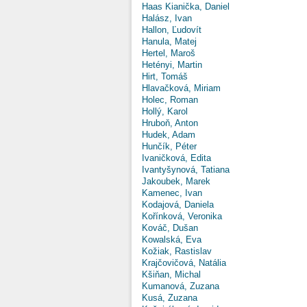
Haas Kianička, Daniel
Halász, Ivan
Hallon, Ľudovít
Hanula, Matej
Hertel, Maroš
Hetényi, Martin
Hirt, Tomáš
Hlavačková, Miriam
Holec, Roman
Hollý, Karol
Hruboň, Anton
Hudek, Adam
Hunčík, Péter
Ivaničková, Edita
Ivantyšynová, Tatiana
Jakoubek, Marek
Kamenec, Ivan
Kodajová, Daniela
Kořínková, Veronika
Kováč, Dušan
Kowalská, Eva
Kožiak, Rastislav
Krajčovičová, Natália
Kšiňan, Michal
Kumanová, Zuzana
Kusá, Zuzana