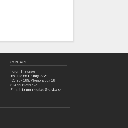
CONTACT
Forum Historiae
Institute od History, SAS
P.O.Box 198, Klemensova 19
814 99 Bratislava
E-mail:
forumhistoriae@savba.sk