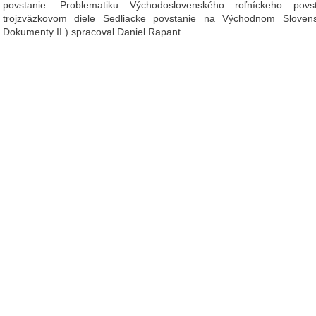
povstanie. Problematiku Východoslovenského roľníckeho pov
trojzväzkovom diele Sedliacke povstanie na Východnom Slovens
Dokumenty II.) spracoval Daniel Rapant.