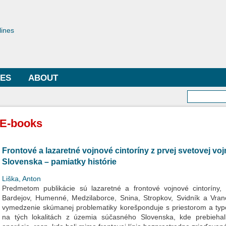
Skip to
main
toriae
content
lines
LES
ABOUT
Searc
E-books
Frontové a lazaretné vojnové cintoríny z prvej svetovej 
Slovenska – pamiatky histórie
Liška, Anton
Predmetom publikácie sú lazaretné a frontové vojnové cintoríny
Bardejov, Humenné, Medzilaborce, Snina, Stropkov, Svidník a Vr
vymedzenie skúmanej problematiky korešponduje s priestorom a typ
na tých lokalitách z územia súčasného Slovenska, kde prebiehal