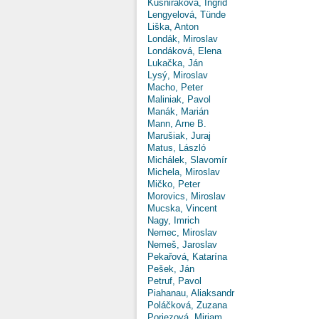
Kušniráková, Ingrid
Lengyelová, Tünde
Liška, Anton
Londák, Miroslav
Londáková, Elena
Lukačka, Ján
Lysý, Miroslav
Macho, Peter
Maliniak, Pavol
Manák, Marián
Mann, Arne B.
Marušiak, Juraj
Matus, László
Michálek, Slavomír
Michela, Miroslav
Mičko, Peter
Morovics, Miroslav
Mucska, Vincent
Nagy, Imrich
Nemec, Miroslav
Nemeš, Jaroslav
Pekařová, Katarína
Pešek, Ján
Petruf, Pavol
Piahanau, Aliaksandr
Poláčková, Zuzana
Poriezová, Miriam