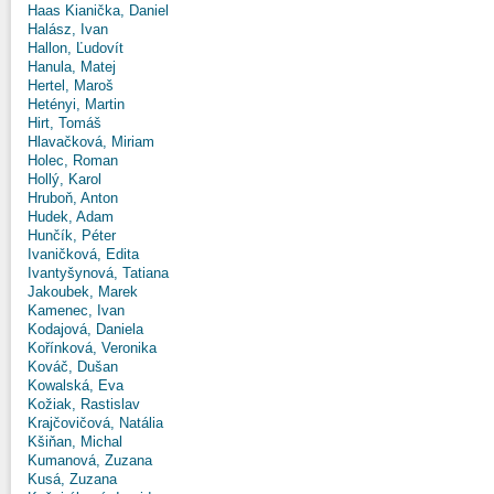
Haas Kianička, Daniel
Halász, Ivan
Hallon, Ľudovít
Hanula, Matej
Hertel, Maroš
Hetényi, Martin
Hirt, Tomáš
Hlavačková, Miriam
Holec, Roman
Hollý, Karol
Hruboň, Anton
Hudek, Adam
Hunčík, Péter
Ivaničková, Edita
Ivantyšynová, Tatiana
Jakoubek, Marek
Kamenec, Ivan
Kodajová, Daniela
Kořínková, Veronika
Kováč, Dušan
Kowalská, Eva
Kožiak, Rastislav
Krajčovičová, Natália
Kšiňan, Michal
Kumanová, Zuzana
Kusá, Zuzana