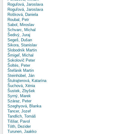
Roguľová, Jaroslava
Roguľová, Jaroslava
Rošková, Daniela
Roubal, Petr
Sabol, Miroslav
Schvarc, Michal
Šedivý, Juraj
Segeš, Dušan
Sikora, Stanislav
Slobodník Martin
Šmigeľ, Michal
Sokolovič Peter
Šoltés, Peter
Štefánik Martin
Steinhübel, Ján
Štulrajterová, Katarína
Šuchová, Xénia
Šustek, Zbyšek
Syrný, Marek
Száraz, Peter
Szeghyová, Blanka
Tancer, Jozef
Tandlich, Tomáš
Tišliar, Pavol
Tóth, Dezider
Turunen, Jaakko