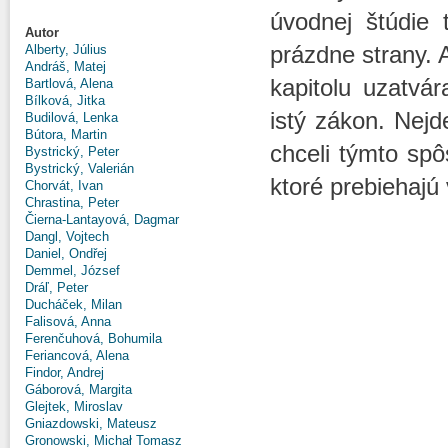
úvodnej štúdie 
Autor
prázdne strany. 
Alberty, Július
Andráš, Matej
kapitolu uzatvá
Bartlová, Alena
Bílková, Jitka
istý zákon. Nejd
Budilová, Lenka
Bútora, Martin
chceli týmto spô
Bystrický, Peter
Bystrický, Valerián
ktoré prebiehajú
Chorvát, Ivan
Chrastina, Peter
Čierna-Lantayová, Dagmar
Dangl, Vojtech
Daniel, Ondřej
Demmel, József
Dráľ, Peter
Ducháček, Milan
Falisová, Anna
Ferenčuhová, Bohumila
Feriancová, Alena
Findor, Andrej
Gáborová, Margita
Glejtek, Miroslav
Gniazdowski, Mateusz
Gronowski, Michał Tomasz