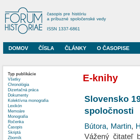
Sko
na
Forum Historiae
časopis pre históriu
hla
a príbuzné spoločenské vedy
obs
ISSN 1337-6861
DOMOV
ČÍSLA
ČLÁNKY
O ČASOPISE
Hlavné menu
Typ publikácie
E-knihy
Všetky
Chronológia
Dizertačná práca
Dokumenty
Slovensko 19
Kolektívna monografia
Lexikón
spoločnosti
Memoáre
Monografia
Ročenka
Bútora, Martin
,
H
Časopis
Skriptá
Vážený čitateľ 
Zborník