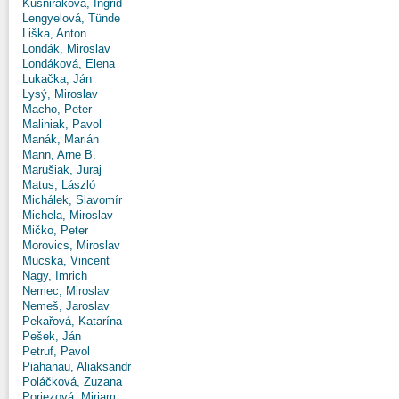
Kušniráková, Ingrid
Lengyelová, Tünde
Liška, Anton
Londák, Miroslav
Londáková, Elena
Lukačka, Ján
Lysý, Miroslav
Macho, Peter
Maliniak, Pavol
Manák, Marián
Mann, Arne B.
Marušiak, Juraj
Matus, László
Michálek, Slavomír
Michela, Miroslav
Mičko, Peter
Morovics, Miroslav
Mucska, Vincent
Nagy, Imrich
Nemec, Miroslav
Nemeš, Jaroslav
Pekařová, Katarína
Pešek, Ján
Petruf, Pavol
Piahanau, Aliaksandr
Poláčková, Zuzana
Poriezová, Miriam