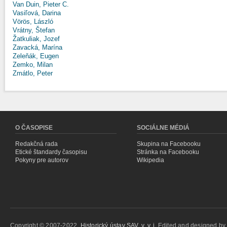
Van Duin, Pieter C.
Vasiľová, Darina
Vörös, László
Vrátny, Štefan
Žatkuliak, Jozef
Zavacká, Marína
Zeleňák, Eugen
Zemko, Milan
Zmátlo, Peter
O ČASOPISE
SOCIÁLNE MÉDIÁ
Redakčná rada
Skupina na Facebooku
Etické štandardy časopisu
Stránka na Facebooku
Pokyny pre autorov
Wikipedia
Copyright © 2007-2022,
Historický ústav SAV, v. v. i.
Edited and designed b