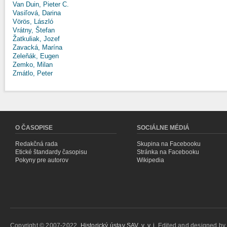
Van Duin, Pieter C.
Vasiľová, Darina
Vörös, László
Vrátny, Štefan
Žatkuliak, Jozef
Zavacká, Marína
Zeleňák, Eugen
Zemko, Milan
Zmátlo, Peter
O ČASOPISE
SOCIÁLNE MÉDIÁ
Redakčná rada
Skupina na Facebooku
Etické štandardy časopisu
Stránka na Facebooku
Pokyny pre autorov
Wikipedia
Copyright © 2007-2022,
Historický ústav SAV, v. v. i.
Edited and designed b