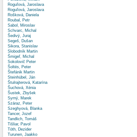
Roguľová, Jaroslava
Roguľová, Jaroslava
Rošková, Daniela
Roubal, Petr
Sabol, Miroslav
Schvarc, Michal
Šedivý, Juraj
Segeš, Dušan
Sikora, Stanislav
Slobodník Martin
Šmigeľ, Michal
Sokolovič Peter
Šoltés, Peter
Štefánik Martin
Steinhübel, Ján
Štulrajterová, Katarína
Šuchová, Xénia
Šustek, Zbyšek
Syrný, Marek
Száraz, Peter
Szeghyová, Blanka
Tancer, Jozef
Tandlich, Tomáš
Tišliar, Pavol
Tóth, Dezider
Turunen, Jaakko