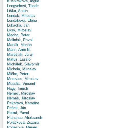
Kušniráková, Ingrid
Lengyelová, Tünde
Liška, Anton
Londák, Miroslav
Londáková, Elena
Lukačka, Ján
Lysý, Miroslav
Macho, Peter
Maliniak, Pavol
Manák, Marián
Mann, Arne B.
Marušiak, Juraj
Matus, László
Michálek, Slavomír
Michela, Miroslav
Mičko, Peter
Morovics, Miroslav
Mucska, Vincent
Nagy, Imrich
Nemec, Miroslav
Nemeš, Jaroslav
Pekařová, Katarína
Pešek, Ján
Petruf, Pavol
Piahanau, Aliaksandr
Poláčková, Zuzana
Poriezová, Miriam