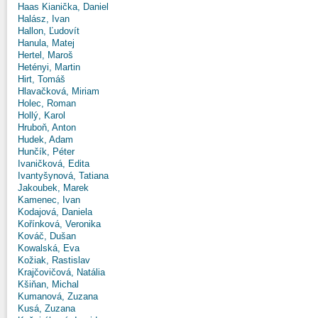
Haas Kianička, Daniel
Halász, Ivan
Hallon, Ľudovít
Hanula, Matej
Hertel, Maroš
Hetényi, Martin
Hirt, Tomáš
Hlavačková, Miriam
Holec, Roman
Hollý, Karol
Hruboň, Anton
Hudek, Adam
Hunčík, Péter
Ivaničková, Edita
Ivantyšynová, Tatiana
Jakoubek, Marek
Kamenec, Ivan
Kodajová, Daniela
Kořínková, Veronika
Kováč, Dušan
Kowalská, Eva
Kožiak, Rastislav
Krajčovičová, Natália
Kšiňan, Michal
Kumanová, Zuzana
Kusá, Zuzana