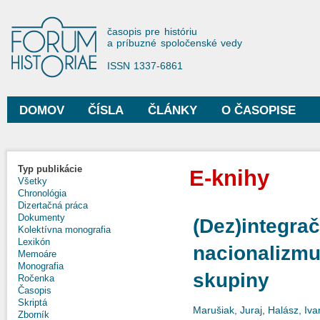
Sko
na
Forum Historiae
časopis pre históriu
hla
a príbuzné spoločenské vedy
obs
ISSN 1337-6861
DOMOV
ČÍSLA
ČLÁNKY
O ČASOPISE
Hlavné menu
Typ publikácie
E-knihy
Všetky
Chronológia
Dizertačná práca
Dokumenty
(Dez)integra
Kolektívna monografia
Lexikón
nacionalizmu
Memoáre
Monografia
skupiny
Ročenka
Časopis
Skriptá
Marušiak, Juraj
,
Halász, Iva
Zborník