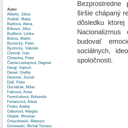
Bezprostredne 
Autor
širšie chápaný r
Alberty, Július
Andráš, Matej
dôsledku ktore
Bartlová, Alena
Bílková, Jitka
Nacionalizmus 
Budilová, Lenka
Bútora, Martin
budovať emoci
Bystrický, Peter
Bystrický, Valerián
sociálnych, ide
Chorvát, Ivan
Chrastina, Peter
spoločnosti.
Čierna-Lantayová, Dagmar
Dangl, Vojtech
Daniel, Ondřej
Demmel, József
Dráľ, Peter
Ducháček, Milan
Falisová, Anna
Ferenčuhová, Bohumila
Feriancová, Alena
Findor, Andrej
Gáborová, Margita
Glejtek, Miroslav
Gniazdowski, Mateusz
Gronowski, Michał Tomasz