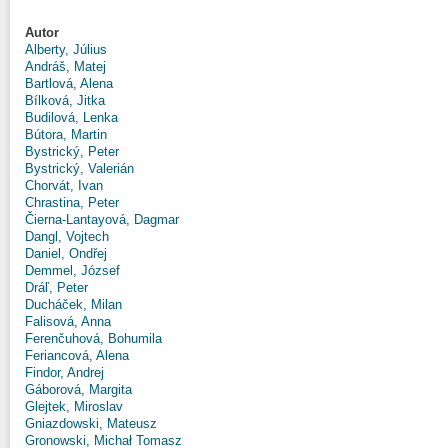
Autor
Alberty, Július
Andráš, Matej
Bartlová, Alena
Bílková, Jitka
Budilová, Lenka
Bútora, Martin
Bystrický, Peter
Bystrický, Valerián
Chorvát, Ivan
Chrastina, Peter
Čierna-Lantayová, Dagmar
Dangl, Vojtech
Daniel, Ondřej
Demmel, József
Dráľ, Peter
Ducháček, Milan
Falisová, Anna
Ferenčuhová, Bohumila
Feriancová, Alena
Findor, Andrej
Gáborová, Margita
Glejtek, Miroslav
Gniazdowski, Mateusz
Gronowski, Michał Tomasz