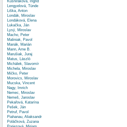
Kušniráková, Ingrid
Lengyelová, Tünde
Liška, Anton
Londák, Miroslav
Londáková, Elena
Lukačka, Ján
Lysý, Miroslav
Macho, Peter
Maliniak, Pavol
Manák, Marián
Mann, Arne B.
Marušiak, Juraj
Matus, László
Michálek, Slavomír
Michela, Miroslav
Mičko, Peter
Morovics, Miroslav
Mucska, Vincent
Nagy, Imrich
Nemec, Miroslav
Nemeš, Jaroslav
Pekařová, Katarína
Pešek, Ján
Petruf, Pavol
Piahanau, Aliaksandr
Poláčková, Zuzana
Poriezová, Miriam