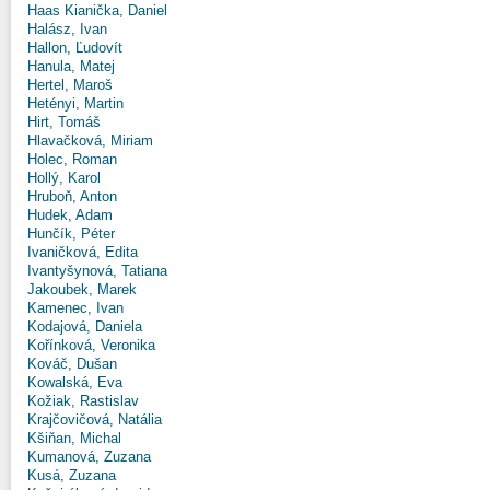
Haas Kianička, Daniel
Halász, Ivan
Hallon, Ľudovít
Hanula, Matej
Hertel, Maroš
Hetényi, Martin
Hirt, Tomáš
Hlavačková, Miriam
Holec, Roman
Hollý, Karol
Hruboň, Anton
Hudek, Adam
Hunčík, Péter
Ivaničková, Edita
Ivantyšynová, Tatiana
Jakoubek, Marek
Kamenec, Ivan
Kodajová, Daniela
Kořínková, Veronika
Kováč, Dušan
Kowalská, Eva
Kožiak, Rastislav
Krajčovičová, Natália
Kšiňan, Michal
Kumanová, Zuzana
Kusá, Zuzana