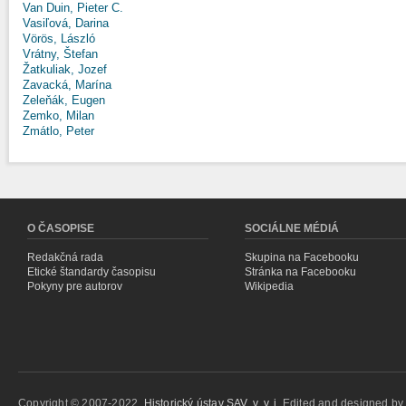
Van Duin, Pieter C.
Vasiľová, Darina
Vörös, László
Vrátny, Štefan
Žatkuliak, Jozef
Zavacká, Marína
Zeleňák, Eugen
Zemko, Milan
Zmátlo, Peter
O ČASOPISE
SOCIÁLNE MÉDIÁ
Redakčná rada
Skupina na Facebooku
Etické štandardy časopisu
Stránka na Facebooku
Pokyny pre autorov
Wikipedia
Copyright © 2007-2022,
Historický ústav SAV, v. v. i.
Edited and designed b