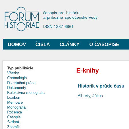
Sko
na
Forum Historiae
časopis pre históriu
hla
a príbuzné spoločenské vedy
obs
ISSN 1337-6861
DOMOV
ČÍSLA
ČLÁNKY
O ČASOPISE
Hlavné menu
Typ publikácie
E-knihy
Všetky
Chronológia
Dizertačná práca
Historik v prúde času
Dokumenty
Kolektívna monografia
Alberty, Július
Lexikón
Memoáre
Monografia
Ročenka
Časopis
Skriptá
Zborník