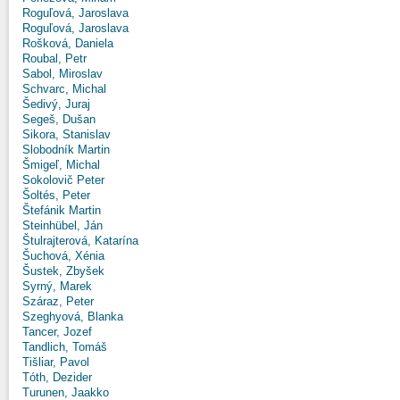
Roguľová, Jaroslava
Roguľová, Jaroslava
Rošková, Daniela
Roubal, Petr
Sabol, Miroslav
Schvarc, Michal
Šedivý, Juraj
Segeš, Dušan
Sikora, Stanislav
Slobodník Martin
Šmigeľ, Michal
Sokolovič Peter
Šoltés, Peter
Štefánik Martin
Steinhübel, Ján
Štulrajterová, Katarína
Šuchová, Xénia
Šustek, Zbyšek
Syrný, Marek
Száraz, Peter
Szeghyová, Blanka
Tancer, Jozef
Tandlich, Tomáš
Tišliar, Pavol
Tóth, Dezider
Turunen, Jaakko