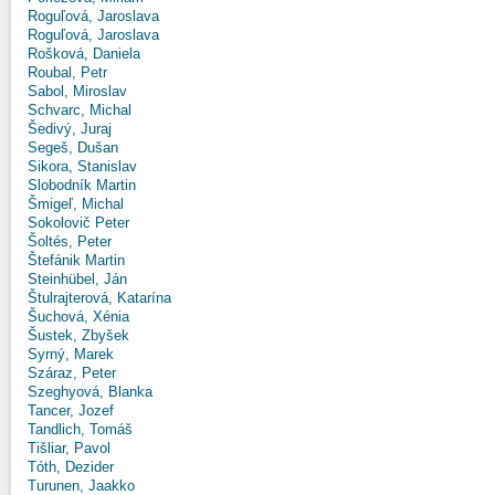
Roguľová, Jaroslava
Roguľová, Jaroslava
Rošková, Daniela
Roubal, Petr
Sabol, Miroslav
Schvarc, Michal
Šedivý, Juraj
Segeš, Dušan
Sikora, Stanislav
Slobodník Martin
Šmigeľ, Michal
Sokolovič Peter
Šoltés, Peter
Štefánik Martin
Steinhübel, Ján
Štulrajterová, Katarína
Šuchová, Xénia
Šustek, Zbyšek
Syrný, Marek
Száraz, Peter
Szeghyová, Blanka
Tancer, Jozef
Tandlich, Tomáš
Tišliar, Pavol
Tóth, Dezider
Turunen, Jaakko