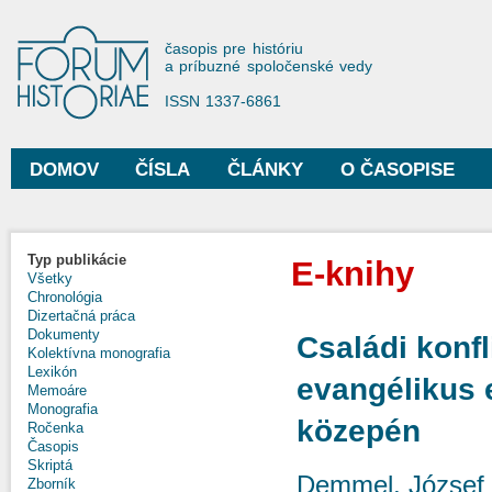
Sko
na
Forum Historiae
časopis pre históriu
hla
a príbuzné spoločenské vedy
obs
ISSN 1337-6861
DOMOV
ČÍSLA
ČLÁNKY
O ČASOPISE
Hlavné menu
Typ publikácie
E-knihy
Všetky
Chronológia
Dizertačná práca
Dokumenty
Családi konfl
Kolektívna monografia
Lexikón
evangélikus 
Memoáre
Monografia
közepén
Ročenka
Časopis
Skriptá
Demmel, József
Zborník