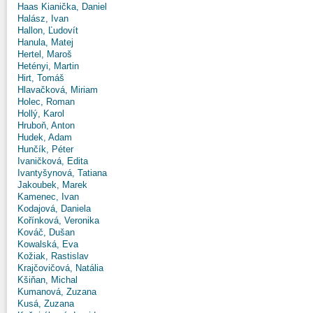
Haas Kianička, Daniel
Halász, Ivan
Hallon, Ľudovít
Hanula, Matej
Hertel, Maroš
Hetényi, Martin
Hirt, Tomáš
Hlavačková, Miriam
Holec, Roman
Hollý, Karol
Hruboň, Anton
Hudek, Adam
Hunčík, Péter
Ivaničková, Edita
Ivantyšynová, Tatiana
Jakoubek, Marek
Kamenec, Ivan
Kodajová, Daniela
Kořínková, Veronika
Kováč, Dušan
Kowalská, Eva
Kožiak, Rastislav
Krajčovičová, Natália
Kšiňan, Michal
Kumanová, Zuzana
Kusá, Zuzana