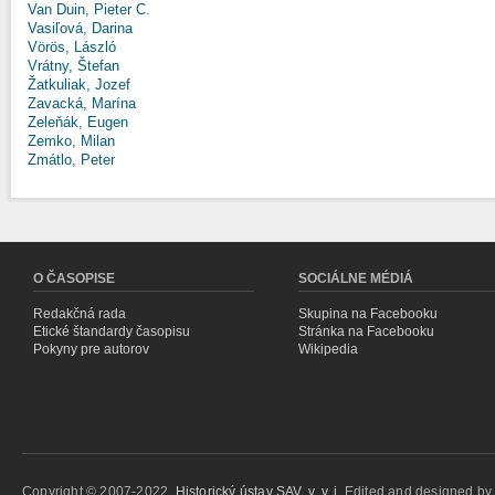
Van Duin, Pieter C.
Vasiľová, Darina
Vörös, László
Vrátny, Štefan
Žatkuliak, Jozef
Zavacká, Marína
Zeleňák, Eugen
Zemko, Milan
Zmátlo, Peter
O ČASOPISE
SOCIÁLNE MÉDIÁ
Redakčná rada
Skupina na Facebooku
Etické štandardy časopisu
Stránka na Facebooku
Pokyny pre autorov
Wikipedia
Copyright © 2007-2022,
Historický ústav SAV, v. v. i.
Edited and designed b