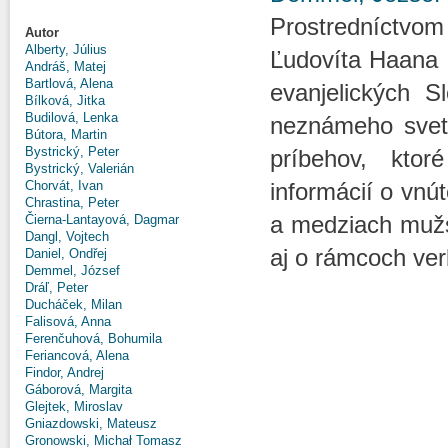
Prostredníctvo
Autor
Alberty, Július
Ľudovíta Haana 
Andráš, Matej
Bartlová, Alena
evanjelických 
Bílková, Jitka
Budilová, Lenka
neznámeho sveta
Bútora, Martin
Bystrický, Peter
príbehov, kto
Bystrický, Valerián
Chorvát, Ivan
informácií o vnú
Chrastina, Peter
a medziach mužsk
Čierna-Lantayová, Dagmar
Dangl, Vojtech
aj o rámcoch ver
Daniel, Ondřej
Demmel, József
Dráľ, Peter
Ducháček, Milan
Falisová, Anna
Ferenčuhová, Bohumila
Feriancová, Alena
Findor, Andrej
Gáborová, Margita
Glejtek, Miroslav
Gniazdowski, Mateusz
Gronowski, Michał Tomasz