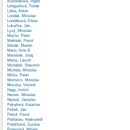
Kušniráková, Ingrid
Lengyelová, Tünde
Liška, Anton
Londák, Miroslav
Londáková, Elena
Lukačka, Ján
Lysý, Miroslav
Macho, Peter
Maliniak, Pavol
Manák, Marián
Mann, Arne B.
Marušiak, Juraj
Matus, László
Michálek, Slavomír
Michela, Miroslav
Mičko, Peter
Morovics, Miroslav
Mucska, Vincent
Nagy, Imrich
Nemec, Miroslav
Nemeš, Jaroslav
Pekařová, Katarína
Pešek, Ján
Petruf, Pavol
Piahanau, Aliaksandr
Poláčková, Zuzana
Poriezová, Miriam