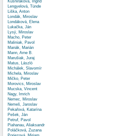
Kušniráková, Ingrid
Lengyelová, Tünde
Liška, Anton
Londák, Miroslav
Londáková, Elena
Lukačka, Ján
Lysý, Miroslav
Macho, Peter
Maliniak, Pavol
Manák, Marián
Mann, Arne B.
Marušiak, Juraj
Matus, László
Michálek, Slavomír
Michela, Miroslav
Mičko, Peter
Morovics, Miroslav
Mucska, Vincent
Nagy, Imrich
Nemec, Miroslav
Nemeš, Jaroslav
Pekařová, Katarína
Pešek, Ján
Petruf, Pavol
Piahanau, Aliaksandr
Poláčková, Zuzana
Poriezová, Miriam