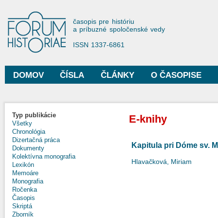
Sko
na
Forum Historiae
časopis pre históriu
hla
a príbuzné spoločenské vedy
obs
ISSN 1337-6861
DOMOV
ČÍSLA
ČLÁNKY
O ČASOPISE
Hlavné menu
Typ publikácie
E-knihy
Všetky
Chronológia
Dizertačná práca
Kapitula pri Dóme sv. Ma
Dokumenty
Kolektívna monografia
Hlavačková, Miriam
Lexikón
Memoáre
Monografia
Ročenka
Časopis
Skriptá
Zborník