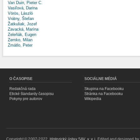
Van Duin, Pieter C.
Vasiľová, Darina
Vörös, László
Vrátny, Štefan
Žatkuliak, Jozef
Zavacká, Marína
Zeleňák, Eugen
Zemko, Milan
Zmátlo, Peter
O ČASOPISE
SOCIÁLNE MÉDIÁ
Redakčná rada
Skupina na Facebooku
Etické štandardy časopisu
Stránka na Facebooku
Pokyny pre autorov
Wikipedia
Copyright © 2007-2022,
Historický ústav SAV, v. v. i.
Edited and designed b