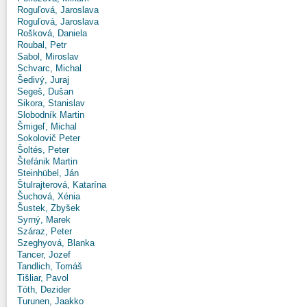
Roguľová, Jaroslava
Roguľová, Jaroslava
Rošková, Daniela
Roubal, Petr
Sabol, Miroslav
Schvarc, Michal
Šedivý, Juraj
Segeš, Dušan
Sikora, Stanislav
Slobodník Martin
Šmigeľ, Michal
Sokolovič Peter
Šoltés, Peter
Štefánik Martin
Steinhübel, Ján
Štulrajterová, Katarína
Šuchová, Xénia
Šustek, Zbyšek
Syrný, Marek
Száraz, Peter
Szeghyová, Blanka
Tancer, Jozef
Tandlich, Tomáš
Tišliar, Pavol
Tóth, Dezider
Turunen, Jaakko