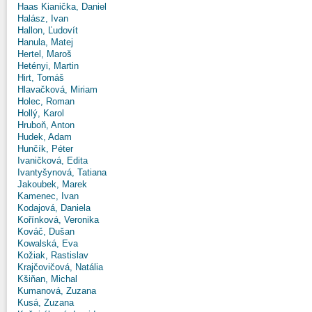
Haas Kianička, Daniel
Halász, Ivan
Hallon, Ľudovít
Hanula, Matej
Hertel, Maroš
Hetényi, Martin
Hirt, Tomáš
Hlavačková, Miriam
Holec, Roman
Hollý, Karol
Hruboň, Anton
Hudek, Adam
Hunčík, Péter
Ivaničková, Edita
Ivantyšynová, Tatiana
Jakoubek, Marek
Kamenec, Ivan
Kodajová, Daniela
Kořínková, Veronika
Kováč, Dušan
Kowalská, Eva
Kožiak, Rastislav
Krajčovičová, Natália
Kšiňan, Michal
Kumanová, Zuzana
Kusá, Zuzana