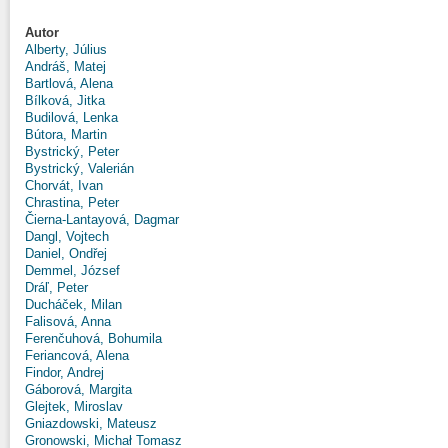
Autor
Alberty, Július
Andráš, Matej
Bartlová, Alena
Bílková, Jitka
Budilová, Lenka
Bútora, Martin
Bystrický, Peter
Bystrický, Valerián
Chorvát, Ivan
Chrastina, Peter
Čierna-Lantayová, Dagmar
Dangl, Vojtech
Daniel, Ondřej
Demmel, József
Dráľ, Peter
Ducháček, Milan
Falisová, Anna
Ferenčuhová, Bohumila
Feriancová, Alena
Findor, Andrej
Gáborová, Margita
Glejtek, Miroslav
Gniazdowski, Mateusz
Gronowski, Michał Tomasz