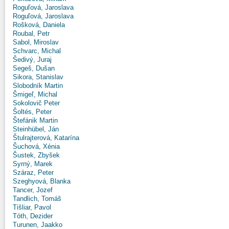
Roguľová, Jaroslava
Roguľová, Jaroslava
Rošková, Daniela
Roubal, Petr
Sabol, Miroslav
Schvarc, Michal
Šedivý, Juraj
Segeš, Dušan
Sikora, Stanislav
Slobodník Martin
Šmigeľ, Michal
Sokolovič Peter
Šoltés, Peter
Štefánik Martin
Steinhübel, Ján
Štulrajterová, Katarína
Šuchová, Xénia
Šustek, Zbyšek
Syrný, Marek
Száraz, Peter
Szeghyová, Blanka
Tancer, Jozef
Tandlich, Tomáš
Tišliar, Pavol
Tóth, Dezider
Turunen, Jaakko