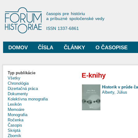
Sko
na
Forum Historiae
časopis pre históriu
hla
a príbuzné spoločenské vedy
obs
ISSN 1337-6861
DOMOV
ČÍSLA
ČLÁNKY
O ČASOPISE
Hlavné menu
Typ publikácie
E-knihy
Všetky
Chronológia
Historik v prúde č
Dizertačná práca
Alberty, Július
Dokumenty
Kolektívna monografia
Lexikón
Memoáre
Monografia
Ročenka
Časopis
Skriptá
Zborník