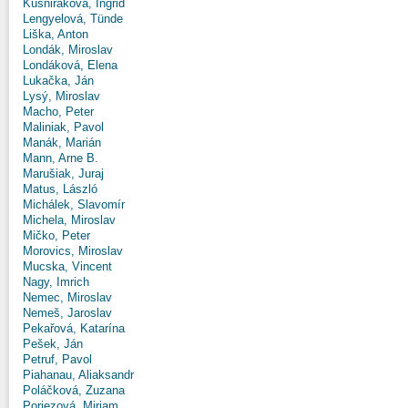
Kušniráková, Ingrid
Lengyelová, Tünde
Liška, Anton
Londák, Miroslav
Londáková, Elena
Lukačka, Ján
Lysý, Miroslav
Macho, Peter
Maliniak, Pavol
Manák, Marián
Mann, Arne B.
Marušiak, Juraj
Matus, László
Michálek, Slavomír
Michela, Miroslav
Mičko, Peter
Morovics, Miroslav
Mucska, Vincent
Nagy, Imrich
Nemec, Miroslav
Nemeš, Jaroslav
Pekařová, Katarína
Pešek, Ján
Petruf, Pavol
Piahanau, Aliaksandr
Poláčková, Zuzana
Poriezová, Miriam