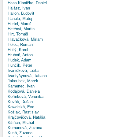
Haas Kianička, Daniel
Halász, Ivan
Hallon, Ľudovít
Hanula, Matej
Hertel, Maroš
Hetényi, Martin
Hirt, Tomáš
Hlavačková, Miriam
Holec, Roman
Hollý, Karol
Hruboň, Anton
Hudek, Adam
Hunčík, Péter
Ivaničková, Edita
Ivantyšynová, Tatiana
Jakoubek, Marek
Kamenec, Ivan
Kodajová, Daniela
Kořínková, Veronika
Kováč, Dušan
Kowalská, Eva
Kožiak, Rastislav
Krajčovičová, Natália
Kšiňan, Michal
Kumanová, Zuzana
Kusá, Zuzana