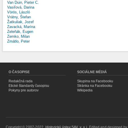
Van Duin, Pieter C.
Vasiľová, Darina
Vörös, László
Vrátny, Štefan
Žatkuliak, Jozef
Zavacká, Marína
Zeleňák, Eugen
Zemko, Milan
Zmátlo, Peter
O ČASOPISE
SOCIÁLNE MÉDIÁ
Redakčná rada
Skupina na Facebooku
Etické štandardy časopisu
Stránka na Facebooku
Pokyny pre autorov
Wikipedia
Copyright © 2007-2022,
Historický ústav SAV, v. v. i.
Edited and designed b