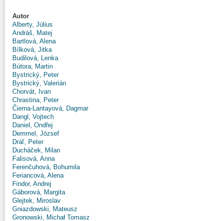
Autor
Alberty, Július
Andráš, Matej
Bartlová, Alena
Bílková, Jitka
Budilová, Lenka
Bútora, Martin
Bystrický, Peter
Bystrický, Valerián
Chorvát, Ivan
Chrastina, Peter
Čierna-Lantayová, Dagmar
Dangl, Vojtech
Daniel, Ondřej
Demmel, József
Dráľ, Peter
Ducháček, Milan
Falisová, Anna
Ferenčuhová, Bohumila
Feriancová, Alena
Findor, Andrej
Gáborová, Margita
Glejtek, Miroslav
Gniazdowski, Mateusz
Gronowski, Michał Tomasz