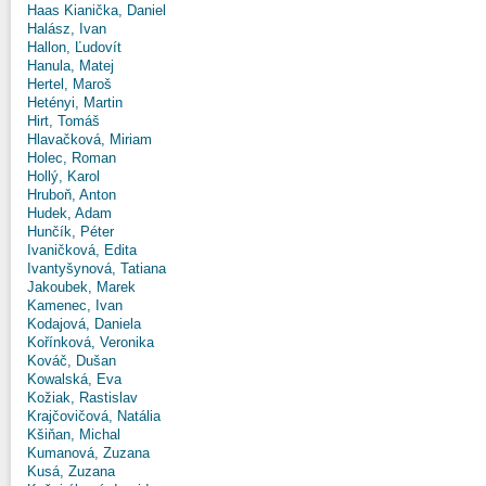
Haas Kianička, Daniel
Halász, Ivan
Hallon, Ľudovít
Hanula, Matej
Hertel, Maroš
Hetényi, Martin
Hirt, Tomáš
Hlavačková, Miriam
Holec, Roman
Hollý, Karol
Hruboň, Anton
Hudek, Adam
Hunčík, Péter
Ivaničková, Edita
Ivantyšynová, Tatiana
Jakoubek, Marek
Kamenec, Ivan
Kodajová, Daniela
Kořínková, Veronika
Kováč, Dušan
Kowalská, Eva
Kožiak, Rastislav
Krajčovičová, Natália
Kšiňan, Michal
Kumanová, Zuzana
Kusá, Zuzana