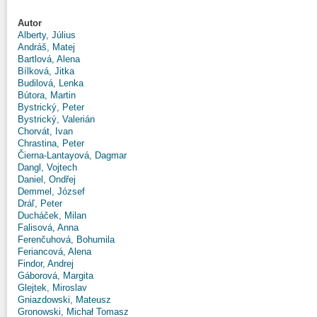
Autor
Alberty, Július
Andráš, Matej
Bartlová, Alena
Bílková, Jitka
Budilová, Lenka
Bútora, Martin
Bystrický, Peter
Bystrický, Valerián
Chorvát, Ivan
Chrastina, Peter
Čierna-Lantayová, Dagmar
Dangl, Vojtech
Daniel, Ondřej
Demmel, József
Dráľ, Peter
Ducháček, Milan
Falisová, Anna
Ferenčuhová, Bohumila
Feriancová, Alena
Findor, Andrej
Gáborová, Margita
Glejtek, Miroslav
Gniazdowski, Mateusz
Gronowski, Michał Tomasz