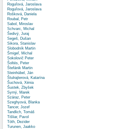
Roguľová, Jaroslava
Roguľová, Jaroslava
Rošková, Daniela
Roubal, Petr
Sabol, Miroslav
Schvarc, Michal
Šedivý, Juraj
Segeš, Dušan
Sikora, Stanislav
Slobodník Martin
Šmigeľ, Michal
Sokolovič Peter
Šoltés, Peter
Štefánik Martin
Steinhübel, Ján
Štulrajterová, Katarína
Šuchová, Xénia
Šustek, Zbyšek
Syrný, Marek
Száraz, Peter
Szeghyová, Blanka
Tancer, Jozef
Tandlich, Tomáš
Tišliar, Pavol
Tóth, Dezider
Turunen, Jaakko