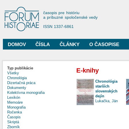
Sko
na
Forum Historiae
časopis pre históriu
hla
a príbuzné spoločenské vedy
obs
ISSN 1337-6861
DOMOV
ČÍSLA
ČLÁNKY
O ČASOPISE
Hlavné menu
Typ publikácie
E-knihy
Všetky
Chronológia
Chronológia
Dizertačná práca
starších
Dokumenty
slovenských
Kolektívna monografia
dejín
Lexikón
Lukačka, Ján
Memoáre
Monografia
Ročenka
Časopis
Skriptá
Zborník