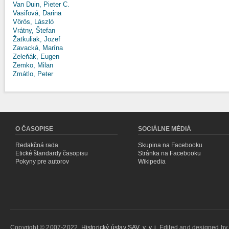
Van Duin, Pieter C.
Vasiľová, Darina
Vörös, László
Vrátny, Štefan
Žatkuliak, Jozef
Zavacká, Marína
Zeleňák, Eugen
Zemko, Milan
Zmátlo, Peter
O ČASOPISE
SOCIÁLNE MÉDIÁ
Redakčná rada
Skupina na Facebooku
Etické štandardy časopisu
Stránka na Facebooku
Pokyny pre autorov
Wikipedia
Copyright © 2007-2022,
Historický ústav SAV, v. v. i.
Edited and designed b