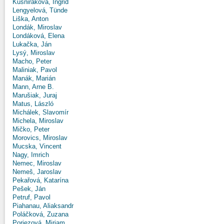
Kušniráková, Ingrid
Lengyelová, Tünde
Liška, Anton
Londák, Miroslav
Londáková, Elena
Lukačka, Ján
Lysý, Miroslav
Macho, Peter
Maliniak, Pavol
Manák, Marián
Mann, Arne B.
Marušiak, Juraj
Matus, László
Michálek, Slavomír
Michela, Miroslav
Mičko, Peter
Morovics, Miroslav
Mucska, Vincent
Nagy, Imrich
Nemec, Miroslav
Nemeš, Jaroslav
Pekařová, Katarína
Pešek, Ján
Petruf, Pavol
Piahanau, Aliaksandr
Poláčková, Zuzana
Poriezová, Miriam