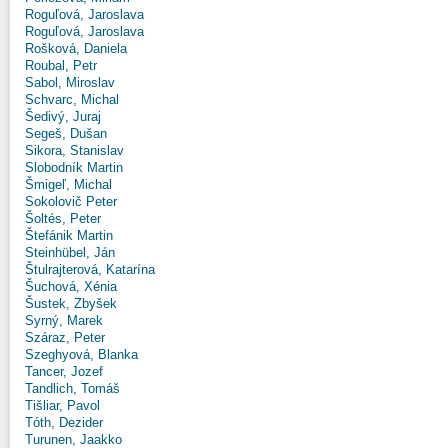
Roguľová, Jaroslava
Roguľová, Jaroslava
Rošková, Daniela
Roubal, Petr
Sabol, Miroslav
Schvarc, Michal
Šedivý, Juraj
Segeš, Dušan
Sikora, Stanislav
Slobodník Martin
Šmigeľ, Michal
Sokolovič Peter
Šoltés, Peter
Štefánik Martin
Steinhübel, Ján
Štulrajterová, Katarína
Šuchová, Xénia
Šustek, Zbyšek
Syrný, Marek
Száraz, Peter
Szeghyová, Blanka
Tancer, Jozef
Tandlich, Tomáš
Tišliar, Pavol
Tóth, Dezider
Turunen, Jaakko