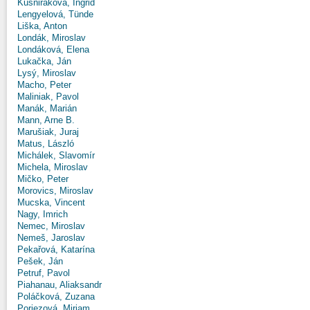
Kušniráková, Ingrid
Lengyelová, Tünde
Liška, Anton
Londák, Miroslav
Londáková, Elena
Lukačka, Ján
Lysý, Miroslav
Macho, Peter
Maliniak, Pavol
Manák, Marián
Mann, Arne B.
Marušiak, Juraj
Matus, László
Michálek, Slavomír
Michela, Miroslav
Mičko, Peter
Morovics, Miroslav
Mucska, Vincent
Nagy, Imrich
Nemec, Miroslav
Nemeš, Jaroslav
Pekařová, Katarína
Pešek, Ján
Petruf, Pavol
Piahanau, Aliaksandr
Poláčková, Zuzana
Poriezová, Miriam