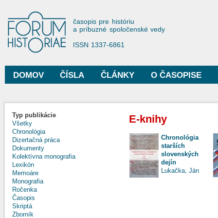
Sko
na
Forum Historiae
časopis pre históriu
hla
a príbuzné spoločenské vedy
obs
ISSN 1337-6861
DOMOV
ČÍSLA
ČLÁNKY
O ČASOPISE
Hlavné menu
Typ publikácie
E-knihy
Všetky
Chronológia
Chronológia
Dizertačná práca
starších
Dokumenty
slovenských
Kolektívna monografia
dejín
Lexikón
Lukačka, Ján
Memoáre
Monografia
Ročenka
Časopis
Skriptá
Zborník