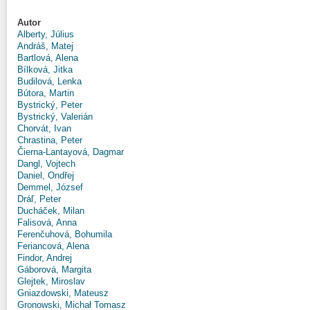
Autor
Alberty, Július
Andráš, Matej
Bartlová, Alena
Bílková, Jitka
Budilová, Lenka
Bútora, Martin
Bystrický, Peter
Bystrický, Valerián
Chorvát, Ivan
Chrastina, Peter
Čierna-Lantayová, Dagmar
Dangl, Vojtech
Daniel, Ondřej
Demmel, József
Dráľ, Peter
Ducháček, Milan
Falisová, Anna
Ferenčuhová, Bohumila
Feriancová, Alena
Findor, Andrej
Gáborová, Margita
Glejtek, Miroslav
Gniazdowski, Mateusz
Gronowski, Michał Tomasz