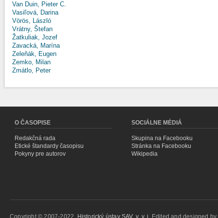
Van Duin, Pieter C.
Vasiľová, Darina
Vörös, László
Vrátny, Štefan
Žatkuliak, Jozef
Zavacká, Marína
Zeleňák, Eugen
Zemko, Milan
Zmátlo, Peter
O ČASOPISE
SOCIÁLNE MÉDIÁ
Redakčná rada
Skupina na Facebooku
Etické štandardy časopisu
Stránka na Facebooku
Pokyny pre autorov
Wikipedia
Copyright © 2007-2022,
Historický ústav SAV, v. v. i.
Edited and designed b