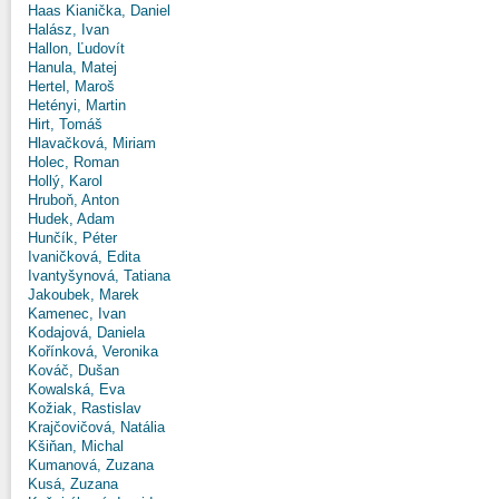
Haas Kianička, Daniel
Halász, Ivan
Hallon, Ľudovít
Hanula, Matej
Hertel, Maroš
Hetényi, Martin
Hirt, Tomáš
Hlavačková, Miriam
Holec, Roman
Hollý, Karol
Hruboň, Anton
Hudek, Adam
Hunčík, Péter
Ivaničková, Edita
Ivantyšynová, Tatiana
Jakoubek, Marek
Kamenec, Ivan
Kodajová, Daniela
Kořínková, Veronika
Kováč, Dušan
Kowalská, Eva
Kožiak, Rastislav
Krajčovičová, Natália
Kšiňan, Michal
Kumanová, Zuzana
Kusá, Zuzana