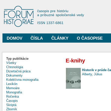
Sko
na
Forum Historiae
časopis pre históriu
hla
a príbuzné spoločenské vedy
obs
ISSN 1337-6861
DOMOV
ČÍSLA
ČLÁNKY
O ČASOPISE
Hlavné menu
Typ publikácie
E-knihy
Všetky
Chronológia
Historik v prúde č
Dizertačná práca
Alberty, Július
Dokumenty
Kolektívna monografia
Lexikón
Memoáre
Monografia
Ročenka
Časopis
Skriptá
Zborník