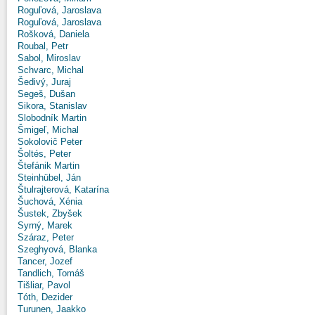
Roguľová, Jaroslava
Roguľová, Jaroslava
Rošková, Daniela
Roubal, Petr
Sabol, Miroslav
Schvarc, Michal
Šedivý, Juraj
Segeš, Dušan
Sikora, Stanislav
Slobodník Martin
Šmigeľ, Michal
Sokolovič Peter
Šoltés, Peter
Štefánik Martin
Steinhübel, Ján
Štulrajterová, Katarína
Šuchová, Xénia
Šustek, Zbyšek
Syrný, Marek
Száraz, Peter
Szeghyová, Blanka
Tancer, Jozef
Tandlich, Tomáš
Tišliar, Pavol
Tóth, Dezider
Turunen, Jaakko