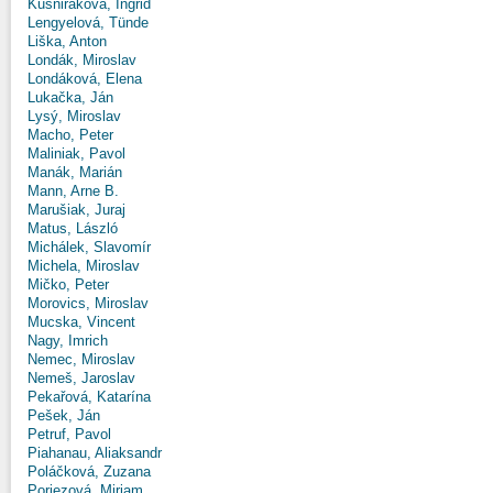
Kušniráková, Ingrid
Lengyelová, Tünde
Liška, Anton
Londák, Miroslav
Londáková, Elena
Lukačka, Ján
Lysý, Miroslav
Macho, Peter
Maliniak, Pavol
Manák, Marián
Mann, Arne B.
Marušiak, Juraj
Matus, László
Michálek, Slavomír
Michela, Miroslav
Mičko, Peter
Morovics, Miroslav
Mucska, Vincent
Nagy, Imrich
Nemec, Miroslav
Nemeš, Jaroslav
Pekařová, Katarína
Pešek, Ján
Petruf, Pavol
Piahanau, Aliaksandr
Poláčková, Zuzana
Poriezová, Miriam