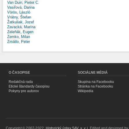
Van Duin, Pieter C.
Vasiľová, Darina
Vörös, László
Vrátny, Štefan
Žatkuliak, Jozef
Zavacká, Marína
Zeleňák, Eugen
Zemko, Milan
Zmátlo, Peter
O ČASOPISE
SOCIÁLNE MÉDIÁ
Redakčná rada
Skupina na Facebooku
Etické štandardy časopisu
Stránka na Facebooku
Pokyny pre autorov
Wikipedia
Copyright © 2007-2022,
Historický ústav SAV, v. v. i.
Edited and designed b