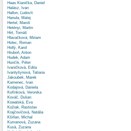
Haas Kianička, Daniel
Halász, Ivan
Hallon, Ľudovít
Hanula, Matej
Hertel, Maroš
Hetényi, Martin
Hirt, Tomáš
Hlavačková, Miriam
Holec, Roman
Hollý, Karol
Hruboň, Anton
Hudek, Adam
Hunčík, Péter
Ivaničková, Edita
Ivantyšynová, Tatiana
Jakoubek, Marek
Kamenec, Ivan
Kodajová, Daniela
Kořínková, Veronika
Kováč, Dušan
Kowalská, Eva
Kožiak, Rastislav
Krajčovičová, Natália
Kšiňan, Michal
Kumanová, Zuzana
Kusá, Zuzana