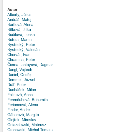
Autor
Alberty, Július
Andráš, Matej
Bartlová, Alena
Bílková, Jitka
Budilová, Lenka
Bútora, Martin
Bystrický, Peter
Bystrický, Valerián
Chorvát, Ivan
Chrastina, Peter
Čierna-Lantayová, Dagmar
Dangl, Vojtech
Daniel, Ondřej
Demmel, József
Dráľ, Peter
Ducháček, Milan
Falisová, Anna
Ferenčuhová, Bohumila
Feriancová, Alena
Findor, Andrej
Gáborová, Margita
Glejtek, Miroslav
Gniazdowski, Mateusz
Gronowski, Michał Tomasz