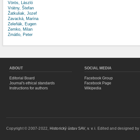
Vörös, László
Vrátny, Štefan
Žatkuliak, Jozef
Zavacká, Marína
Zeleňák, Eugen
Zemko, Milan
Zmátlo, Peter
ABOUT
SOCIAL MEDIA
Editorial Board
Facebook Group
Journal's ethical standards
Facebook Page
Instructions for authors
Wikipedia
Copyright © 2007-2022,
Historický ústav SAV, v. v. i.
Edited and designed b