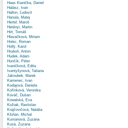
Haas Kianička, Daniel
Halász, Ivan
Hallon, Ľudovít
Hanula, Matej
Hertel, Maroš
Hetényi, Martin
Hirt, Tomáš
Hlavačková, Miriam
Holec, Roman
Hollý, Karol
Hruboň, Anton
Hudek, Adam
Hunčík, Péter
Ivaničková, Edita
Ivantyšynová, Tatiana
Jakoubek, Marek
Kamenec, Ivan
Kodajová, Daniela
Kořínková, Veronika
Kováč, Dušan
Kowalská, Eva
Kožiak, Rastislav
Krajčovičová, Natália
Kšiňan, Michal
Kumanová, Zuzana
Kusá, Zuzana