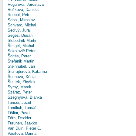
Roguľová, Jaroslava
Rošková, Daniela
Roubal, Petr
Sabol, Miroslav
Schvarc, Michal
Šedivý, Juraj
Segeš, Dušan
Slobodník Martin
Šmigeľ, Michal
Sokolovič Peter
Šoltés, Peter
Štefánik Martin
Steinhübel, Ján
Štulrajterová, Katarína
Šuchová, Xénia
Šustek, Zbyšek
Syrný, Marek
Száraz, Peter
Szeghyová, Blanka
Tancer, Jozef
Tandlich, Tomáš
Tišliar, Pavol
Tóth, Dezider
Turunen, Jaakko
Van Duin, Pieter C.
Vasiľová, Darina