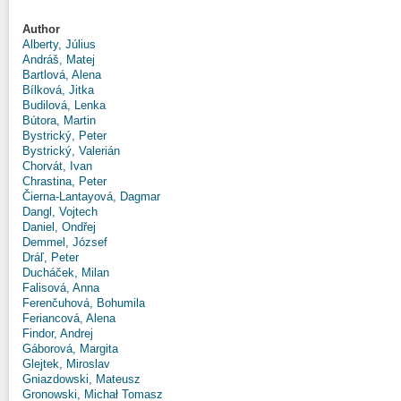
Author
Alberty, Július
Andráš, Matej
Bartlová, Alena
Bílková, Jitka
Budilová, Lenka
Bútora, Martin
Bystrický, Peter
Bystrický, Valerián
Chorvát, Ivan
Chrastina, Peter
Čierna-Lantayová, Dagmar
Dangl, Vojtech
Daniel, Ondřej
Demmel, József
Dráľ, Peter
Ducháček, Milan
Falisová, Anna
Ferenčuhová, Bohumila
Feriancová, Alena
Findor, Andrej
Gáborová, Margita
Glejtek, Miroslav
Gniazdowski, Mateusz
Gronowski, Michał Tomasz