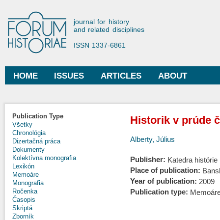
Ski
mai
Forum Historiae
journal for history
con
and related disciplines
ISSN 1337-6861
HOME
ISSUES
ARTICLES
ABOUT
Main menu
Publication Type
Historik v prúde 
Všetky
Chronológia
Alberty, Július
Dizertačná práca
Dokumenty
Kolektívna monografia
Publisher:
Katedra histór
Lexikón
Place of publication:
Bansk
Memoáre
Year of publication:
2009
Monografia
Publication type:
Ročenka
Memoár
Časopis
Skriptá
Zborník