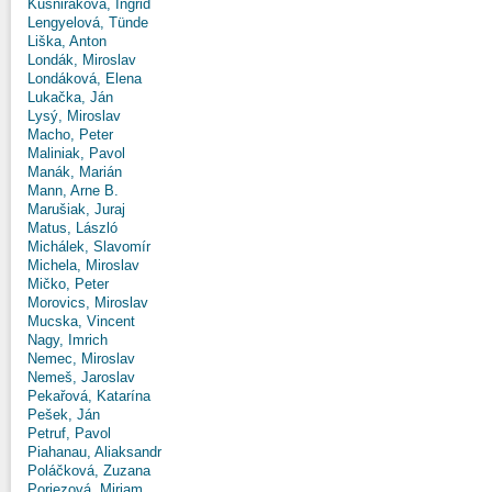
Kušniráková, Ingrid
Lengyelová, Tünde
Liška, Anton
Londák, Miroslav
Londáková, Elena
Lukačka, Ján
Lysý, Miroslav
Macho, Peter
Maliniak, Pavol
Manák, Marián
Mann, Arne B.
Marušiak, Juraj
Matus, László
Michálek, Slavomír
Michela, Miroslav
Mičko, Peter
Morovics, Miroslav
Mucska, Vincent
Nagy, Imrich
Nemec, Miroslav
Nemeš, Jaroslav
Pekařová, Katarína
Pešek, Ján
Petruf, Pavol
Piahanau, Aliaksandr
Poláčková, Zuzana
Poriezová, Miriam