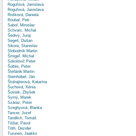
Roguľová, Jaroslava
Roguľová, Jaroslava
Rošková, Daniela
Roubal, Petr
Sabol, Miroslav
Schvarc, Michal
Šedivý, Juraj
Segeš, Dušan
Sikora, Stanislav
Slobodník Martin
Šmigeľ, Michal
Sokolovič Peter
Šoltés, Peter
Štefánik Martin
Steinhübel, Ján
Štulrajterová, Katarína
Šuchová, Xénia
Šustek, Zbyšek
Syrný, Marek
Száraz, Peter
Szeghyová, Blanka
Tancer, Jozef
Tandlich, Tomáš
Tišliar, Pavol
Tóth, Dezider
Turunen, Jaakko