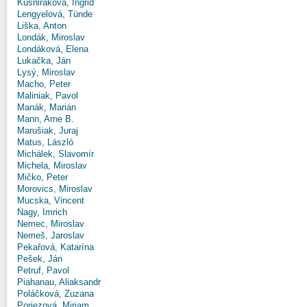
Kušniráková, Ingrid
Lengyelová, Tünde
Liška, Anton
Londák, Miroslav
Londáková, Elena
Lukačka, Ján
Lysý, Miroslav
Macho, Peter
Maliniak, Pavol
Manák, Marián
Mann, Arne B.
Marušiak, Juraj
Matus, László
Michálek, Slavomír
Michela, Miroslav
Mičko, Peter
Morovics, Miroslav
Mucska, Vincent
Nagy, Imrich
Nemec, Miroslav
Nemeš, Jaroslav
Pekařová, Katarína
Pešek, Ján
Petruf, Pavol
Piahanau, Aliaksandr
Poláčková, Zuzana
Poriezová, Miriam