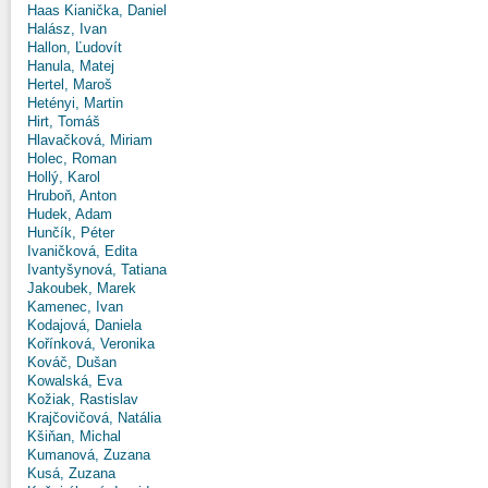
Haas Kianička, Daniel
Halász, Ivan
Hallon, Ľudovít
Hanula, Matej
Hertel, Maroš
Hetényi, Martin
Hirt, Tomáš
Hlavačková, Miriam
Holec, Roman
Hollý, Karol
Hruboň, Anton
Hudek, Adam
Hunčík, Péter
Ivaničková, Edita
Ivantyšynová, Tatiana
Jakoubek, Marek
Kamenec, Ivan
Kodajová, Daniela
Kořínková, Veronika
Kováč, Dušan
Kowalská, Eva
Kožiak, Rastislav
Krajčovičová, Natália
Kšiňan, Michal
Kumanová, Zuzana
Kusá, Zuzana