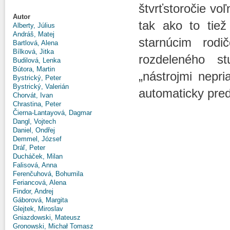
štvrťstoročie vo
Autor
tak ako to tiež
Alberty, Július
Andráš, Matej
starnúcim rodi
Bartlová, Alena
Bílková, Jitka
rozdeleného s
Budilová, Lenka
Bútora, Martin
„nástrojmi nepri
Bystrický, Peter
Bystrický, Valerián
automaticky pred
Chorvát, Ivan
Chrastina, Peter
Čierna-Lantayová, Dagmar
Dangl, Vojtech
Daniel, Ondřej
Demmel, József
Dráľ, Peter
Ducháček, Milan
Falisová, Anna
Ferenčuhová, Bohumila
Feriancová, Alena
Findor, Andrej
Gáborová, Margita
Glejtek, Miroslav
Gniazdowski, Mateusz
Gronowski, Michał Tomasz