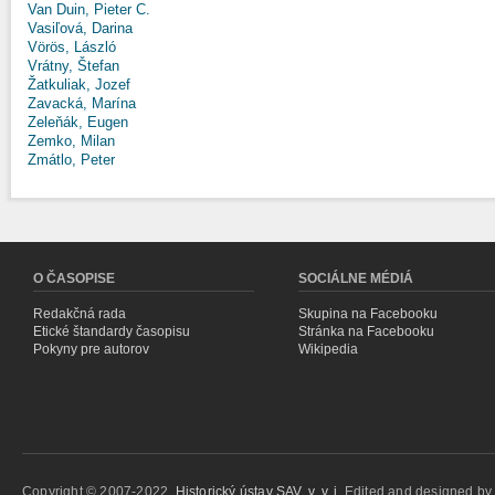
Van Duin, Pieter C.
Vasiľová, Darina
Vörös, László
Vrátny, Štefan
Žatkuliak, Jozef
Zavacká, Marína
Zeleňák, Eugen
Zemko, Milan
Zmátlo, Peter
O ČASOPISE
SOCIÁLNE MÉDIÁ
Redakčná rada
Skupina na Facebooku
Etické štandardy časopisu
Stránka na Facebooku
Pokyny pre autorov
Wikipedia
Copyright © 2007-2022,
Historický ústav SAV, v. v. i.
Edited and designed b