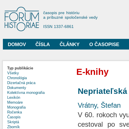
Sko
na
Forum Historiae
časopis pre históriu
hla
a príbuzné spoločenské vedy
obs
ISSN 1337-6861
DOMOV
ČÍSLA
ČLÁNKY
O ČASOPISE
Hlavné menu
Typ publikácie
E-knihy
Všetky
Chronológia
Dizertačná práca
Dokumenty
Nepriateľská
Kolektívna monografia
Lexikón
Memoáre
Vrátny, Štefan
Monografia
Ročenka
V 60. rokoch vyu
Časopis
Skriptá
cestoval po sve
Zborník