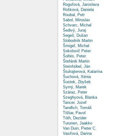
Roguľová, Jaroslava
Rošková, Daniela
Roubal, Petr
Sabol, Miroslav
Schvarc, Michal
Šedivý, Juraj
Segeš, Dušan
Slobodník Martin
Šmigeľ, Michal
Sokolovič Peter
Šoltés, Peter
Štefánik Martin
Steinhübel, Ján
Štulrajterová, Katarína
Šuchová, Xénia
Šustek, Zbyšek
Syrný, Marek
Száraz, Peter
Szeghyová, Blanka
Tancer, Jozef
Tandlich, Tomáš
Tišliar, Pavol
Tóth, Dezider
Turunen, Jaakko
Van Duin, Pieter C.
Vasiľová, Darina