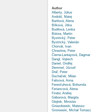
Author
Alberty, Július
Andráš, Matej
Bartlová, Alena
Bílková, Jitka
Budilová, Lenka
Bútora, Martin
Bystrický, Peter
Bystrický, Valerián
Chorvát, Ivan
Chrastina, Peter
Čierna-Lantayová, Dagmar
Dangl, Vojtech
Daniel, Ondřej
Demmel, József
Dráľ, Peter
Ducháček, Milan
Falisová, Anna
Ferenčuhová, Bohumila
Feriancová, Alena
Findor, Andrej
Gáborová, Margita
Glejtek, Miroslav
Gniazdowski, Mateusz
Gronowski, Michał Tomasz