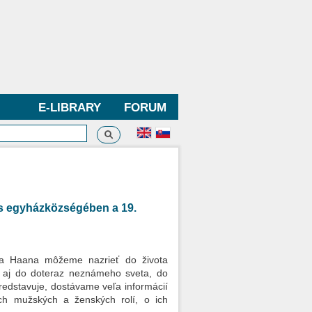
E-LIBRARY
FORUM
Search
h form
us egyházközségében a 19.
íta Haana môžeme nazrieť do života
a aj do doteraz neznámeho sveta, do
redstavuje, dostávame veľa informácií
ch mužských a ženských rolí, o ich