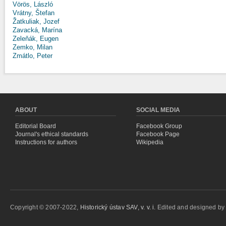
Vörös, László
Vrátny, Štefan
Žatkuliak, Jozef
Zavacká, Marína
Zeleňák, Eugen
Zemko, Milan
Zmátlo, Peter
ABOUT
SOCIAL MEDIA
Editorial Board
Facebook Group
Journal's ethical standards
Facebook Page
Instructions for authors
Wikipedia
Copyright © 2007-2022,
Historický ústav SAV, v. v. i.
Edited and designed b