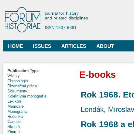
Ski
mai
Forum Historiae
journal for history
con
and related disciplines
ISSN 1337-6861
HOME
ISSUES
ARTICLES
ABOUT
Main menu
Publication Type
E-books
Všetky
Chronológia
Dizertačná práca
Dokumenty
Rok 1968. Et
Kolektívna monografia
Lexikón
Memoáre
Londák, Mirosla
Monografia
Ročenka
Časopis
Rok 1968 a e
Skriptá
Zborník