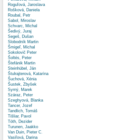
Roguľová, Jaroslava
Rošková, Daniela
Roubal, Petr
Sabol, Miroslav
Schvarc, Michal
Šedivý, Juraj
Segeš, Dušan
Slobodník Martin
Šmigeľ, Michal
Sokolovič Peter
Šoltés, Peter
Štefánik Martin
Steinhübel, Ján
Štulrajterová, Katarína
Šuchová, Xénia
Šustek, Zbyšek
Syrný, Marek
Száraz, Peter
Szeghyová, Blanka
Tancer, Jozef
Tandlich, Tomáš
Tišliar, Pavol
Tóth, Dezider
Turunen, Jaakko
Van Duin, Pieter C.
Vasiľová, Darina