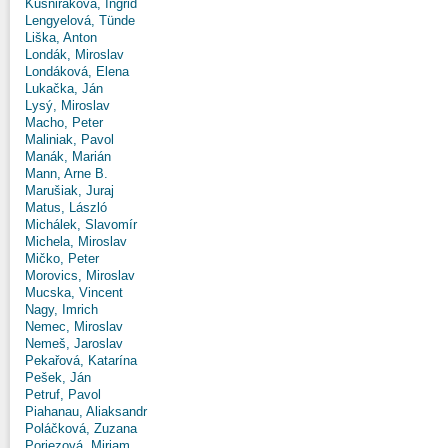
Kušniráková, Ingrid
Lengyelová, Tünde
Liška, Anton
Londák, Miroslav
Londáková, Elena
Lukačka, Ján
Lysý, Miroslav
Macho, Peter
Maliniak, Pavol
Manák, Marián
Mann, Arne B.
Marušiak, Juraj
Matus, László
Michálek, Slavomír
Michela, Miroslav
Mičko, Peter
Morovics, Miroslav
Mucska, Vincent
Nagy, Imrich
Nemec, Miroslav
Nemeš, Jaroslav
Pekařová, Katarína
Pešek, Ján
Petruf, Pavol
Piahanau, Aliaksandr
Poláčková, Zuzana
Poriezová, Miriam