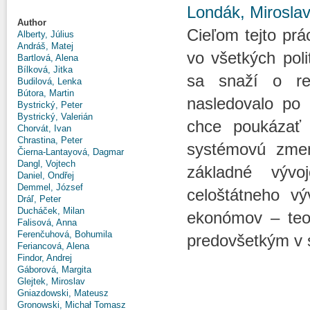
Londák, Mirosla
Author
Cieľom tejto prá
Alberty, Július
Andráš, Matej
vo všetkých poli
Bartlová, Alena
Bílková, Jitka
sa snaží o ret
Budilová, Lenka
Bútora, Martin
nasledovalo po
Bystrický, Peter
Bystrický, Valerián
chce poukázať 
Chorvát, Ivan
Chrastina, Peter
systémovú zmen
Čierna-Lantayová, Dagmar
Dangl, Vojtech
základné výv
Daniel, Ondřej
Demmel, József
celoštátneho vý
Dráľ, Peter
Ducháček, Milan
ekonómov – teore
Falisová, Anna
Ferenčuhová, Bohumila
predovšetkým v s
Feriancová, Alena
Findor, Andrej
Gáborová, Margita
Glejtek, Miroslav
Gniazdowski, Mateusz
Gronowski, Michał Tomasz