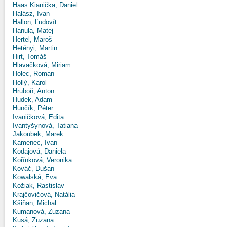
Haas Kianička, Daniel
Halász, Ivan
Hallon, Ľudovít
Hanula, Matej
Hertel, Maroš
Hetényi, Martin
Hirt, Tomáš
Hlavačková, Miriam
Holec, Roman
Hollý, Karol
Hruboň, Anton
Hudek, Adam
Hunčík, Péter
Ivaničková, Edita
Ivantyšynová, Tatiana
Jakoubek, Marek
Kamenec, Ivan
Kodajová, Daniela
Kořínková, Veronika
Kováč, Dušan
Kowalská, Eva
Kožiak, Rastislav
Krajčovičová, Natália
Kšiňan, Michal
Kumanová, Zuzana
Kusá, Zuzana