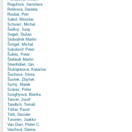
Roguľová, Jaroslava
Rošková, Daniela
Roubal, Petr
Sabol, Miroslav
Schvarc, Michal
Šedivý, Juraj
Segeš, Dušan
Slobodník Martin
Šmigeľ, Michal
Sokolovič Peter
Šoltés, Peter
Štefánik Martin
Steinhübel, Ján
Štulrajterová, Katarína
Šuchová, Xénia
Šustek, Zbyšek
Syrný, Marek
Száraz, Peter
Szeghyová, Blanka
Tancer, Jozef
Tandlich, Tomáš
Tišliar, Pavol
Tóth, Dezider
Turunen, Jaakko
Van Duin, Pieter C.
Vasiľová, Darina