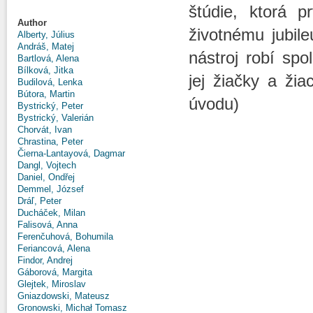
štúdie, ktorá 
Author
životnému jubile
Alberty, Július
Andráš, Matej
nástroj robí spo
Bartlová, Alena
Bílková, Jitka
jej žiačky a žia
Budilová, Lenka
Bútora, Martin
úvodu)
Bystrický, Peter
Bystrický, Valerián
Chorvát, Ivan
Chrastina, Peter
Čierna-Lantayová, Dagmar
Dangl, Vojtech
Daniel, Ondřej
Demmel, József
Dráľ, Peter
Ducháček, Milan
Falisová, Anna
Ferenčuhová, Bohumila
Feriancová, Alena
Findor, Andrej
Gáborová, Margita
Glejtek, Miroslav
Gniazdowski, Mateusz
Gronowski, Michał Tomasz