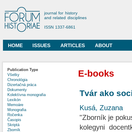
Ski
mai
Forum Historiae
journal for history
con
and related disciplines
ISSN 1337-6861
HOME
ISSUES
ARTICLES
ABOUT
Main menu
Publication Type
E-books
Všetky
Chronológia
Dizertačná práca
Dokumenty
Tvár ako soci
Kolektívna monografia
Lexikón
Memoáre
Kusá, Zuzana
Monografia
Ročenka
"Zborník je poku
Časopis
Skriptá
kolegyni docent
Zborník