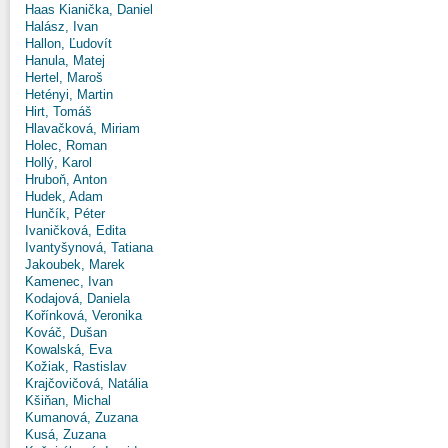
Haas Kianička, Daniel
Halász, Ivan
Hallon, Ľudovít
Hanula, Matej
Hertel, Maroš
Hetényi, Martin
Hirt, Tomáš
Hlavačková, Miriam
Holec, Roman
Hollý, Karol
Hruboň, Anton
Hudek, Adam
Hunčík, Péter
Ivaničková, Edita
Ivantyšynová, Tatiana
Jakoubek, Marek
Kamenec, Ivan
Kodajová, Daniela
Kořínková, Veronika
Kováč, Dušan
Kowalská, Eva
Kožiak, Rastislav
Krajčovičová, Natália
Kšiňan, Michal
Kumanová, Zuzana
Kusá, Zuzana