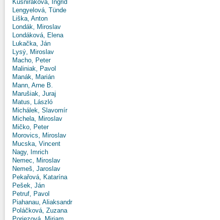
Kušniráková, Ingrid
Lengyelová, Tünde
Liška, Anton
Londák, Miroslav
Londáková, Elena
Lukačka, Ján
Lysý, Miroslav
Macho, Peter
Maliniak, Pavol
Manák, Marián
Mann, Arne B.
Marušiak, Juraj
Matus, László
Michálek, Slavomír
Michela, Miroslav
Mičko, Peter
Morovics, Miroslav
Mucska, Vincent
Nagy, Imrich
Nemec, Miroslav
Nemeš, Jaroslav
Pekařová, Katarína
Pešek, Ján
Petruf, Pavol
Piahanau, Aliaksandr
Poláčková, Zuzana
Poriezová, Miriam