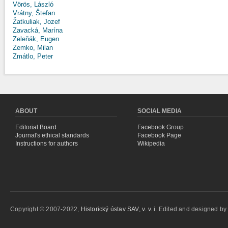
Vörös, László
Vrátny, Štefan
Žatkuliak, Jozef
Zavacká, Marína
Zeleňák, Eugen
Zemko, Milan
Zmátlo, Peter
ABOUT
SOCIAL MEDIA
Editorial Board
Facebook Group
Journal's ethical standards
Facebook Page
Instructions for authors
Wikipedia
Copyright © 2007-2022,
Historický ústav SAV, v. v. i.
Edited and designed b