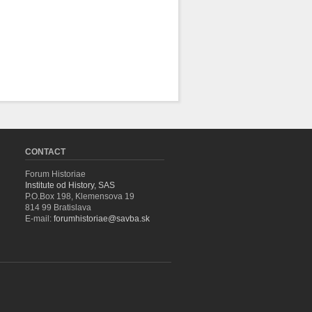
CONTACT
Forum Historiae
Institute od History, SAS
P.O.Box 198, Klemensova 19
814 99 Bratislava
E-mail:
forumhistoriae@savba.sk