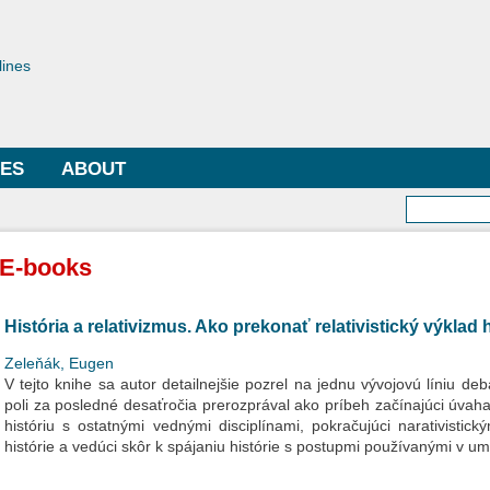
Skip to
main
toriae
content
lines
LES
ABOUT
Searc
E-books
História a relativizmus. Ako prekonať relativistický výklad 
Zeleňák, Eugen
V tejto knihe sa autor detailnejšie pozrel na jednu vývojovú líniu debá
poli za posledné desaťročia prerozprával ako príbeh začínajúci úvahami
históriu s ostatnými vednými disciplínami, pokračujúci narativisti
histórie a vedúci skôr k spájaniu histórie s postupmi používanými v ume