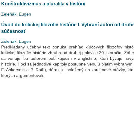
Konštruktivizmus a pluralita v histórii
Zeleňák, Eugen
Úvod do kritickej filozofie histórie I. Vybraní autori od druh
súčasnosť
Zeleňák, Eugen
Predkladaný učebný text ponúka prehľad kľúčových filozofov histó
kritickej filozofie histórie zhruba od druhej polovice 20. storočia. Zá
sa venuje iba autorom publikujúcim v angličtine, ktorí bývajú navyše
histórie. Hoci sa jednotlivé kapitoly postupne venujú piatim vybraným
F. Ankersmit a P. Roth), dôraz je položený na zaujímavé otázky, ktor
ktorých argumentovali.