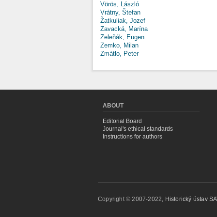
Vörös, László
Vrátny, Štefan
Žatkuliak, Jozef
Zavacká, Marína
Zeleňák, Eugen
Zemko, Milan
Zmátlo, Peter
ABOUT
Editorial Board
Journal's ethical standards
Instructions for authors
Copyright © 2007-2022,
Historický ústav SAV,