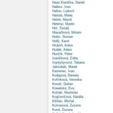
Haas Kianička, Daniel
Halász, Ivan
Hallon, Ľudovít
Hanula, Matej
Hertel, Maroš
Hetényi, Martin
Hirt, Tomáš
Hlavačková, Miriam
Holec, Roman
Hollý, Karol
Hruboň, Anton
Hudek, Adam
Hunčík, Péter
Ivaničková, Edita
Ivantyšynová, Tatiana
Jakoubek, Marek
Kamenec, Ivan
Kodajová, Daniela
Kořínková, Veronika
Kováč, Dušan
Kowalská, Eva
Kožiak, Rastislav
Krajčovičová, Natália
Kšiňan, Michal
Kumanová, Zuzana
Kusá, Zuzana