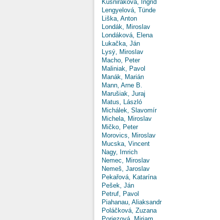
Kušniráková, Ingrid
Lengyelová, Tünde
Liška, Anton
Londák, Miroslav
Londáková, Elena
Lukačka, Ján
Lysý, Miroslav
Macho, Peter
Maliniak, Pavol
Manák, Marián
Mann, Arne B.
Marušiak, Juraj
Matus, László
Michálek, Slavomír
Michela, Miroslav
Mičko, Peter
Morovics, Miroslav
Mucska, Vincent
Nagy, Imrich
Nemec, Miroslav
Nemeš, Jaroslav
Pekařová, Katarína
Pešek, Ján
Petruf, Pavol
Piahanau, Aliaksandr
Poláčková, Zuzana
Poriezová, Miriam