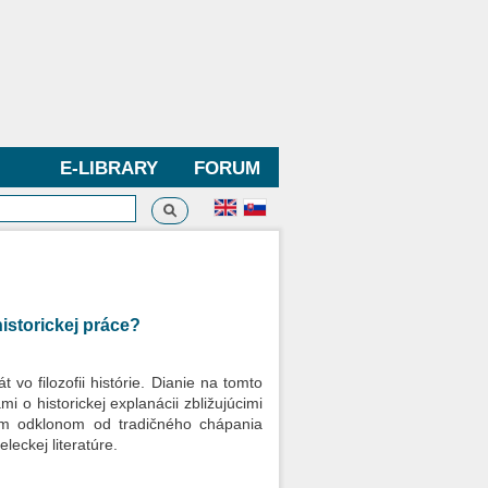
E-LIBRARY
FORUM
Search
h form
historickej práce?
t vo filozofii histórie. Dianie na tomto
 o historickej explanácii zbližujúcimi
ckým odklonom od tradičného chápania
leckej literatúre.