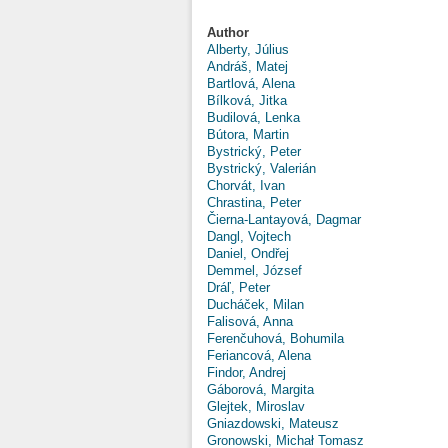
Author
Alberty, Július
Andráš, Matej
Bartlová, Alena
Bílková, Jitka
Budilová, Lenka
Bútora, Martin
Bystrický, Peter
Bystrický, Valerián
Chorvát, Ivan
Chrastina, Peter
Čierna-Lantayová, Dagmar
Dangl, Vojtech
Daniel, Ondřej
Demmel, József
Dráľ, Peter
Ducháček, Milan
Falisová, Anna
Ferenčuhová, Bohumila
Feriancová, Alena
Findor, Andrej
Gáborová, Margita
Glejtek, Miroslav
Gniazdowski, Mateusz
Gronowski, Michał Tomasz