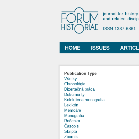
Forum His
journal for history
and related discip
ISSN 1337-6861
HOME
ISSUES
ARTIC
Main menu
Publication Type
Všetky
Chronológia
Dizertačná práca
Dokumenty
Kolektívna monografia
Lexikón
Memoáre
Monografia
Ročenka
Časopis
Skriptá
Zborník