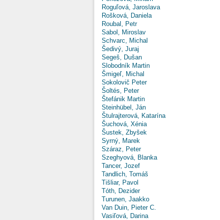
Roguľová, Jaroslava
Rošková, Daniela
Roubal, Petr
Sabol, Miroslav
Schvarc, Michal
Šedivý, Juraj
Segeš, Dušan
Slobodník Martin
Šmigeľ, Michal
Sokolovič Peter
Šoltés, Peter
Štefánik Martin
Steinhübel, Ján
Štulrajterová, Katarína
Šuchová, Xénia
Šustek, Zbyšek
Syrný, Marek
Száraz, Peter
Szeghyová, Blanka
Tancer, Jozef
Tandlich, Tomáš
Tišliar, Pavol
Tóth, Dezider
Turunen, Jaakko
Van Duin, Pieter C.
Vasiľová, Darina