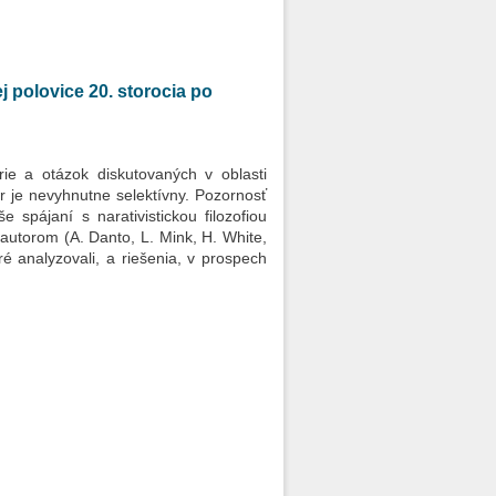
ej polovice 20. storocia po
rie a otázok diskutovaných v oblasti
ber je nevyhnutne selektívny. Pozornosť
 spájaní s narativistickou filozofiou
 autorom (A. Danto, L. Mink, H. White,
é analyzovali, a riešenia, v prospech