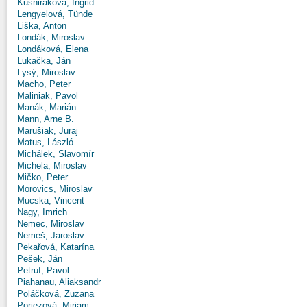
Kušniráková, Ingrid
Lengyelová, Tünde
Liška, Anton
Londák, Miroslav
Londáková, Elena
Lukačka, Ján
Lysý, Miroslav
Macho, Peter
Maliniak, Pavol
Manák, Marián
Mann, Arne B.
Marušiak, Juraj
Matus, László
Michálek, Slavomír
Michela, Miroslav
Mičko, Peter
Morovics, Miroslav
Mucska, Vincent
Nagy, Imrich
Nemec, Miroslav
Nemeš, Jaroslav
Pekařová, Katarína
Pešek, Ján
Petruf, Pavol
Piahanau, Aliaksandr
Poláčková, Zuzana
Poriezová, Miriam