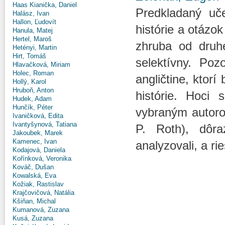
Haas Kianička, Daniel
Predkladaný uče
Halász, Ivan
Hallon, Ľudovít
histórie a otázok 
Hanula, Matej
Hertel, Maroš
zhruba od druhe
Hetényi, Martin
Hirt, Tomáš
selektívny. Poz
Hlavačková, Miriam
Holec, Roman
angličtine, ktorí
Hollý, Karol
Hruboň, Anton
histórie. Hoci 
Hudek, Adam
Hunčík, Péter
vybraným autoro
Ivaničková, Edita
Ivantyšynová, Tatiana
P. Roth), dôra
Jakoubek, Marek
Kamenec, Ivan
analyzovali, a r
Kodajová, Daniela
Kořínková, Veronika
Kováč, Dušan
Kowalská, Eva
Kožiak, Rastislav
Krajčovičová, Natália
Kšiňan, Michal
Kumanová, Zuzana
Kusá, Zuzana