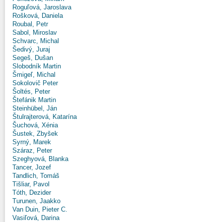
Roguľová, Jaroslava
Rošková, Daniela
Roubal, Petr
Sabol, Miroslav
Schvarc, Michal
Šedivý, Juraj
Segeš, Dušan
Slobodník Martin
Šmigeľ, Michal
Sokolovič Peter
Šoltés, Peter
Štefánik Martin
Steinhübel, Ján
Štulrajterová, Katarína
Šuchová, Xénia
Šustek, Zbyšek
Syrný, Marek
Száraz, Peter
Szeghyová, Blanka
Tancer, Jozef
Tandlich, Tomáš
Tišliar, Pavol
Tóth, Dezider
Turunen, Jaakko
Van Duin, Pieter C.
Vasiľová, Darina