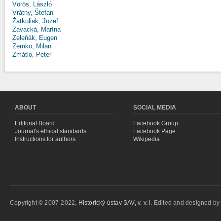
Vörös, László
Vrátny, Štefan
Žatkuliak, Jozef
Zavacká, Marína
Zeleňák, Eugen
Zemko, Milan
Zmátlo, Peter
ABOUT
SOCIAL MEDIA
Editorial Board
Facebook Group
Journal's ethical standards
Facebook Page
Instructions for authors
Wikipedia
Copyright © 2007-2022,
Historický ústav SAV, v. v. i.
Edited and designed b