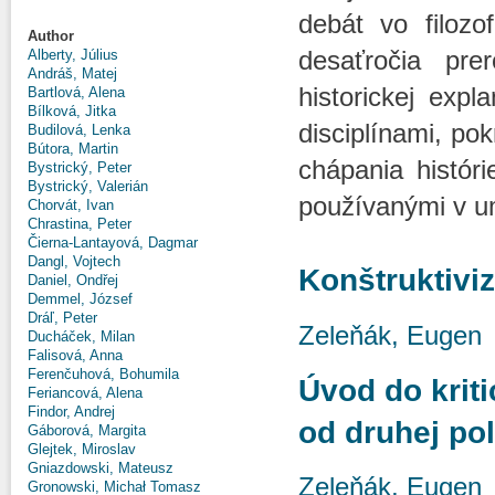
debát vo filozo
Author
desaťročia pre
Alberty, Július
Andráš, Matej
historickej expl
Bartlová, Alena
Bílková, Jitka
disciplínami, po
Budilová, Lenka
Bútora, Martin
chápania históri
Bystrický, Peter
Bystrický, Valerián
používanými v um
Chorvát, Ivan
Chrastina, Peter
Čierna-Lantayová, Dagmar
Dangl, Vojtech
Konštruktiviz
Daniel, Ondřej
Demmel, József
Dráľ, Peter
Zeleňák, Eugen
Ducháček, Milan
Falisová, Anna
Ferenčuhová, Bohumila
Úvod do kritic
Feriancová, Alena
Findor, Andrej
od druhej po
Gáborová, Margita
Glejtek, Miroslav
Gniazdowski, Mateusz
Zeleňák, Eugen
Gronowski, Michał Tomasz