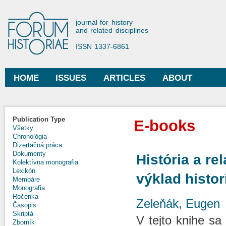
Ski
mai
Forum Historiae
journal for history
con
and related disciplines
ISSN 1337-6861
HOME
ISSUES
ARTICLES
ABOUT
Main menu
Publication Type
E-books
Všetky
Chronológia
Dizertačná práca
Dokumenty
História a re
Kolektívna monografia
Lexikón
výklad histor
Memoáre
Monografia
Ročenka
Zeleňák, Eugen
Časopis
Skriptá
V tejto knihe sa 
Zborník