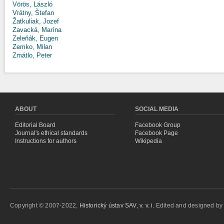
Vörös, László
Vrátny, Štefan
Žatkuliak, Jozef
Zavacká, Marína
Zeleňák, Eugen
Zemko, Milan
Zmátlo, Peter
ABOUT
SOCIAL MEDIA
Editorial Board
Facebook Group
Journal's ethical standards
Facebook Page
Instructions for authors
Wikipedia
Copyright © 2007-2022,
Historický ústav SAV, v. v. i.
Edited and designed b