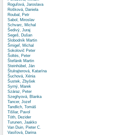
Roguľová, Jaroslava
Rošková, Daniela
Roubal, Petr
Sabol, Miroslav
Schvarc, Michal
Šedivý, Juraj
Segeš, Dušan
Slobodník Martin
Šmigeľ, Michal
Sokolovič Peter
Šoltés, Peter
Štefánik Martin
Steinhübel, Ján
Štulrajterová, Katarína
Šuchová, Xénia
Šustek, Zbyšek
Syrný, Marek
Száraz, Peter
Szeghyová, Blanka
Tancer, Jozef
Tandlich, Tomáš
Tišliar, Pavol
Tóth, Dezider
Turunen, Jaakko
Van Duin, Pieter C.
Vasiľová, Darina