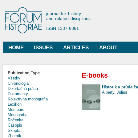
Ski
mai
Forum Historiae
journal for history
con
and related disciplines
ISSN 1337-6861
HOME
ISSUES
ARTICLES
ABOUT
Main menu
Publication Type
E-books
Všetky
Chronológia
Historik v prúde č
Dizertačná práca
Alberty, Július
Dokumenty
Kolektívna monografia
Lexikón
Memoáre
Monografia
Ročenka
Časopis
Skriptá
Zborník