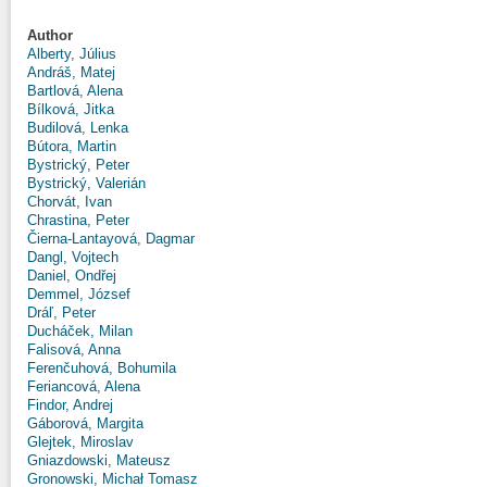
Author
Alberty, Július
Andráš, Matej
Bartlová, Alena
Bílková, Jitka
Budilová, Lenka
Bútora, Martin
Bystrický, Peter
Bystrický, Valerián
Chorvát, Ivan
Chrastina, Peter
Čierna-Lantayová, Dagmar
Dangl, Vojtech
Daniel, Ondřej
Demmel, József
Dráľ, Peter
Ducháček, Milan
Falisová, Anna
Ferenčuhová, Bohumila
Feriancová, Alena
Findor, Andrej
Gáborová, Margita
Glejtek, Miroslav
Gniazdowski, Mateusz
Gronowski, Michał Tomasz