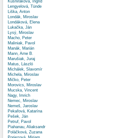
Kušniráková, Ingrid
Lengyelová, Tünde
Liška, Anton
Londák, Miroslav
Londáková, Elena
Lukačka, Ján
Lysý, Miroslav
Macho, Peter
Maliniak, Pavol
Manák, Marián
Mann, Arne B.
Marušiak, Juraj
Matus, László
Michálek, Slavomír
Michela, Miroslav
Mičko, Peter
Morovics, Miroslav
Mucska, Vincent
Nagy, Imrich
Nemec, Miroslav
Nemeš, Jaroslav
Pekařová, Katarína
Pešek, Ján
Petruf, Pavol
Piahanau, Aliaksandr
Poláčková, Zuzana
Poriezová, Miriam