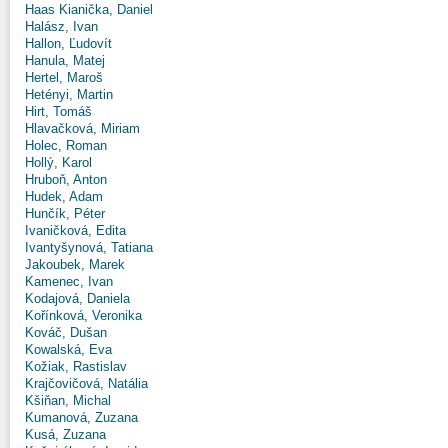
Haas Kianička, Daniel
Halász, Ivan
Hallon, Ľudovít
Hanula, Matej
Hertel, Maroš
Hetényi, Martin
Hirt, Tomáš
Hlavačková, Miriam
Holec, Roman
Hollý, Karol
Hruboň, Anton
Hudek, Adam
Hunčík, Péter
Ivaničková, Edita
Ivantyšynová, Tatiana
Jakoubek, Marek
Kamenec, Ivan
Kodajová, Daniela
Kořínková, Veronika
Kováč, Dušan
Kowalská, Eva
Kožiak, Rastislav
Krajčovičová, Natália
Kšiňan, Michal
Kumanová, Zuzana
Kusá, Zuzana