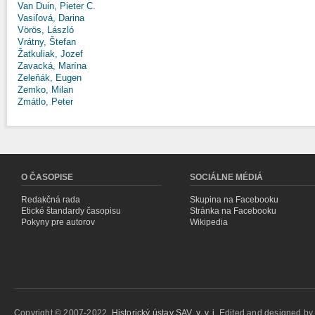
Van Duin, Pieter C.
Vasiľová, Darina
Vörös, László
Vrátny, Štefan
Žatkuliak, Jozef
Zavacká, Marína
Zeleňák, Eugen
Zemko, Milan
Zmátlo, Peter
O ČASOPISE
SOCIÁLNE MÉDIÁ
Redakčná rada
Skupina na Facebooku
Etické štandardy časopisu
Stránka na Facebooku
Pokyny pre autorov
Wikipedia
Copyright © 2007-2022,
Historický ústav SAV, v. v. i.
Edited and designed b