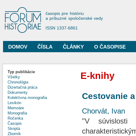
Sko
na
Forum Historiae
časopis pre históriu
hla
a príbuzné spoločenské vedy
obs
ISSN 1337-6861
DOMOV
ČÍSLA
ČLÁNKY
O ČASOPISE
Hlavné menu
Typ publikácie
E-knihy
Všetky
Chronológia
Dizertačná práca
Dokumenty
Cestovanie a
Kolektívna monografia
Lexikón
Memoáre
Chorvát, Ivan
Monografia
Ročenka
"V súvislosti
Časopis
Skriptá
charakteristický
Zborník