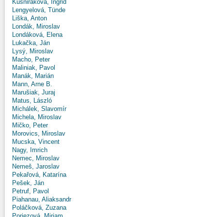
Kušniráková, Ingrid
Lengyelová, Tünde
Liška, Anton
Londák, Miroslav
Londáková, Elena
Lukačka, Ján
Lysý, Miroslav
Macho, Peter
Maliniak, Pavol
Manák, Marián
Mann, Arne B.
Marušiak, Juraj
Matus, László
Michálek, Slavomír
Michela, Miroslav
Mičko, Peter
Morovics, Miroslav
Mucska, Vincent
Nagy, Imrich
Nemec, Miroslav
Nemeš, Jaroslav
Pekařová, Katarína
Pešek, Ján
Petruf, Pavol
Piahanau, Aliaksandr
Poláčková, Zuzana
Poriezová, Miriam