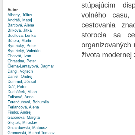
stúpajúcim dis
Autor
volného casu,
Alberty, Július
Andráš, Matej
cestovania zna
Bartlová, Alena
Bílková, Jitka
storocia sa ces
Budilová, Lenka
Bútora, Martin
organizovaných 
Bystrický, Peter
Bystrický, Valerián
života modernej 
Chorvát, Ivan
Chrastina, Peter
Čierna-Lantayová, Dagmar
Dangl, Vojtech
Daniel, Ondřej
Demmel, József
Dráľ, Peter
Ducháček, Milan
Falisová, Anna
Ferenčuhová, Bohumila
Feriancová, Alena
Findor, Andrej
Gáborová, Margita
Glejtek, Miroslav
Gniazdowski, Mateusz
Gronowski, Michał Tomasz