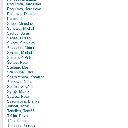
Roguľová, Jaroslava
Roguľová, Jaroslava
Rošková, Daniela
Roubal, Petr
Sabol, Miroslav
Schvarc, Michal
Šedivý, Juraj
Segeš, Dušan
Sikora, Stanislav
Slobodník Martin
Šmigeľ, Michal
Sokolovič Peter
Šoltés, Peter
Štefánik Martin
Steinhübel, Ján
Štulrajterová, Katarína
Šuchová, Xénia
Šustek, Zbyšek
Syrný, Marek
Száraz, Peter
Szeghyová, Blanka
Tancer, Jozef
Tandlich, Tomáš
Tišliar, Pavol
Tóth, Dezider
Turunen, Jaakko