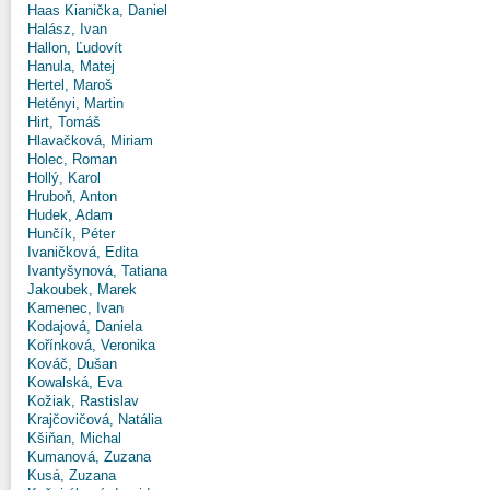
Haas Kianička, Daniel
Halász, Ivan
Hallon, Ľudovít
Hanula, Matej
Hertel, Maroš
Hetényi, Martin
Hirt, Tomáš
Hlavačková, Miriam
Holec, Roman
Hollý, Karol
Hruboň, Anton
Hudek, Adam
Hunčík, Péter
Ivaničková, Edita
Ivantyšynová, Tatiana
Jakoubek, Marek
Kamenec, Ivan
Kodajová, Daniela
Kořínková, Veronika
Kováč, Dušan
Kowalská, Eva
Kožiak, Rastislav
Krajčovičová, Natália
Kšiňan, Michal
Kumanová, Zuzana
Kusá, Zuzana