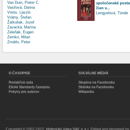
Van Duin, Pieter C.
spoločenské posta
Vasiľová, Darina
žien v...
Vörös, László
Lengyelová, Tünde
Vrátny, Štefan
Žatkuliak, Jozef
Zavacká, Marína
Zeleňák, Eugen
Zemko, Milan
Zmátlo, Peter
O ČASOPISE
SOCIÁLNE MÉDIÁ
Redakčná rada
Skupina na Facebooku
Etické štandardy časopisu
Stránka na Facebooku
Pokyny pre autorov
Wikipedia
Copyright © 2007-2022,
Historický ústav SAV, v. v. i.
Edited and designed b