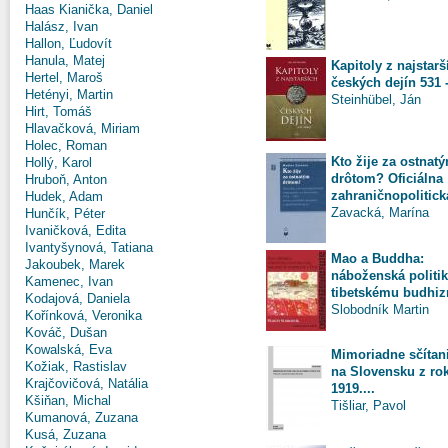
Haas Kianička, Daniel
Halász, Ivan
Hallon, Ľudovít
Hanula, Matej
Kapitoly z najstarš
Hertel, Maroš
českých dejín 531 
Hetényi, Martin
Steinhübel, Ján
Hirt, Tomáš
Hlavačková, Miriam
Holec, Roman
Kto žije za ostnat
Hollý, Karol
drôtom? Oficiálna
Hruboň, Anton
zahraničnopolitická
Hudek, Adam
Zavacká, Marína
Hunčík, Péter
Ivaničková, Edita
Ivantyšynová, Tatiana
Mao a Buddha:
Jakoubek, Marek
náboženská politik
Kamenec, Ivan
tibetskému budhiz
Kodajová, Daniela
Slobodník Martin
Kořínková, Veronika
Kováč, Dušan
Kowalská, Eva
Mimoriadne sčítan
Kožiak, Rastislav
na Slovensku z ro
Krajčovičová, Natália
1919....
Kšiňan, Michal
Tišliar, Pavol
Kumanová, Zuzana
Kusá, Zuzana