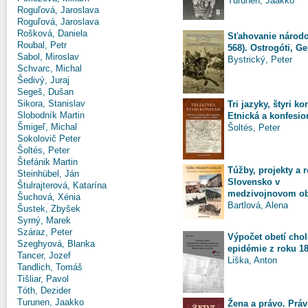
Turunen, Jaakko
Roguľová, Jaroslava
Roguľová, Jaroslava
Rošková, Daniela
Sťahovanie národo
Roubal, Petr
568). Ostrogóti, Gep
Sabol, Miroslav
Bystrický, Peter
Schvarc, Michal
Šedivý, Juraj
Segeš, Dušan
Sikora, Stanislav
Tri jazyky, štyri ko
Slobodník Martin
Etnická a konfesion
Šmigeľ, Michal
Šoltés, Peter
Sokolovič Peter
Šoltés, Peter
Štefánik Martin
Túžby, projekty a re
Steinhübel, Ján
Slovensko v
Štulrajterová, Katarína
medzivojnovom o
Šuchová, Xénia
Bartlová, Alena
Šustek, Zbyšek
Syrný, Marek
Száraz, Peter
Výpočet obetí chol
Szeghyová, Blanka
epidémie z roku 18
Tancer, Jozef
Liška, Anton
Tandlich, Tomáš
Tišliar, Pavol
Tóth, Dezider
Turunen, Jaakko
Žena a právo. Práv