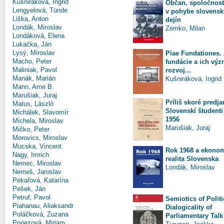
Kušniráková, Ingrid
Občan, spoločnosť
Lengyelová, Tünde
v pohybe slovens
Liška, Anton
dejín
Londák, Miroslav
Zemko, Milan
Londáková, Elena
Lukačka, Ján
Lysý, Miroslav
Piae Fundationes.
Macho, Peter
fundácie a ich vý
Maliniak, Pavol
rozvoj...
Manák, Marián
Kušniráková, Ingrid
Mann, Arne B.
Marušiak, Juraj
Príliš skoré predjar
Matus, László
Slovenskí študenti
Michálek, Slavomír
1956
Michela, Miroslav
Marušiak, Juraj
Mičko, Peter
Morovics, Miroslav
Mucska, Vincent
Rok 1968 a ekono
Nagy, Imrich
realita Slovenska
Nemec, Miroslav
Londák, Miroslav
Nemeš, Jaroslav
Pekařová, Katarína
Pešek, Ján
Petruf, Pavol
Semiotics of Politi
Piahanau, Aliaksandr
Dialogicality of
Poláčková, Zuzana
Parliamentary Talk
Poriezová, Miriam