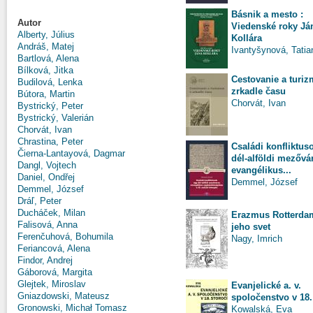
Básnik a mesto :
Autor
Viedenské roky Já
Alberty, Július
Kollára
Andráš, Matej
Ivantyšynová, Tatia
Bartlová, Alena
Bílková, Jitka
Cestovanie a turiz
Budilová, Lenka
zrkadle času
Bútora, Martin
Chorvát, Ivan
Bystrický, Peter
Bystrický, Valerián
Chorvát, Ivan
Chrastina, Peter
Családi konfliktus
Čierna-Lantayová, Dagmar
dél-alföldi mezővá
Dangl, Vojtech
evangélikus...
Daniel, Ondřej
Demmel, József
Demmel, József
Dráľ, Peter
Ducháček, Milan
Erazmus Rotterda
Falisová, Anna
jeho svet
Ferenčuhová, Bohumila
Nagy, Imrich
Feriancová, Alena
Findor, Andrej
Gáborová, Margita
Glejtek, Miroslav
Evanjelické a. v.
Gniazdowski, Mateusz
spoločenstvo v 18.
Gronowski, Michał Tomasz
Kowalská, Eva