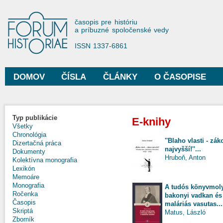
Sko
na
Forum Historiae
časopis pre históriu
hla
a príbuzné spoločenské vedy
obs
ISSN 1337-6861
DOMOV
ČÍSLA
ČLÁNKY
O ČASOPISE
Hlavné menu
Typ publikácie
E-knihy
Všetky
Chronológia
''Blaho vlasti - zák
Dizertačná práca
najvyšší!''...
Dokumenty
Hruboň, Anton
Kolektívna monografia
Lexikón
Memoáre
Monografia
A tudós könyvmoly
Ročenka
bakonyi vadkan és
Časopis
maláriás vasutas...
Skriptá
Matus, László
Zborník