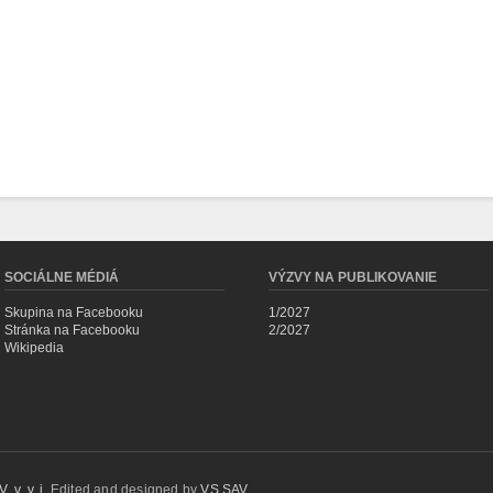
SOCIÁLNE MÉDIÁ
VÝZVY NA PUBLIKOVANIE
Skupina na Facebooku
1/2027
Stránka na Facebooku
2/2027
Wikipedia
 v. v. i.
Edited and designed by
VS SAV
.