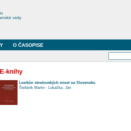
Skočiť
na
toriae
iu
hlavný
čenské vedy
obsah
Y
O ČASOPISE
Vyhľa
E-knihy
Lexikón stredovekých miest na Slovensku
Štefánik Martin
-
Lukačka, Ján