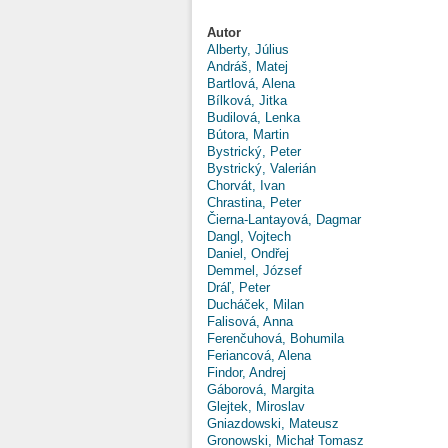
Autor
Alberty, Július
Andráš, Matej
Bartlová, Alena
Bílková, Jitka
Budilová, Lenka
Bútora, Martin
Bystrický, Peter
Bystrický, Valerián
Chorvát, Ivan
Chrastina, Peter
Čierna-Lantayová, Dagmar
Dangl, Vojtech
Daniel, Ondřej
Demmel, József
Dráľ, Peter
Ducháček, Milan
Falisová, Anna
Ferenčuhová, Bohumila
Feriancová, Alena
Findor, Andrej
Gáborová, Margita
Glejtek, Miroslav
Gniazdowski, Mateusz
Gronowski, Michał Tomasz