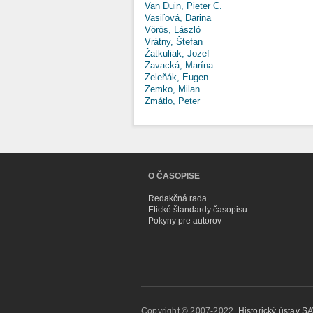
Van Duin, Pieter C.
Vasiľová, Darina
Vörös, László
Vrátny, Štefan
Žatkuliak, Jozef
Zavacká, Marína
Zeleňák, Eugen
Zemko, Milan
Zmátlo, Peter
O ČASOPISE
Redakčná rada
Etické štandardy časopisu
Pokyny pre autorov
Copyright © 2007-2022,
Historický ústav SAV,