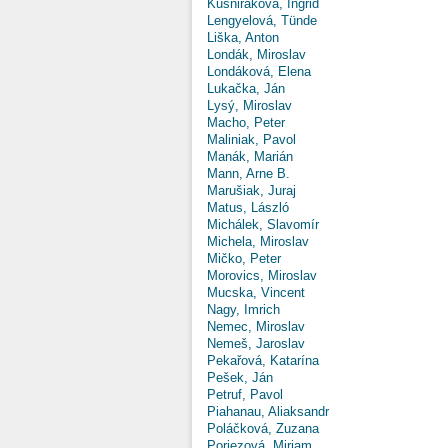
Kušniráková, Ingrid
Lengyelová, Tünde
Liška, Anton
Londák, Miroslav
Londáková, Elena
Lukačka, Ján
Lysý, Miroslav
Macho, Peter
Maliniak, Pavol
Manák, Marián
Mann, Arne B.
Marušiak, Juraj
Matus, László
Michálek, Slavomír
Michela, Miroslav
Mičko, Peter
Morovics, Miroslav
Mucska, Vincent
Nagy, Imrich
Nemec, Miroslav
Nemeš, Jaroslav
Pekařová, Katarína
Pešek, Ján
Petruf, Pavol
Piahanau, Aliaksandr
Poláčková, Zuzana
Poriezová, Miriam