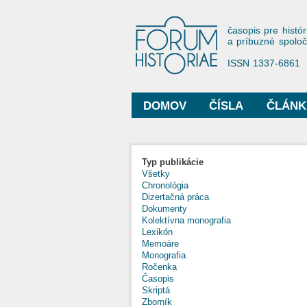
Forum His
časopis pre histór
a príbuzné spolo
ISSN 1337-6861
DOMOV
ČÍSLA
ČLÁNK
Hlavné menu
Typ publikácie
Všetky
Chronológia
Dizertačná práca
Dokumenty
Kolektívna monografia
Lexikón
Memoáre
Monografia
Ročenka
Časopis
Skriptá
Zborník