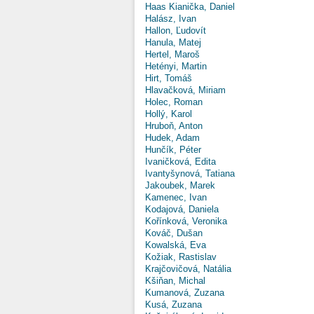
Haas Kianička, Daniel
Halász, Ivan
Hallon, Ľudovít
Hanula, Matej
Hertel, Maroš
Hetényi, Martin
Hirt, Tomáš
Hlavačková, Miriam
Holec, Roman
Hollý, Karol
Hruboň, Anton
Hudek, Adam
Hunčík, Péter
Ivaničková, Edita
Ivantyšynová, Tatiana
Jakoubek, Marek
Kamenec, Ivan
Kodajová, Daniela
Kořínková, Veronika
Kováč, Dušan
Kowalská, Eva
Kožiak, Rastislav
Krajčovičová, Natália
Kšiňan, Michal
Kumanová, Zuzana
Kusá, Zuzana