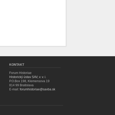
KONTAKT
Forum Historiae
Historický ústav SAV, v. v. i.
P.O.Box 198, Klemensova 19
814 99 Bratislava
E-mail:
forumhistoriae@savba.sk