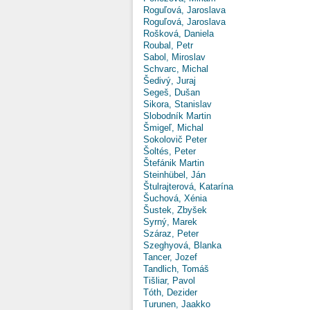
Roguľová, Jaroslava
Roguľová, Jaroslava
Rošková, Daniela
Roubal, Petr
Sabol, Miroslav
Schvarc, Michal
Šedivý, Juraj
Segeš, Dušan
Sikora, Stanislav
Slobodník Martin
Šmigeľ, Michal
Sokolovič Peter
Šoltés, Peter
Štefánik Martin
Steinhübel, Ján
Štulrajterová, Katarína
Šuchová, Xénia
Šustek, Zbyšek
Syrný, Marek
Száraz, Peter
Szeghyová, Blanka
Tancer, Jozef
Tandlich, Tomáš
Tišliar, Pavol
Tóth, Dezider
Turunen, Jaakko