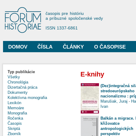
Sko
na
Forum Historiae
časopis pre históriu
hla
a príbuzné spoločenské vedy
obs
ISSN 1337-6861
DOMOV
ČÍSLA
ČLÁNKY
O ČASOPISE
Hlavné menu
Typ publikácie
E-knihy
Všetky
Chronológia
(Dez)integračná sil
Dizertačná práca
stredoeurópskeho
Dokumenty
nacionalizmu : prí
Kolektívna monografia
Marušiak, Juraj
-
Ha
Lexikón
Ivan
Memoáre
Monografia
Balkán a migrace.
Ročenka
křižovatce
Časopis
antropologických
Skriptá
perspektiv
Zborník