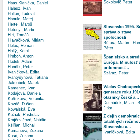
Sokolovič Peter
Haas Kianička, Daniel
Halász, Ivan
Hallon, Ľudovít
Hanula, Matej
Hertel, Maroš
Slovensko 1995. S
Hetényi, Martin
správa o stave
Hirt, Tomáš
spoločnosti
Hlavačková, Miriam
Bútora, Martin
-
Hun
Holec, Roman
Péter
Hollý, Karol
Hruboň, Anton
Španielsko a stred
Hudek, Adam
Európa. Minulosť 
Hunčík, Péter
prítomnosť...
Ivaničková, Edita
Száraz, Peter
Ivantyšynová, Tatiana
Jakoubek, Marek
Václav Chaloupeck
Kamenec, Ivan
generace roku 191
Kodajová, Daniela
otazníky české a...
Kořínková, Veronika
Ducháček, Milan
-
B
Kováč, Dušan
Jitka
Kowalská, Eva
Kožiak, Rastislav
Z dejín demokratic
Krajčovičová, Natália
totalitných režimo
Kšiňan, Michal
Slovensku a...
Kumanová, Zuzana
Ivaničková, Edita
Kusá, Zuzana