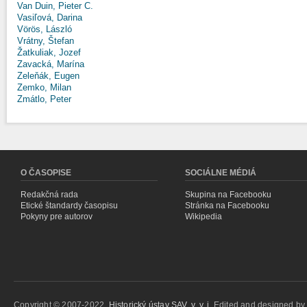
Van Duin, Pieter C.
Vasiľová, Darina
Vörös, László
Vrátny, Štefan
Žatkuliak, Jozef
Zavacká, Marína
Zeleňák, Eugen
Zemko, Milan
Zmátlo, Peter
O ČASOPISE
SOCIÁLNE MÉDIÁ
Redakčná rada
Skupina na Facebooku
Etické štandardy časopisu
Stránka na Facebooku
Pokyny pre autorov
Wikipedia
Copyright © 2007-2022,
Historický ústav SAV, v. v. i.
Edited and designed b