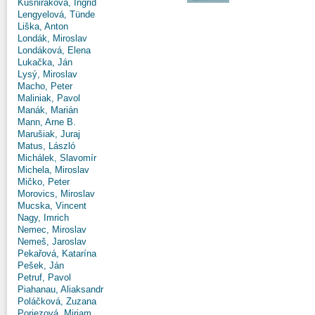
Kušniráková, Ingrid
Lengyelová, Tünde
Liška, Anton
Londák, Miroslav
Londáková, Elena
Lukačka, Ján
Lysý, Miroslav
Macho, Peter
Maliniak, Pavol
Manák, Marián
Mann, Arne B.
Marušiak, Juraj
Matus, László
Michálek, Slavomír
Michela, Miroslav
Mičko, Peter
Morovics, Miroslav
Mucska, Vincent
Nagy, Imrich
Nemec, Miroslav
Nemeš, Jaroslav
Pekařová, Katarína
Pešek, Ján
Petruf, Pavol
Piahanau, Aliaksandr
Poláčková, Zuzana
Poriezová, Miriam