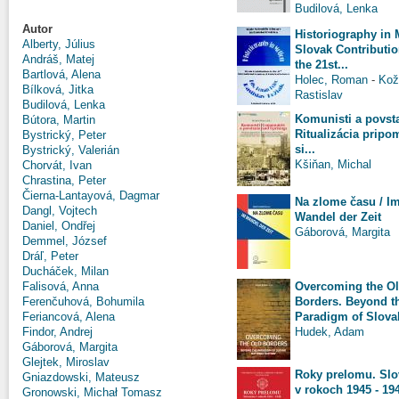
Budilová, Lenka
Autor
Historiography in 
Alberty, Július
Slovak Contributio
Andráš, Matej
the 21st...
Bartlová, Alena
Holec, Roman
-
Kož
Bílková, Jitka
Rastislav
Budilová, Lenka
Komunisti a povsta
Bútora, Martin
Ritualizácia pripo
Bystrický, Peter
si...
Bystrický, Valerián
Kšiňan, Michal
Chorvát, Ivan
Chrastina, Peter
Čierna-Lantayová, Dagmar
Na zlome času / I
Dangl, Vojtech
Wandel der Zeit
Daniel, Ondřej
Gáborová, Margita
Demmel, József
Dráľ, Peter
Ducháček, Milan
Overcoming the O
Falisová, Anna
Borders. Beyond t
Ferenčuhová, Bohumila
Paradigm of Slovak
Feriancová, Alena
Hudek, Adam
Findor, Andrej
Gáborová, Margita
Glejtek, Miroslav
Roky prelomu. Sl
Gniazdowski, Mateusz
v rokoch 1945 - 19
Gronowski, Michał Tomasz