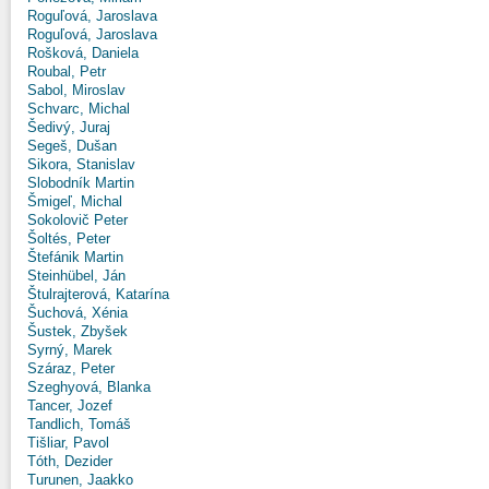
Roguľová, Jaroslava
Roguľová, Jaroslava
Rošková, Daniela
Roubal, Petr
Sabol, Miroslav
Schvarc, Michal
Šedivý, Juraj
Segeš, Dušan
Sikora, Stanislav
Slobodník Martin
Šmigeľ, Michal
Sokolovič Peter
Šoltés, Peter
Štefánik Martin
Steinhübel, Ján
Štulrajterová, Katarína
Šuchová, Xénia
Šustek, Zbyšek
Syrný, Marek
Száraz, Peter
Szeghyová, Blanka
Tancer, Jozef
Tandlich, Tomáš
Tišliar, Pavol
Tóth, Dezider
Turunen, Jaakko