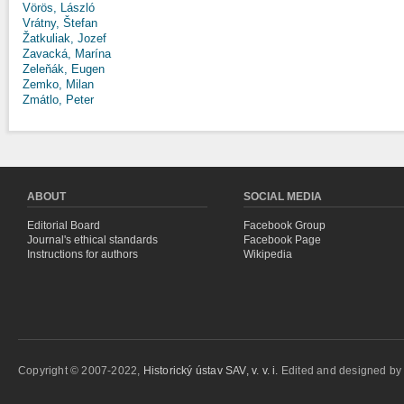
Vörös, László
Vrátny, Štefan
Žatkuliak, Jozef
Zavacká, Marína
Zeleňák, Eugen
Zemko, Milan
Zmátlo, Peter
ABOUT
SOCIAL MEDIA
Editorial Board
Facebook Group
Journal's ethical standards
Facebook Page
Instructions for authors
Wikipedia
Copyright © 2007-2022,
Historický ústav SAV, v. v. i.
Edited and designed b