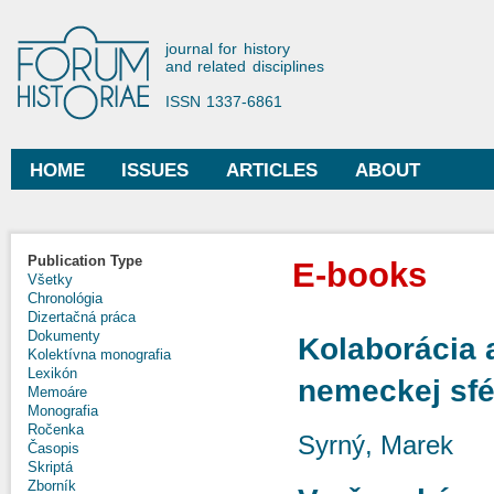
Ski
mai
Forum Historiae
journal for history
con
and related disciplines
ISSN 1337-6861
HOME
ISSUES
ARTICLES
ABOUT
Main menu
Publication Type
E-books
Všetky
Chronológia
Dizertačná práca
Dokumenty
Kolaborácia 
Kolektívna monografia
Lexikón
nemeckej sfé
Memoáre
Monografia
Ročenka
Syrný, Marek
Časopis
Skriptá
Zborník