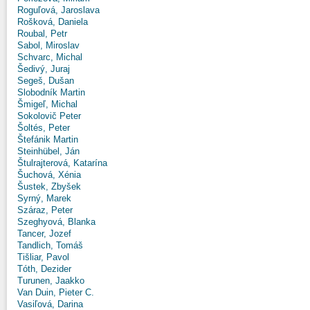
Roguľová, Jaroslava
Rošková, Daniela
Roubal, Petr
Sabol, Miroslav
Schvarc, Michal
Šedivý, Juraj
Segeš, Dušan
Slobodník Martin
Šmigeľ, Michal
Sokolovič Peter
Šoltés, Peter
Štefánik Martin
Steinhübel, Ján
Štulrajterová, Katarína
Šuchová, Xénia
Šustek, Zbyšek
Syrný, Marek
Száraz, Peter
Szeghyová, Blanka
Tancer, Jozef
Tandlich, Tomáš
Tišliar, Pavol
Tóth, Dezider
Turunen, Jaakko
Van Duin, Pieter C.
Vasiľová, Darina