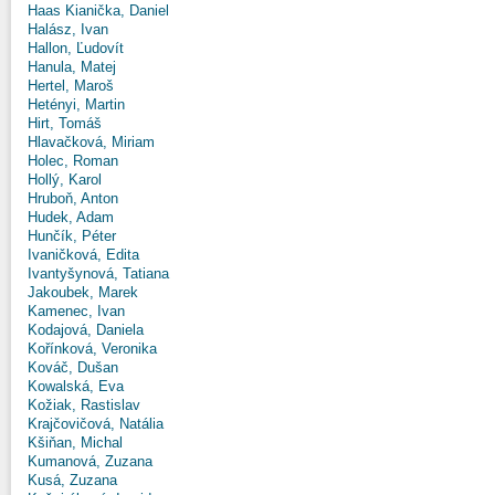
Haas Kianička, Daniel
Halász, Ivan
Hallon, Ľudovít
Hanula, Matej
Hertel, Maroš
Hetényi, Martin
Hirt, Tomáš
Hlavačková, Miriam
Holec, Roman
Hollý, Karol
Hruboň, Anton
Hudek, Adam
Hunčík, Péter
Ivaničková, Edita
Ivantyšynová, Tatiana
Jakoubek, Marek
Kamenec, Ivan
Kodajová, Daniela
Kořínková, Veronika
Kováč, Dušan
Kowalská, Eva
Kožiak, Rastislav
Krajčovičová, Natália
Kšiňan, Michal
Kumanová, Zuzana
Kusá, Zuzana