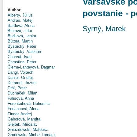
Varšavské po
Author
povstanie - p
Alberty, Július
Andráš, Matej
Bartlová, Alena
Syrný, Marek
Bílková, Jitka
Budilová, Lenka
Bútora, Martin
Bystrický, Peter
Bystrický, Valerián
Chorvát, Ivan
Chrastina, Peter
Čierna-Lantayová, Dagmar
Dangl, Vojtech
Daniel, Ondřej
Demmel, József
Dráľ, Peter
Ducháček, Milan
Falisová, Anna
Ferenčuhová, Bohumila
Feriancová, Alena
Findor, Andrej
Gáborová, Margita
Glejtek, Miroslav
Gniazdowski, Mateusz
Gronowski, Michał Tomasz