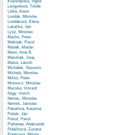
Kušniráková, Ingrid
Lengyelová, Tünde
Liška, Anton
Londák, Miroslav
Londáková, Elena
Lukačka, Ján
Lysý, Miroslav
Macho, Peter
Maliniak, Pavol
Manák, Marián
Mann, Arne B.
Marušiak, Juraj
Matus, László
Michálek, Slavomír
Michela, Miroslav
Mičko, Peter
Morovics, Miroslav
Mucska, Vincent
Nagy, Imrich
Nemec, Miroslav
Nemeš, Jaroslav
Pekařová, Katarína
Pešek, Ján
Petruf, Pavol
Piahanau, Aliaksandr
Poláčková, Zuzana
Poriezová, Miriam