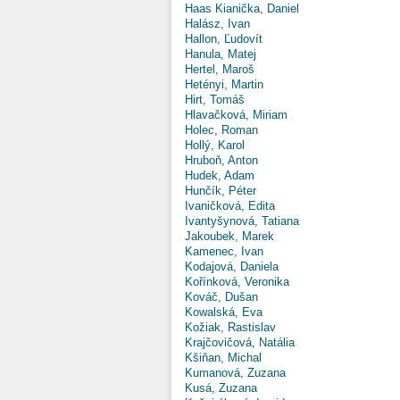
Haas Kianička, Daniel
Halász, Ivan
Hallon, Ľudovít
Hanula, Matej
Hertel, Maroš
Hetényi, Martin
Hirt, Tomáš
Hlavačková, Miriam
Holec, Roman
Hollý, Karol
Hruboň, Anton
Hudek, Adam
Hunčík, Péter
Ivaničková, Edita
Ivantyšynová, Tatiana
Jakoubek, Marek
Kamenec, Ivan
Kodajová, Daniela
Kořínková, Veronika
Kováč, Dušan
Kowalská, Eva
Kožiak, Rastislav
Krajčovičová, Natália
Kšiňan, Michal
Kumanová, Zuzana
Kusá, Zuzana