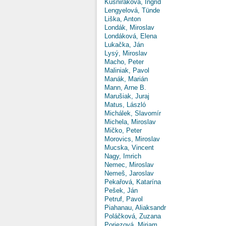
Kušniráková, Ingrid
Lengyelová, Tünde
Liška, Anton
Londák, Miroslav
Londáková, Elena
Lukačka, Ján
Lysý, Miroslav
Macho, Peter
Maliniak, Pavol
Manák, Marián
Mann, Arne B.
Marušiak, Juraj
Matus, László
Michálek, Slavomír
Michela, Miroslav
Mičko, Peter
Morovics, Miroslav
Mucska, Vincent
Nagy, Imrich
Nemec, Miroslav
Nemeš, Jaroslav
Pekařová, Katarína
Pešek, Ján
Petruf, Pavol
Piahanau, Aliaksandr
Poláčková, Zuzana
Poriezová, Miriam