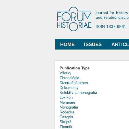
Forum His
journal for history
and related discip
ISSN 1337-6861
HOME
ISSUES
ARTIC
Main menu
Publication Type
Všetky
Chronológia
Dizertačná práca
Dokumenty
Kolektívna monografia
Lexikón
Memoáre
Monografia
Ročenka
Časopis
Skriptá
Zborník