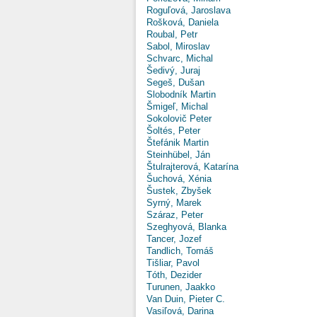
Roguľová, Jaroslava
Rošková, Daniela
Roubal, Petr
Sabol, Miroslav
Schvarc, Michal
Šedivý, Juraj
Segeš, Dušan
Slobodník Martin
Šmigeľ, Michal
Sokolovič Peter
Šoltés, Peter
Štefánik Martin
Steinhübel, Ján
Štulrajterová, Katarína
Šuchová, Xénia
Šustek, Zbyšek
Syrný, Marek
Száraz, Peter
Szeghyová, Blanka
Tancer, Jozef
Tandlich, Tomáš
Tišliar, Pavol
Tóth, Dezider
Turunen, Jaakko
Van Duin, Pieter C.
Vasiľová, Darina