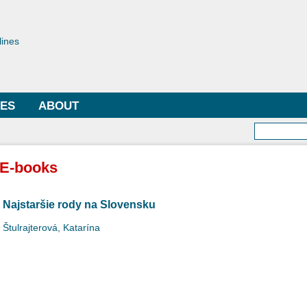
Skip to
main
toriae
content
lines
LES
ABOUT
Searc
E-books
Najstaršie rody na Slovensku
Štulrajterová, Katarína