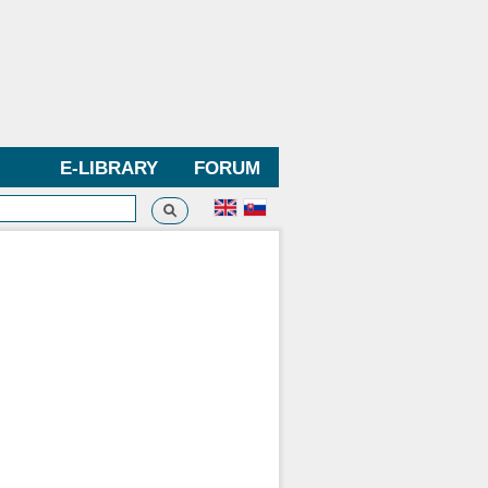
E-LIBRARY
FORUM
Search
h form