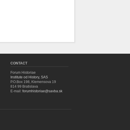
CONTACT
Forum Historiae
Institute od History, SAS
P.O.Box 198, Klemensova 19
814 99 Bratislava
E-mail:
forumhistoriae@savba.sk