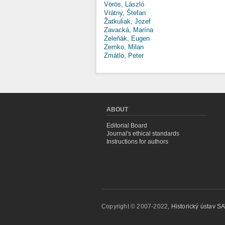
Vörös, László
Vrátny, Štefan
Žatkuliak, Jozef
Zavacká, Marína
Zeleňák, Eugen
Zemko, Milan
Zmátlo, Peter
ABOUT
Editorial Board
Journal's ethical standards
Instructions for authors
Copyright © 2007-2022,
Historický ústav SAV,