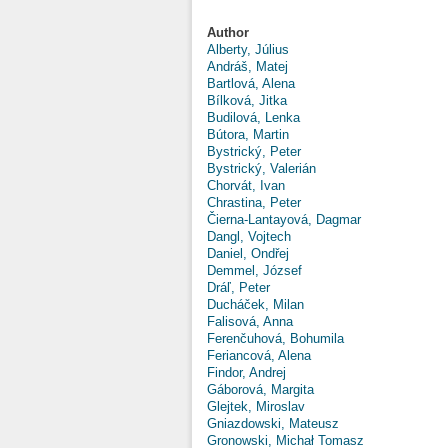
Author
Alberty, Július
Andráš, Matej
Bartlová, Alena
Bílková, Jitka
Budilová, Lenka
Bútora, Martin
Bystrický, Peter
Bystrický, Valerián
Chorvát, Ivan
Chrastina, Peter
Čierna-Lantayová, Dagmar
Dangl, Vojtech
Daniel, Ondřej
Demmel, József
Dráľ, Peter
Ducháček, Milan
Falisová, Anna
Ferenčuhová, Bohumila
Feriancová, Alena
Findor, Andrej
Gáborová, Margita
Glejtek, Miroslav
Gniazdowski, Mateusz
Gronowski, Michał Tomasz