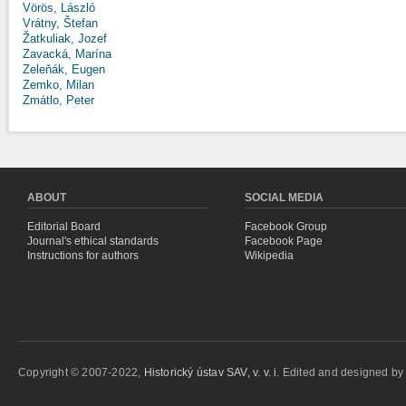
Vörös, László
Vrátny, Štefan
Žatkuliak, Jozef
Zavacká, Marína
Zeleňák, Eugen
Zemko, Milan
Zmátlo, Peter
ABOUT
SOCIAL MEDIA
Editorial Board
Facebook Group
Journal's ethical standards
Facebook Page
Instructions for authors
Wikipedia
Copyright © 2007-2022,
Historický ústav SAV, v. v. i.
Edited and designed b