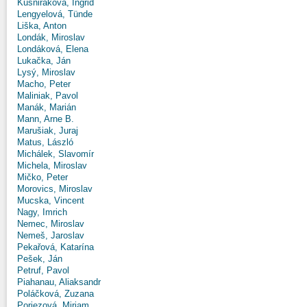
Kušniráková, Ingrid
Lengyelová, Tünde
Liška, Anton
Londák, Miroslav
Londáková, Elena
Lukačka, Ján
Lysý, Miroslav
Macho, Peter
Maliniak, Pavol
Manák, Marián
Mann, Arne B.
Marušiak, Juraj
Matus, László
Michálek, Slavomír
Michela, Miroslav
Mičko, Peter
Morovics, Miroslav
Mucska, Vincent
Nagy, Imrich
Nemec, Miroslav
Nemeš, Jaroslav
Pekařová, Katarína
Pešek, Ján
Petruf, Pavol
Piahanau, Aliaksandr
Poláčková, Zuzana
Poriezová, Miriam