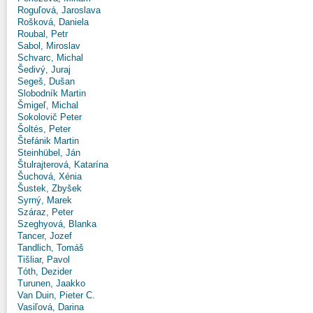
Roguľová, Jaroslava
Rošková, Daniela
Roubal, Petr
Sabol, Miroslav
Schvarc, Michal
Šedivý, Juraj
Segeš, Dušan
Slobodník Martin
Šmigeľ, Michal
Sokolovič Peter
Šoltés, Peter
Štefánik Martin
Steinhübel, Ján
Štulrajterová, Katarína
Šuchová, Xénia
Šustek, Zbyšek
Syrný, Marek
Száraz, Peter
Szeghyová, Blanka
Tancer, Jozef
Tandlich, Tomáš
Tišliar, Pavol
Tóth, Dezider
Turunen, Jaakko
Van Duin, Pieter C.
Vasiľová, Darina