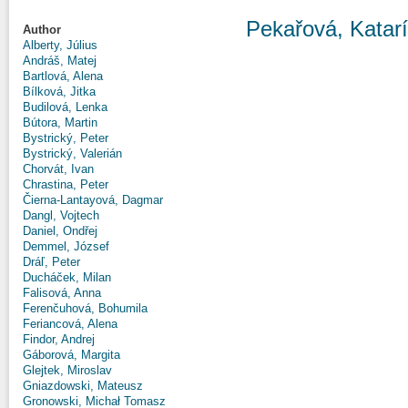
Pekařová, Katar
Author
Alberty, Július
Andráš, Matej
Bartlová, Alena
Bílková, Jitka
Budilová, Lenka
Bútora, Martin
Bystrický, Peter
Bystrický, Valerián
Chorvát, Ivan
Chrastina, Peter
Čierna-Lantayová, Dagmar
Dangl, Vojtech
Daniel, Ondřej
Demmel, József
Dráľ, Peter
Ducháček, Milan
Falisová, Anna
Ferenčuhová, Bohumila
Feriancová, Alena
Findor, Andrej
Gáborová, Margita
Glejtek, Miroslav
Gniazdowski, Mateusz
Gronowski, Michał Tomasz