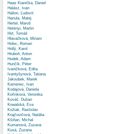
Haas Kianička, Daniel
Halász, Ivan
Hallon, Ľudovít
Hanula, Matej
Hertel, Maroš
Hetényi, Martin
Hirt, Tomáš
Hlavačková, Miriam
Holec, Roman
Hollý, Karol
Hruboň, Anton
Hudek, Adam
Hunčík, Péter
Ivaničková, Edita
Ivantyšynová, Tatiana
Jakoubek, Marek
Kamenec, Ivan
Kodajová, Daniela
Kořínková, Veronika
Kováč, Dušan
Kowalská, Eva
Kožiak, Rastislav
Krajčovičová, Natália
Kšiňan, Michal
Kumanová, Zuzana
Kusá, Zuzana