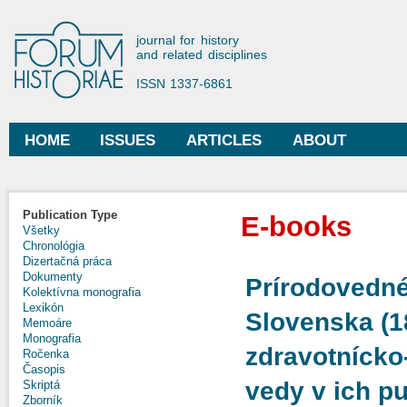
Ski
mai
Forum Historiae
journal for history
con
and related disciplines
ISSN 1337-6861
HOME
ISSUES
ARTICLES
ABOUT
Main menu
Publication Type
E-books
Všetky
Chronológia
Dizertačná práca
Dokumenty
Prírodovedné
Kolektívna monografia
Lexikón
Slovenska (1
Memoáre
Monografia
zdravotnícko
Ročenka
Časopis
vedy v ich p
Skriptá
Zborník